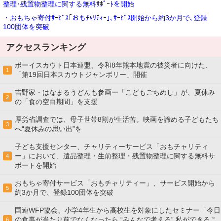
整理･残置物整理に関する無料ｻﾎﾟｰﾄを開始
・おもちゃ寄付ｻｰﾋﾞｽ｢おもﾁｬﾘﾃｨｰ｣､ｻｰﾋﾞｽ開始から約3か月で､登録
100団体を突破
アクセスランキング
ボーイスカウト日本連盟、令和8年熊本地震の被災者に向けた、
1
「第19回日本スカウトジャンボリー」開催
吉野家・はなまるうどんも参画ー「こどもごちめし」が、夏休み
2
の「食の空白期間」を支援
厚労省調査では、母子世帯8割が生活苦。映画を諦める子どもたち
3
へ“夏休みの思い出”を
子ども支援センター、チャリティーサービス「おもチャリティ
ー」において、遺品整理・生前整理・残置物整理に関する無料サ
4
ポートを開始
おもちゃ寄付サービス「おもチャリティー」、サービス開始から
5
約3か月で、登録100団体を突破
国連WFP協会、小学4年生から高校生を対象にしたセミナー「今日
の食事が当たり前でなくなったら “みんなで考える” 私ができるこ
6