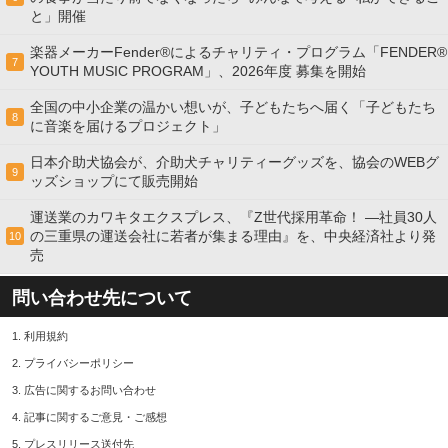
と」開催
楽器メーカーFender®によるチャリティ・プログラム「FENDER®︎
7
YOUTH MUSIC PROGRAM」、2026年度 募集を開始
全国の中小企業の温かい想いが、子どもたちへ届く「子どもたち
8
に音楽を届けるプロジェクト」
日本介助犬協会が、介助犬チャリティーグッズを、協会のWEBグ
9
ッズショップにて販売開始
運送業のカワキタエクスプレス、『Z世代採用革命！ ―社員30人
の三重県の運送会社に若者が集まる理由』を、中央経済社より発
10
売
問い合わせ先について
1.
利用規約
2.
プライバシーポリシー
3.
広告に関するお問い合わせ
4.
記事に関するご意見・ご感想
5.
プレスリリース送付先