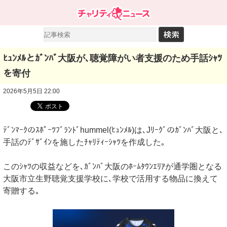
ﾋｭﾝﾒﾙとｶﾞﾝﾊﾞ大阪が､聴覚障がい者支援のため手話ｼｬﾂ
を寄付
2026年5月5日 22:00
ﾃﾞﾝﾏｰｸのｽﾎﾟｰﾂﾌﾞﾗﾝﾄﾞhummel(ﾋｭﾝﾒﾙ)は､Jﾘｰｸﾞのｶﾞﾝﾊﾞ大阪と､
手話のﾃﾞｻﾞｲﾝを施したﾁｬﾘﾃｨｰｼｬﾂを作成した｡
このｼｬﾂの収益などを､ｶﾞﾝﾊﾞ大阪のﾎｰﾑﾀｳﾝｴﾘｱが通学圏となる
大阪市立生野聴覚支援学校に､学校で活用する物品に換えて
寄贈する｡