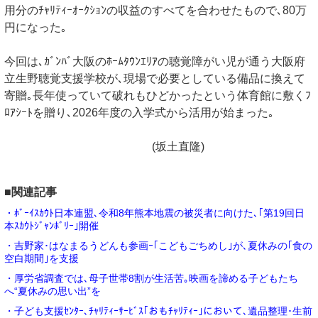
用分のﾁｬﾘﾃｨｰｵｰｸｼｮﾝの収益のすべてを合わせたもので､80万
円になった｡
今回は､ｶﾞﾝﾊﾞ大阪のﾎｰﾑﾀｳﾝｴﾘｱの聴覚障がい児が通う大阪府
立生野聴覚支援学校が､現場で必要としている備品に換えて
寄贈｡長年使っていて破れもひどかったという体育館に敷くﾌ
ﾛｱｼｰﾄを贈り､2026年度の入学式から活用が始まった｡
(坂土直隆)
■関連記事
・ﾎﾞｰｲｽｶｳﾄ日本連盟､令和8年熊本地震の被災者に向けた､｢第19回日
本ｽｶｳﾄｼﾞｬﾝﾎﾞﾘｰ｣開催
・吉野家･はなまるうどんも参画ｰ｢こどもごちめし｣が､夏休みの｢食の
空白期間｣を支援
・厚労省調査では､母子世帯8割が生活苦｡映画を諦める子どもたち
へ“夏休みの思い出”を
・子ども支援ｾﾝﾀｰ､ﾁｬﾘﾃｨｰｻｰﾋﾞｽ｢おもﾁｬﾘﾃｨｰ｣において､遺品整理･生前