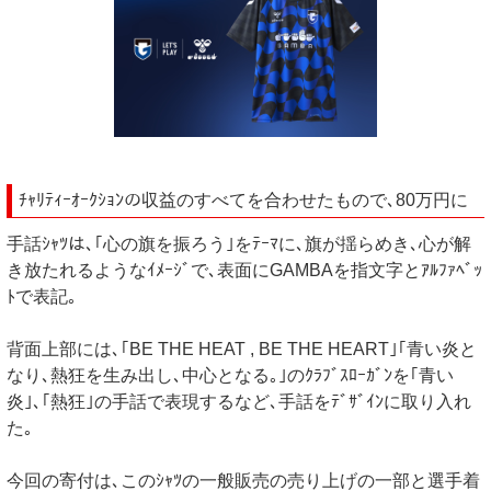
ﾁｬﾘﾃｨｰｵｰｸｼｮﾝの収益のすべてを合わせたもので､80万円に
手話ｼｬﾂは､｢心の旗を振ろう｣をﾃｰﾏに､旗が揺らめき､心が解
き放たれるようなｲﾒｰｼﾞで､表面にGAMBAを指文字とｱﾙﾌｧﾍﾞｯ
ﾄで表記｡
背面上部には､｢BE THE HEAT , BE THE HEART｣｢青い炎と
なり､熱狂を生み出し､中心となる｡｣のｸﾗﾌﾞｽﾛｰｶﾞﾝを｢青い
炎｣､｢熱狂｣の手話で表現するなど､手話をﾃﾞｻﾞｲﾝに取り入れ
た｡
今回の寄付は､このｼｬﾂの一般販売の売り上げの一部と選手着