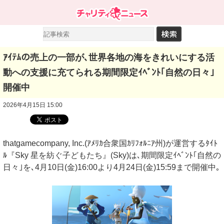
ｱｲﾃﾑの売上の一部が､世界各地の海をきれいにする活
動への支援に充てられる期間限定ｲﾍﾞﾝﾄ｢自然の日々｣
開催中
2026年4月15日 15:00
thatgamecompany, Inc.(ｱﾒﾘｶ合衆国ｶﾘﾌｫﾙﾆｱ州)が運営するﾀｲﾄ
ﾙ『Sky 星を紡ぐ子どもたち』(Sky)は､期間限定ｲﾍﾞﾝﾄ｢自然の
日々｣を､4月10日(金)16:00より4月24日(金)15:59まで開催中｡