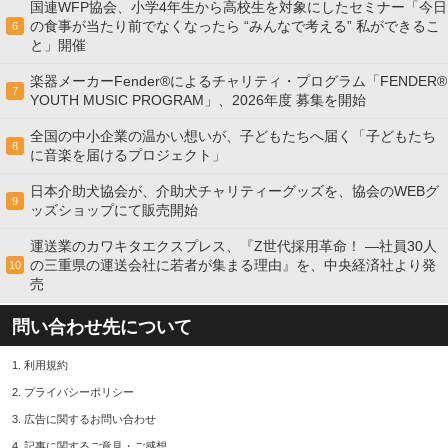
国連WFP協会、小学4年生から高校生を対象にしたセミナー「今日
の食事が当たり前でなくなったら “みんなで考える” 私ができるこ
6
と」開催
楽器メーカーFender®によるチャリティ・プログラム「FENDER®︎
7
YOUTH MUSIC PROGRAM」、2026年度 募集を開始
全国の中小企業の温かい想いが、子どもたちへ届く「子どもたち
8
に音楽を届けるプロジェクト」
日本介助犬協会が、介助犬チャリティーグッズを、協会のWEBグ
9
ッズショップにて販売開始
運送業のカワキタエクスプレス、『Z世代採用革命！ ―社員30人
の三重県の運送会社に若者が集まる理由』を、中央経済社より発
10
売
問い合わせ先について
1.
利用規約
2.
プライバシーポリシー
3.
広告に関するお問い合わせ
4.
記事に関するご意見・ご感想