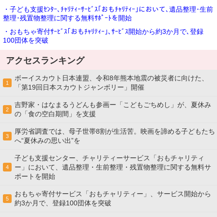
・子ども支援ｾﾝﾀｰ､ﾁｬﾘﾃｨｰｻｰﾋﾞｽ｢おもﾁｬﾘﾃｨｰ｣において､遺品整理･生前
整理･残置物整理に関する無料ｻﾎﾟｰﾄを開始
・おもちゃ寄付ｻｰﾋﾞｽ｢おもﾁｬﾘﾃｨｰ｣､ｻｰﾋﾞｽ開始から約3か月で､登録
100団体を突破
アクセスランキング
ボーイスカウト日本連盟、令和8年熊本地震の被災者に向けた、
1
「第19回日本スカウトジャンボリー」開催
吉野家・はなまるうどんも参画ー「こどもごちめし」が、夏休み
2
の「食の空白期間」を支援
厚労省調査では、母子世帯8割が生活苦。映画を諦める子どもたち
3
へ“夏休みの思い出”を
子ども支援センター、チャリティーサービス「おもチャリティ
ー」において、遺品整理・生前整理・残置物整理に関する無料サ
4
ポートを開始
おもちゃ寄付サービス「おもチャリティー」、サービス開始から
5
約3か月で、登録100団体を突破