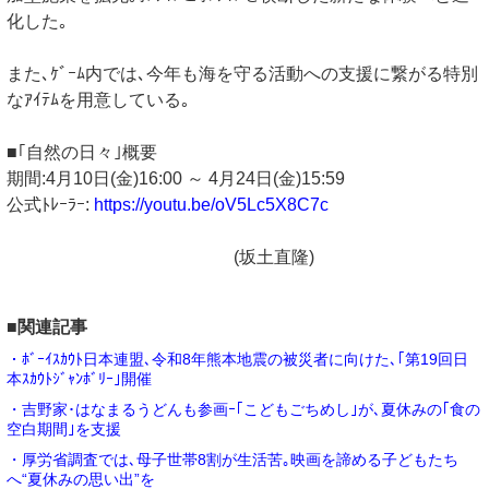
化した｡
また､ｹﾞｰﾑ内では､今年も海を守る活動への支援に繋がる特別
なｱｲﾃﾑを用意している｡
■｢自然の日々｣概要
期間:4月10日(金)16:00 ～ 4月24日(金)15:59
公式ﾄﾚｰﾗｰ:
https://youtu.be/oV5Lc5X8C7c
(坂土直隆)
■関連記事
・ﾎﾞｰｲｽｶｳﾄ日本連盟､令和8年熊本地震の被災者に向けた､｢第19回日
本ｽｶｳﾄｼﾞｬﾝﾎﾞﾘｰ｣開催
・吉野家･はなまるうどんも参画ｰ｢こどもごちめし｣が､夏休みの｢食の
空白期間｣を支援
・厚労省調査では､母子世帯8割が生活苦｡映画を諦める子どもたち
へ“夏休みの思い出”を