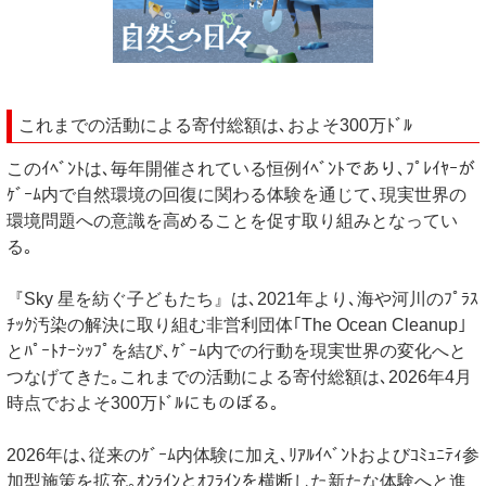
これまでの活動による寄付総額は､およそ300万ﾄﾞﾙ
このｲﾍﾞﾝﾄは､毎年開催されている恒例ｲﾍﾞﾝﾄであり､ﾌﾟﾚｲﾔｰが
ｹﾞｰﾑ内で自然環境の回復に関わる体験を通じて､現実世界の
環境問題への意識を高めることを促す取り組みとなってい
る｡
『Sky 星を紡ぐ子どもたち』は､2021年より､海や河川のﾌﾟﾗｽ
ﾁｯｸ汚染の解決に取り組む非営利団体｢The Ocean Cleanup｣
とﾊﾟｰﾄﾅｰｼｯﾌﾟを結び､ｹﾞｰﾑ内での行動を現実世界の変化へと
つなげてきた｡これまでの活動による寄付総額は､2026年4月
時点でおよそ300万ﾄﾞﾙにものぼる｡
2026年は､従来のｹﾞｰﾑ内体験に加え､ﾘｱﾙｲﾍﾞﾝﾄおよびｺﾐｭﾆﾃｨ参
加型施策を拡充｡ｵﾝﾗｲﾝとｵﾌﾗｲﾝを横断した新たな体験へと進