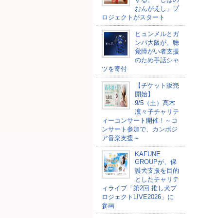
おんがえし」プ
ロジェクトがスタート
ヒュンメルとガ
ンバ大阪が、聴
覚障がい者支援
のため手話シャ
ツを寄付
【チケット販売
開始】
9/5（土）髙木
凜々子チャリテ
ィーコンサート開催！～コ
ンサート参加で、カンボジ
ア音楽支援～
KAFUNE
GROUPが、保
護犬支援を目的
としたチャリテ
ィライブ「第2回 推し犬プ
ロジェクトLIVE2026」に
参画