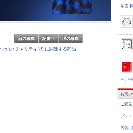
年度 
n.co.jp : チャリティNS に関連する商品
を、中
お問い
ご意見
プレス
広告に