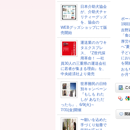
日本介助犬協会
が、介助犬チャ
リティーグッズ
ボー
を、協会の
19
WEBグッズショップにて販
吉野
売開始
「食
厚労
運送業のカワキ
へ“
タエクスプレ
子ど
ス、『Z世代採
にお
用革命！ ―社
を開
員30人の三重県の運送会社
に若者が集まる理由』を、
おも
中央経済社より発売
か月
世界難民の日特
別キャンペーン
『もしも わた
しが あなただ
ったら』、6/9(火)～
7/31(金)開催
〜願いを込めた
手づくり短冊で