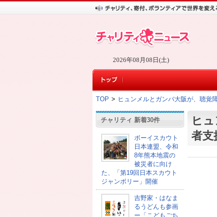
2026年08月08日(土)
TOP
>
ヒュンメルとガンバ大阪が、聴覚
ヒュ
チャリティ 新着30件
者支
ボーイスカウト
日本連盟、令和
8年熊本地震の
被災者に向け
た、「第19回日本スカウト
ジャンボリー」開催
吉野家・はなま
るうどんも参画
ー「こどもごち