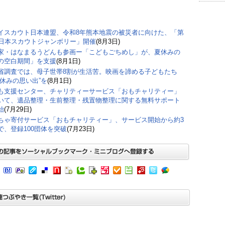
イスカウト日本連盟、令和8年熊本地震の被災者に向けた、「第
回日本スカウトジャンボリー」開催
(8月3日)
家・はなまるうどんも参画ー「こどもごちめし」が、夏休みの
の空白期間」を支援
(8月1日)
省調査では、母子世帯8割が生活苦。映画を諦める子どもたち
夏休みの思い出”を
(8月1日)
も支援センター、チャリティーサービス「おもチャリティー」
いて、遺品整理・生前整理・残置物整理に関する無料サポート
始
(7月29日)
ちゃ寄付サービス「おもチャリティー」、サービス開始から約3
で、登録100団体を突破
(7月23日)