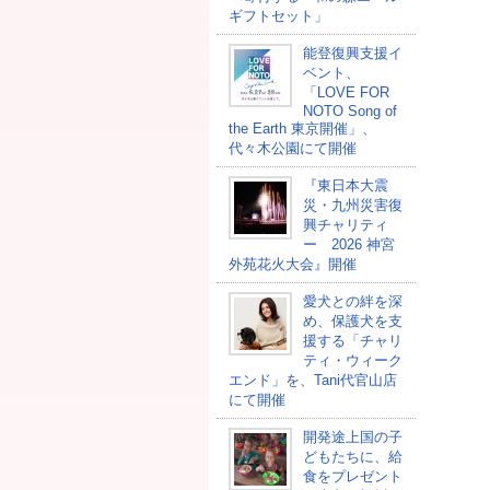
ギフトセット」
能登復興支援イ
ベント、
「LOVE FOR
NOTO Song of
the Earth 東京開催」、
代々木公園にて開催
『東日本大震
災・九州災害復
興チャリティ
ー 2026 神宮
外苑花火大会』開催
愛犬との絆を深
め、保護犬を支
援する「チャリ
ティ・ウィーク
エンド」を、Tani代官山店
にて開催
開発途上国の⼦
どもたちに、給
⾷をプレゼント