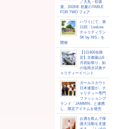
／大丸・松坂
屋、2026年 初夏のTABLE
FOR TWO フェア
ハワイにて、第
11回「LeaLea
チャリティラン
5K by HIS」を
開催
【1日400名限
定】京都嵐山6
月若鮎祭り、鮎
の塩焼き試食チ
ャリティーイベント
ガールスカウト
日本連盟が、チ
ャリティー専門
ファッションブ
ランド「JAMMIN」と連携
し、限定アイテムを発売
お酒を飲んで保
護犬活動を支援
する、「しばの