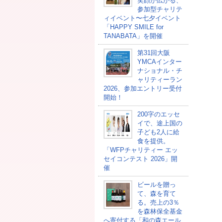
笑顔が広がる、
参加型チャリテ
ィイベント〜七夕イベント
「HAPPY SMILE for
TANABATA」を開催
第31回大阪
YMCAインター
ナショナル・チ
ャリティーラン
2026、参加エントリー受付
開始！
200字のエッセ
イで、途上国の
子ども2人に給
食を提供。
「WFPチャリティー エッ
セイコンテスト 2026」開
催
ビールを贈っ
て、森を育て
る。売上の3％
を森林保全基金
へ寄付する「和の森エール