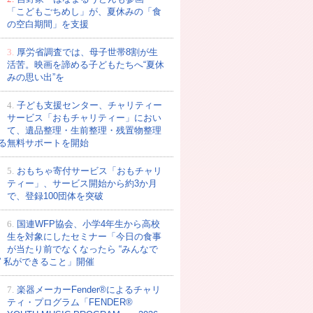
「こどもごちめし」が、夏休みの「食
の空白期間」を支援
3.
厚労省調査では、母子世帯8割が生
活苦。映画を諦める子どもたちへ“夏休
みの思い出”を
4.
子ども支援センター、チャリティー
サービス「おもチャリティー」におい
て、遺品整理・生前整理・残置物整理
る無料サポートを開始
5.
おもちゃ寄付サービス「おもチャリ
ティー」、サービス開始から約3か月
で、登録100団体を突破
6.
国連WFP協会、小学4年生から高校
生を対象にしたセミナー「今日の食事
が当たり前でなくなったら “みんなで
” 私ができること」開催
7.
楽器メーカーFender®によるチャリ
ティ・プログラム「FENDER®︎