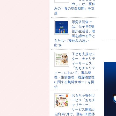
めし」が、夏休
みの「食の空白期間」を支
援
厚労省調査で
は、母子世帯8
割が生活苦。映
画を諦める子ど
もたちへ“夏休みの思い
出”を
子ども支援セン
ター、チャリテ
ィーサービス
「おもチャリテ
ィー」において、遺品整
理・生前整理・残置物整理
に関する無料サポートを開
始
おもちゃ寄付サ
ービス「おもチ
ャリティー」、
サービス開始か
ら約3か月で、登録100団体