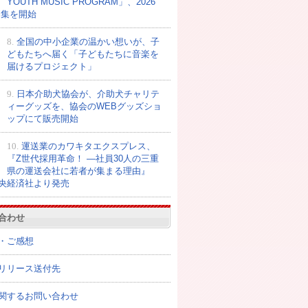
YOUTH MUSIC PROGRAM」、2026
募集を開始
8.
全国の中小企業の温かい想いが、子
どもたちへ届く「子どもたちに音楽を
届けるプロジェクト」
9.
日本介助犬協会が、介助犬チャリテ
ィーグッズを、協会のWEBグッズショ
ップにて販売開始
10.
運送業のカワキタエクスプレス、
『Z世代採用革命！ ―社員30人の三重
県の運送会社に若者が集まる理由』
央経済社より発売
合わせ
・ご感想
リリース送付先
関するお問い合わせ