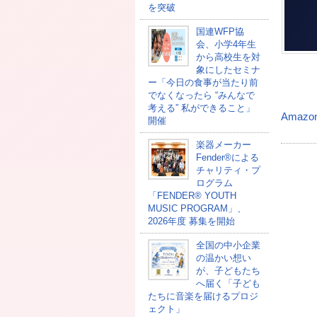
を突破
国連WFP協
会、小学4年生
から高校生を対
象にしたセミナ
ー「今日の食事が当たり前
でなくなったら “みんなで
考える” 私ができること」
Amazo
開催
楽器メーカー
Fender®による
チャリティ・プ
ログラム
「FENDER®︎ YOUTH
MUSIC PROGRAM」、
2026年度 募集を開始
全国の中小企業
の温かい想い
が、子どもたち
へ届く「子ども
たちに音楽を届けるプロジ
ェクト」