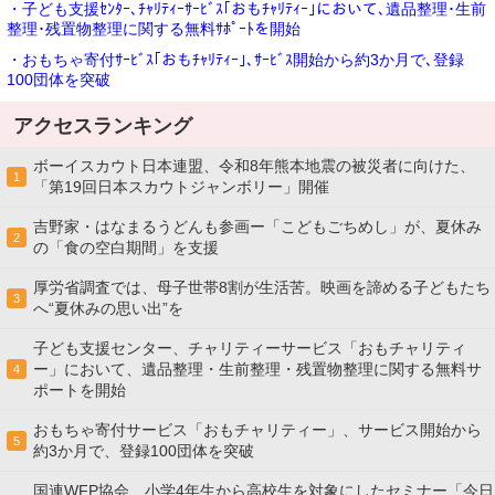
・子ども支援ｾﾝﾀｰ､ﾁｬﾘﾃｨｰｻｰﾋﾞｽ｢おもﾁｬﾘﾃｨｰ｣において､遺品整理･生前
整理･残置物整理に関する無料ｻﾎﾟｰﾄを開始
・おもちゃ寄付ｻｰﾋﾞｽ｢おもﾁｬﾘﾃｨｰ｣､ｻｰﾋﾞｽ開始から約3か月で､登録
100団体を突破
アクセスランキング
ボーイスカウト日本連盟、令和8年熊本地震の被災者に向けた、
1
「第19回日本スカウトジャンボリー」開催
吉野家・はなまるうどんも参画ー「こどもごちめし」が、夏休み
2
の「食の空白期間」を支援
厚労省調査では、母子世帯8割が生活苦。映画を諦める子どもたち
3
へ“夏休みの思い出”を
子ども支援センター、チャリティーサービス「おもチャリティ
ー」において、遺品整理・生前整理・残置物整理に関する無料サ
4
ポートを開始
おもちゃ寄付サービス「おもチャリティー」、サービス開始から
5
約3か月で、登録100団体を突破
国連WFP協会、小学4年生から高校生を対象にしたセミナー「今日