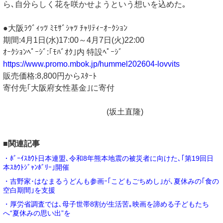
ら､自分らしく花を咲かせようという想いを込めた｡
●大阪ﾗｳﾞｨｯﾂ ﾐﾓｻﾞｼｬﾂ ﾁｬﾘﾃｨｰｵｰｸｼｮﾝ
期間:4月1日(水)17:00～4月7日(火)22:00
ｵｰｸｼｮﾝﾍﾟｰｼﾞ:｢ﾓﾊﾞｵｸ｣内 特設ﾍﾟｰｼﾞ
https://www.promo.mbok.jp/hummel202604-lovvits
販売価格:8,800円からｽﾀｰﾄ
寄付先｢大阪府女性基金｣に寄付
(坂土直隆)
■関連記事
・ﾎﾞｰｲｽｶｳﾄ日本連盟､令和8年熊本地震の被災者に向けた､｢第19回日
本ｽｶｳﾄｼﾞｬﾝﾎﾞﾘｰ｣開催
・吉野家･はなまるうどんも参画ｰ｢こどもごちめし｣が､夏休みの｢食の
空白期間｣を支援
・厚労省調査では､母子世帯8割が生活苦｡映画を諦める子どもたち
へ“夏休みの思い出”を