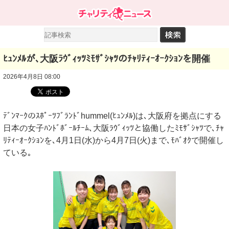
ﾋｭﾝﾒﾙが､大阪ﾗｳﾞｨｯﾂﾐﾓｻﾞｼｬﾂのﾁｬﾘﾃｨｰｵｰｸｼｮﾝを開催
2026年4月8日 08:00
ﾃﾞﾝﾏｰｸのｽﾎﾟｰﾂﾌﾞﾗﾝﾄﾞhummel(ﾋｭﾝﾒﾙ)は､大阪府を拠点にする
日本の女子ﾊﾝﾄﾞﾎﾞｰﾙﾁｰﾑ､大阪ﾗｳﾞｨｯﾂと協働したﾐﾓｻﾞｼｬﾂで､ﾁｬ
ﾘﾃｨｰｵｰｸｼｮﾝを､4月1日(水)から4月7日(火)まで､ﾓﾊﾞｵｸで開催し
ている｡