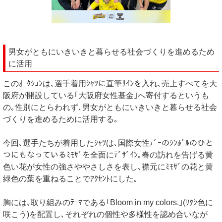
男女がともにいきいきと暮らせる社会づくりを進めるため
に活用
このｵｰｸｼｮﾝは､選手着用ｼｬﾂに直筆ｻｲﾝを入れ､売上すべてを大
阪府が開設している｢大阪府女性基金｣へ寄付するというも
の｡性別にとらわれず､男女がともにいきいきと暮らせる社会
づくりを進めるために活用する｡
今回､選手たちが着用したｼｬﾂは､国際女性ﾃﾞｰのｼﾝﾎﾞﾙのひと
つにもなっているﾐﾓｻﾞを全面にﾃﾞｻﾞｲﾝ｡春の訪れを告げる黄
色い花が女性の強さややさしさを表し､襟元にﾐﾓｻﾞの花と黄
緑色の葉を重ねることでｱｸｾﾝﾄにした｡
胸には､取り組みのﾃｰﾏである｢Bloom in my colors.｣(ﾜﾀｼ色に
咲こう)を配置し､それぞれの個性や多様性を認め合いなが