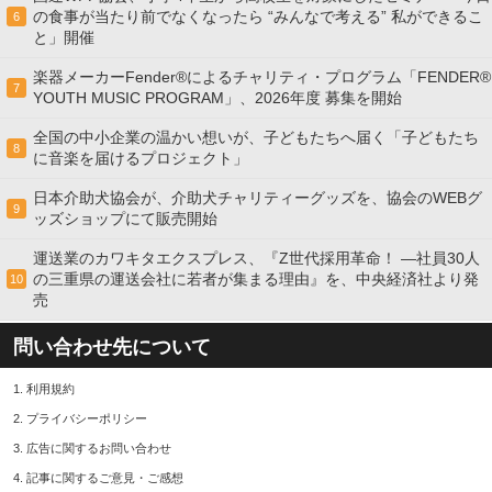
の食事が当たり前でなくなったら “みんなで考える” 私ができるこ
6
と」開催
楽器メーカーFender®によるチャリティ・プログラム「FENDER®︎
7
YOUTH MUSIC PROGRAM」、2026年度 募集を開始
全国の中小企業の温かい想いが、子どもたちへ届く「子どもたち
8
に音楽を届けるプロジェクト」
日本介助犬協会が、介助犬チャリティーグッズを、協会のWEBグ
9
ッズショップにて販売開始
運送業のカワキタエクスプレス、『Z世代採用革命！ ―社員30人
の三重県の運送会社に若者が集まる理由』を、中央経済社より発
10
売
問い合わせ先について
1.
利用規約
2.
プライバシーポリシー
3.
広告に関するお問い合わせ
4.
記事に関するご意見・ご感想