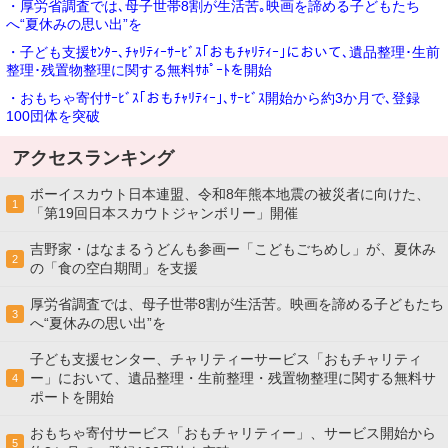
・厚労省調査では､母子世帯8割が生活苦｡映画を諦める子どもたち
へ“夏休みの思い出”を
・子ども支援ｾﾝﾀｰ､ﾁｬﾘﾃｨｰｻｰﾋﾞｽ｢おもﾁｬﾘﾃｨｰ｣において､遺品整理･生前
整理･残置物整理に関する無料ｻﾎﾟｰﾄを開始
・おもちゃ寄付ｻｰﾋﾞｽ｢おもﾁｬﾘﾃｨｰ｣､ｻｰﾋﾞｽ開始から約3か月で､登録
100団体を突破
アクセスランキング
ボーイスカウト日本連盟、令和8年熊本地震の被災者に向けた、
1
「第19回日本スカウトジャンボリー」開催
吉野家・はなまるうどんも参画ー「こどもごちめし」が、夏休み
2
の「食の空白期間」を支援
厚労省調査では、母子世帯8割が生活苦。映画を諦める子どもたち
3
へ“夏休みの思い出”を
子ども支援センター、チャリティーサービス「おもチャリティ
ー」において、遺品整理・生前整理・残置物整理に関する無料サ
4
ポートを開始
おもちゃ寄付サービス「おもチャリティー」、サービス開始から
5