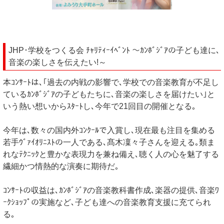
JHP･学校をつくる会 ﾁｬﾘﾃｨｰｲﾍﾞﾝﾄ ～ｶﾝﾎﾞｼﾞｱの子ども達に､
音楽の楽しさを伝えたい!～
本ｺﾝｻｰﾄは､｢過去の内戦の影響で､学校での音楽教育が不足し
ているｶﾝﾎﾞｼﾞｱの子どもたちに､音楽の楽しさを届けたい｣と
いう熱い想いからｽﾀｰﾄし､今年で21回目の開催となる｡
今年は､数々の国内外ｺﾝｸｰﾙで入賞し､現在最も注目を集める
若手ｳﾞｧｲｵﾘﾆｽﾄの一人である､髙木凜々子さんを迎える｡類ま
れなﾃｸﾆｯｸと豊かな表現力を兼ね備え､聴く人の心を魅了する
繊細かつ情熱的な演奏に期待だ｡
ｺﾝｻｰﾄの収益は､ｶﾝﾎﾞｼﾞｱの音楽教科書作成､楽器の提供､音楽ﾜ
ｰｸｼｮｯﾌﾟの実施など､子ども達への音楽教育支援に充てられ
る｡