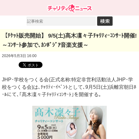
【ﾁｹｯﾄ販売開始】 9/5(土)髙木凜々子ﾁｬﾘﾃｨｰｺﾝｻｰﾄ開催!
～ｺﾝｻｰﾄ参加で､ｶﾝﾎﾞｼﾞｱ音楽支援～
2026年5月3日 16:00
JHP･学校をつくる会(正式名称:特定非営利活動法人JHP･学
校をつくる会)は､ﾁｬﾘﾃｨｰｲﾍﾞﾝﾄとして､9月5日(土)浜離宮朝日ﾎ
ｰﾙにて､｢髙木凜々子ﾁｬﾘﾃｨｺﾝｻｰﾄ｣を開催する｡