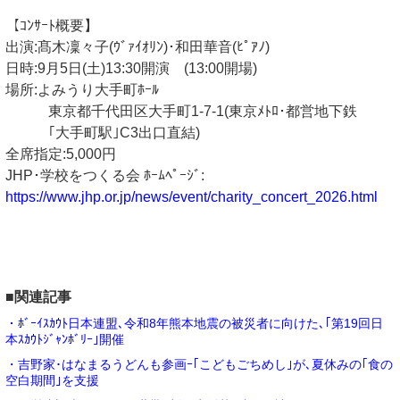
【ｺﾝｻｰﾄ概要】
出演:髙木凜々子(ｳﾞｧｲｵﾘﾝ)･和田華音(ﾋﾟｱﾉ)
日時:9月5日(土)13:30開演 (13:00開場)
場所:よみうり大手町ﾎｰﾙ
東京都千代田区大手町1-7-1(東京ﾒﾄﾛ･都営地下鉄
｢大手町駅｣C3出口直結)
全席指定:5,000円
JHP･学校をつくる会 ﾎｰﾑﾍﾟｰｼﾞ:
https://www.jhp.or.jp/news/event/charity_concert_2026.html
■関連記事
・ﾎﾞｰｲｽｶｳﾄ日本連盟､令和8年熊本地震の被災者に向けた､｢第19回日
本ｽｶｳﾄｼﾞｬﾝﾎﾞﾘｰ｣開催
・吉野家･はなまるうどんも参画ｰ｢こどもごちめし｣が､夏休みの｢食の
空白期間｣を支援