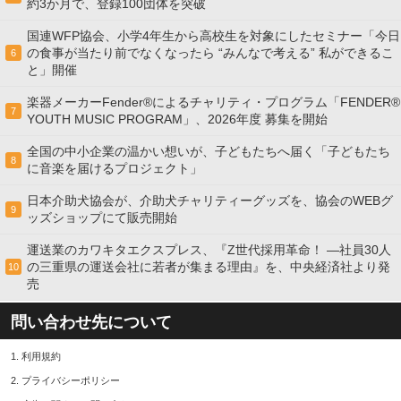
約3か月で、登録100団体を突破
国連WFP協会、小学4年生から高校生を対象にしたセミナー「今日
の食事が当たり前でなくなったら “みんなで考える” 私ができるこ
6
と」開催
楽器メーカーFender®によるチャリティ・プログラム「FENDER®︎
7
YOUTH MUSIC PROGRAM」、2026年度 募集を開始
全国の中小企業の温かい想いが、子どもたちへ届く「子どもたち
8
に音楽を届けるプロジェクト」
日本介助犬協会が、介助犬チャリティーグッズを、協会のWEBグ
9
ッズショップにて販売開始
運送業のカワキタエクスプレス、『Z世代採用革命！ ―社員30人
の三重県の運送会社に若者が集まる理由』を、中央経済社より発
10
売
問い合わせ先について
1.
利用規約
2.
プライバシーポリシー