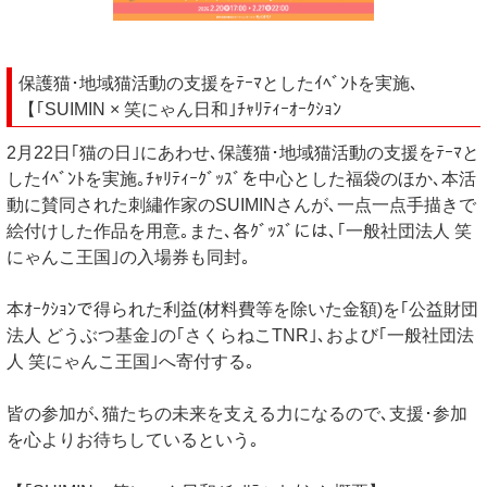
保護猫･地域猫活動の支援をﾃｰﾏとしたｲﾍﾞﾝﾄを実施､
【｢SUIMIN × 笑にゃん日和｣ﾁｬﾘﾃｨｰｵｰｸｼｮﾝ
2月22日｢猫の日｣にあわせ､保護猫･地域猫活動の支援をﾃｰﾏと
したｲﾍﾞﾝﾄを実施｡ﾁｬﾘﾃｨｰｸﾞｯｽﾞを中心とした福袋のほか､本活
動に賛同された刺繡作家のSUIMINさんが､一点一点手描きで
絵付けした作品を用意｡また､各ｸﾞｯｽﾞには､｢一般社団法人 笑
にゃんこ王国｣の入場券も同封｡
本ｵｰｸｼｮﾝで得られた利益(材料費等を除いた金額)を｢公益財団
法人 どうぶつ基金｣の｢さくらねこTNR｣､および｢一般社団法
人 笑にゃんこ王国｣へ寄付する｡
皆の参加が､猫たちの未来を支える力になるので､支援･参加
を心よりお待ちしているという｡