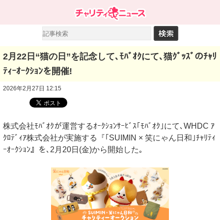
2月22日“猫の日”を記念して､ﾓﾊﾞｵｸにて､猫ｸﾞｯｽﾞのﾁｬﾘ
ﾃｨｰｵｰｸｼｮﾝを開催!
2026年2月27日 12:15
株式会社ﾓﾊﾞｵｸが運営するｵｰｸｼｮﾝｻｰﾋﾞｽ｢ﾓﾊﾞｵｸ｣にて､WHDC ｱ
ｸﾛﾃﾞｨｱ株式会社が実施する『｢SUIMIN × 笑にゃん日和｣ﾁｬﾘﾃｨ
ｰｵｰｸｼｮﾝ』を､2月20日(金)から開始した｡