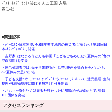
ﾌﾞﾙｷｰﾎﾙﾀﾞｰｾｯﾄ+笑にゃんこ王国 入場
券(1枚)
■関連記事
・ﾎﾞｰｲｽｶｳﾄ日本連盟､令和8年熊本地震の被災者に向けた､｢第19回日
本ｽｶｳﾄｼﾞｬﾝﾎﾞﾘｰ｣開催
・吉野家･はなまるうどんも参画ｰ｢こどもごちめし｣が､夏休みの｢食の
空白期間｣を支援
・厚労省調査では､母子世帯8割が生活苦｡映画を諦める子どもたち
へ“夏休みの思い出”を
・子ども支援ｾﾝﾀｰ､ﾁｬﾘﾃｨｰｻｰﾋﾞｽ｢おもﾁｬﾘﾃｨｰ｣において､遺品整理･生前
整理･残置物整理に関する無料ｻﾎﾟｰﾄを開始
・おもちゃ寄付ｻｰﾋﾞｽ｢おもﾁｬﾘﾃｨｰ｣､ｻｰﾋﾞｽ開始から約3か月で､登録
100団体を突破
アクセスランキング