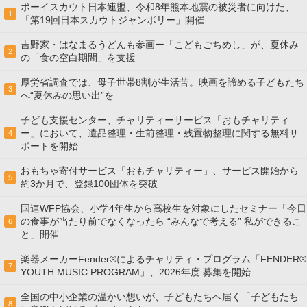
ボーイスカウト日本連盟、令和8年熊本地震の被災者に向けた、
1
「第19回日本スカウトジャンボリー」開催
吉野家・はなまるうどんも参画ー「こどもごちめし」が、夏休み
2
の「食の空白期間」を支援
厚労省調査では、母子世帯8割が生活苦。映画を諦める子どもたち
3
へ“夏休みの思い出”を
子ども支援センター、チャリティーサービス「おもチャリティ
ー」において、遺品整理・生前整理・残置物整理に関する無料サ
4
ポートを開始
おもちゃ寄付サービス「おもチャリティー」、サービス開始から
5
約3か月で、登録100団体を突破
国連WFP協会、小学4年生から高校生を対象にしたセミナー「今日
の食事が当たり前でなくなったら “みんなで考える” 私ができるこ
6
と」開催
楽器メーカーFender®によるチャリティ・プログラム「FENDER®︎
7
YOUTH MUSIC PROGRAM」、2026年度 募集を開始
全国の中小企業の温かい想いが、子どもたちへ届く「子どもたち
8