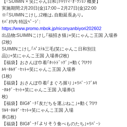
【｢SUIMIN × 笑にゃん日和｣ﾁｬﾘﾃｨｰｵｰｸｼｮﾝ 概要】
実施期間:2月20日(金)17:00～2月27日(金)22:00
※｢SUIMINこけし｣2種は､自動延長あり｡
ﾓﾊﾞｵｸ内 特設ﾍﾟｰｼﾞ:
https://www.promo.mbok.jp/niconyanbiyori202602
出品物:SUIMINこけし｢福招き猫｣+笑にゃんこ王国 入場券
(2枚)
SUIMINこけし｢ﾊﾟｽﾃﾙ三毛(笑にゃんこ日和別注
品)｣+笑にゃんこ王国 入場券(2枚)
【福袋】おさんぽ巾着｢ﾎｯﾄﾄﾞｯｸﾞ｣+動く?!ｱｸﾘ
ﾙｷｰﾎﾙﾀﾞｰｾｯﾄ+笑にゃんこ王国 入場券
(1枚)
【福袋】おさんぽ巾着｢まぐろ握り｣+ﾘﾊﾞｰｼﾌﾞﾙｷ
ｰﾎﾙﾀﾞｰｾｯﾄ+笑にゃんこ王国 入場券(1
枚)
【福袋】BIGﾎﾟｰﾁ｢友だちを運ぶねこ｣+動く?!ｱｸ
ﾘﾙｷｰﾎﾙﾀﾞｰｾｯﾄ+笑にゃんこ王国 入場
券(1枚)
【福袋】BIGﾎﾟｰﾁ｢よりそう食べものたち｣+ﾘﾊﾞｰｼ