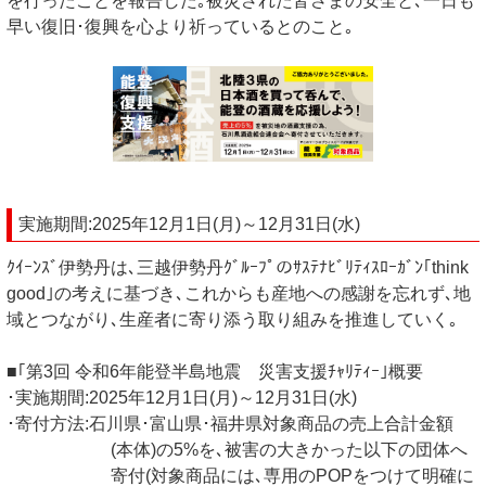
を行ったことを報告した｡被災された皆さまの安全と､一日も
早い復旧･復興を心より祈っているとのこと｡
実施期間:2025年12月1日(月)～12月31日(水)
ｸｲｰﾝｽﾞ伊勢丹は､三越伊勢丹ｸﾞﾙｰﾌﾟのｻｽﾃﾅﾋﾞﾘﾃｨｽﾛｰｶﾞﾝ｢think
good｣の考えに基づき､これからも産地への感謝を忘れず､地
域とつながり､生産者に寄り添う取り組みを推進していく｡
■｢第3回 令和6年能登半島地震 災害支援ﾁｬﾘﾃｨｰ｣概要
･実施期間:2025年12月1日(月)～12月31日(水)
･寄付方法:石川県･富山県･福井県対象商品の売上合計金額
(本体)の5%を､被害の大きかった以下の団体へ
寄付(対象商品には､専用のPOPをつけて明確に