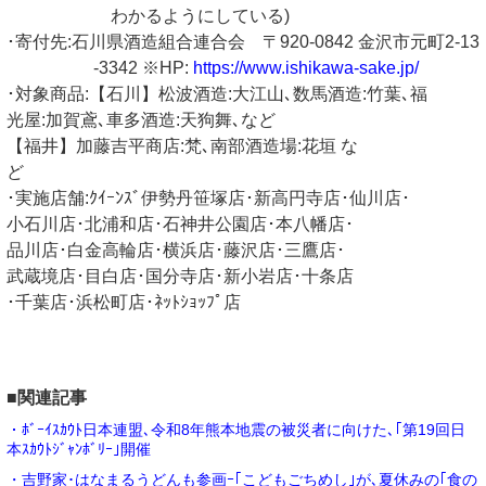
わかるようにしている)
･寄付先:石川県酒造組合連合会 〒920-0842 金沢市元町2-13
-3342 ※HP:
https://www.ishikawa-sake.jp/
･対象商品:【石川】松波酒造:大江山､数馬酒造:竹葉､福
光屋:加賀鳶､車多酒造:天狗舞､など
【福井】加藤吉平商店:梵､南部酒造場:花垣 な
ど
･実施店舗:ｸｲｰﾝｽﾞ伊勢丹笹塚店･新高円寺店･仙川店･
小石川店･北浦和店･石神井公園店･本八幡店･
品川店･白金高輪店･横浜店･藤沢店･三鷹店･
武蔵境店･目白店･国分寺店･新小岩店･十条店
･千葉店･浜松町店･ﾈｯﾄｼｮｯﾌﾟ店
■関連記事
・ﾎﾞｰｲｽｶｳﾄ日本連盟､令和8年熊本地震の被災者に向けた､｢第19回日
本ｽｶｳﾄｼﾞｬﾝﾎﾞﾘｰ｣開催
・吉野家･はなまるうどんも参画ｰ｢こどもごちめし｣が､夏休みの｢食の