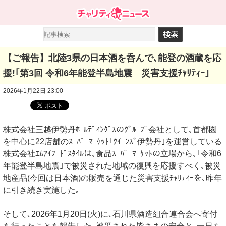
【ご報告】北陸3県の日本酒を呑んで､能登の酒蔵を応
援!｢第3回 令和6年能登半島地震 災害支援ﾁｬﾘﾃｨｰ｣
2026年1月22日 23:00
株式会社三越伊勢丹ﾎｰﾙﾃﾞｨﾝｸﾞｽのｸﾞﾙｰﾌﾟ会社として､首都圏
を中心に22店舗のｽｰﾊﾟｰﾏｰｹｯﾄ｢ｸｲｰﾝｽﾞ伊勢丹｣を運営している
株式会社ｴﾑｱｲﾌｰﾄﾞｽﾀｲﾙは､食品ｽｰﾊﾟｰﾏｰｹｯﾄの立場から､｢令和6
年能登半島地震｣で被災された地域の復興を応援すべく､被災
地産品(今回は日本酒)の販売を通じた災害支援ﾁｬﾘﾃｨｰを､昨年
に引き続き実施した｡
そして､2026年1月20日(火)に､石川県酒造組合連合会へ寄付