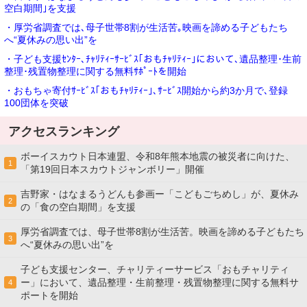
空白期間｣を支援
・厚労省調査では､母子世帯8割が生活苦｡映画を諦める子どもたち
へ“夏休みの思い出”を
・子ども支援ｾﾝﾀｰ､ﾁｬﾘﾃｨｰｻｰﾋﾞｽ｢おもﾁｬﾘﾃｨｰ｣において､遺品整理･生前
整理･残置物整理に関する無料ｻﾎﾟｰﾄを開始
・おもちゃ寄付ｻｰﾋﾞｽ｢おもﾁｬﾘﾃｨｰ｣､ｻｰﾋﾞｽ開始から約3か月で､登録
100団体を突破
アクセスランキング
ボーイスカウト日本連盟、令和8年熊本地震の被災者に向けた、
1
「第19回日本スカウトジャンボリー」開催
吉野家・はなまるうどんも参画ー「こどもごちめし」が、夏休み
2
の「食の空白期間」を支援
厚労省調査では、母子世帯8割が生活苦。映画を諦める子どもたち
3
へ“夏休みの思い出”を
子ども支援センター、チャリティーサービス「おもチャリティ
ー」において、遺品整理・生前整理・残置物整理に関する無料サ
4
ポートを開始