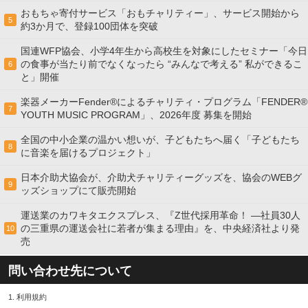
おもちゃ寄付サービス「おもチャリティー」、サービス開始から
5
約3か月で、登録100団体を突破
国連WFP協会、小学4年生から高校生を対象にしたセミナー「今日
の食事が当たり前でなくなったら “みんなで考える” 私ができるこ
6
と」開催
楽器メーカーFender®によるチャリティ・プログラム「FENDER®︎
7
YOUTH MUSIC PROGRAM」、2026年度 募集を開始
全国の中小企業の温かい想いが、子どもたちへ届く「子どもたち
8
に音楽を届けるプロジェクト」
日本介助犬協会が、介助犬チャリティーグッズを、協会のWEBグ
9
ッズショップにて販売開始
運送業のカワキタエクスプレス、『Z世代採用革命！ ―社員30人
の三重県の運送会社に若者が集まる理由』を、中央経済社より発
10
売
問い合わせ先について
1.
利用規約