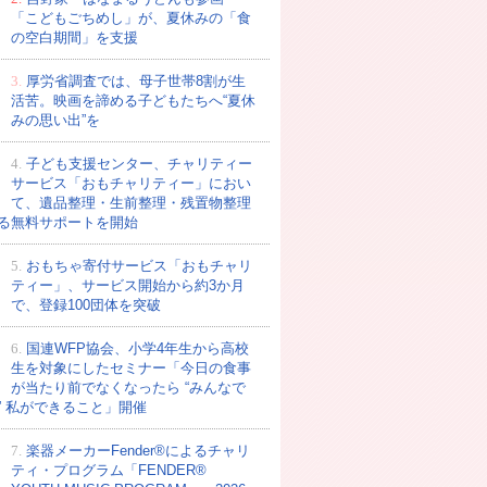
「こどもごちめし」が、夏休みの「食
の空白期間」を支援
3.
厚労省調査では、母子世帯8割が生
活苦。映画を諦める子どもたちへ“夏休
みの思い出”を
4.
子ども支援センター、チャリティー
サービス「おもチャリティー」におい
て、遺品整理・生前整理・残置物整理
る無料サポートを開始
5.
おもちゃ寄付サービス「おもチャリ
ティー」、サービス開始から約3か月
で、登録100団体を突破
6.
国連WFP協会、小学4年生から高校
生を対象にしたセミナー「今日の食事
が当たり前でなくなったら “みんなで
” 私ができること」開催
7.
楽器メーカーFender®によるチャリ
ティ・プログラム「FENDER®︎