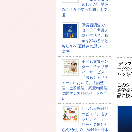
めし」が、夏休
みの「食の空白期間」を支
援
厚労省調査で
は、母子世帯8
割が生活苦。映
画を諦める子ど
もたちへ“夏休みの思い
出”を
子ども支援セン
デンマ
ター、チャリテ
ーグの
ィーサービス
ャツを
「おもチャリテ
ィー」において、遺品整
このシ
理・生前整理・残置物整理
通学圏
に関する無料サポートを開
品に換
始
おもちゃ寄付サ
ービス「おもチ
ャリティー」、
サービス開始か
ら約3か月で、登録100団体