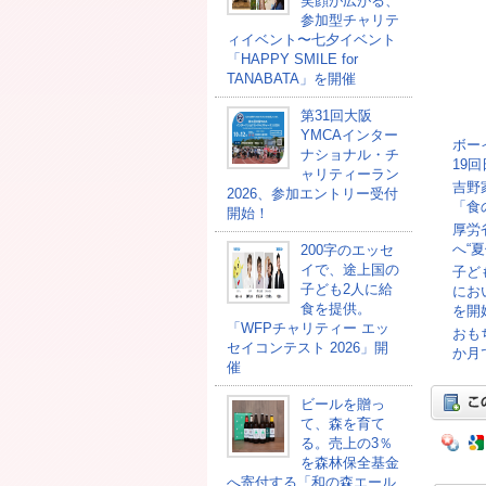
笑顔が広がる、
参加型チャリテ
ィイベント〜七夕イベント
「HAPPY SMILE for
TANABATA」を開催
第31回大阪
YMCAインター
ボー
ナショナル・チ
19
ャリティーラン
吉野
2026、参加エントリー受付
「食
開始！
厚労
へ“
200字のエッセ
イで、途上国の
子ど
子ども2人に給
にお
食を提供。
を開
「WFPチャリティー エッ
おも
セイコンテスト 2026」開
か月
催
ビールを贈っ
て、森を育て
る。売上の3％
を森林保全基金
へ寄付する「和の森エール