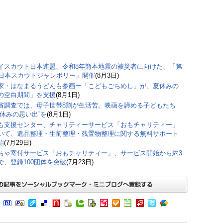
イスカウト日本連盟、令和8年熊本地震の被災者に向けた、「第
回日本スカウトジャンボリー」開催
(8月3日)
家・はなまるうどんも参画ー「こどもごちめし」が、夏休みの
の空白期間」を支援
(8月1日)
省調査では、母子世帯8割が生活苦。映画を諦める子どもたち
夏休みの思い出”を
(8月1日)
も支援センター、チャリティーサービス「おもチャリティー」
いて、遺品整理・生前整理・残置物整理に関する無料サポート
始
(7月29日)
ちゃ寄付サービス「おもチャリティー」、サービス開始から約3
で、登録100団体を突破
(7月23日)