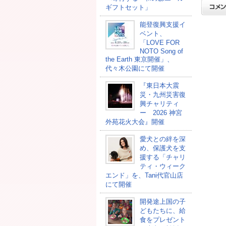
ギフトセット」
能登復興支援イ
ベント、
「LOVE FOR
NOTO Song of
the Earth 東京開催」、
代々木公園にて開催
『東日本大震
災・九州災害復
興チャリティ
ー 2026 神宮
外苑花火大会』開催
愛犬との絆を深
め、保護犬を支
援する「チャリ
ティ・ウィーク
エンド」を、Tani代官山店
にて開催
開発途上国の⼦
どもたちに、給
⾷をプレゼント