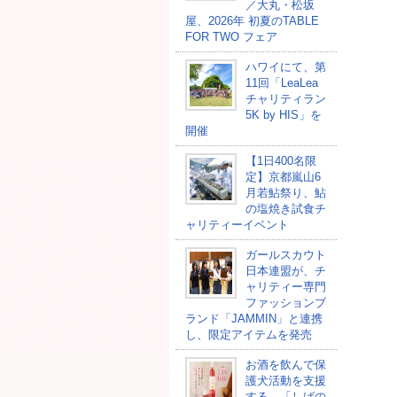
／大丸・松坂
屋、2026年 初夏のTABLE
FOR TWO フェア
ハワイにて、第
11回「LeaLea
チャリティラン
5K by HIS」を
開催
【1日400名限
定】京都嵐山6
月若鮎祭り、鮎
の塩焼き試食チ
ャリティーイベント
ガールスカウト
日本連盟が、チ
ャリティー専門
ファッションブ
ランド「JAMMIN」と連携
し、限定アイテムを発売
お酒を飲んで保
護犬活動を支援
する、「しばの