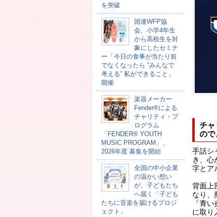
を突破
国連WFP協
会、小学4年生
から高校生を対
象にしたセミナ
ー「今日の食事が当たり前
でなくなったら “みんなで
考える” 私ができること」
開催
楽器メーカー
Fender®による
チャリティ・プ
チャ
ログラム
ので
「FENDER®︎ YOUTH
MUSIC PROGRAM」、
手話シ
2026年度 募集を開始
き、心
全国の中小企業
字とア
の温かい想い
が、子どもたち
背面上部
へ届く「子ども
なり、
たちに音楽を届けるプロジ
「青い
ェクト」
に取り