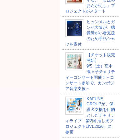
おんがえし」プ
ロジェクトがスタート
ヒュンメルとガ
ンバ大阪が、聴
覚障がい者支援
のため手話シャ
ツを寄付
【チケット販売
開始】
9/5（土）髙木
凜々子チャリテ
ィーコンサート開催！～コ
ンサート参加で、カンボジ
ア音楽支援～
KAFUNE
GROUPが、保
護犬支援を目的
としたチャリテ
ィライブ「第2回 推し犬プ
ロジェクトLIVE2026」に
参画