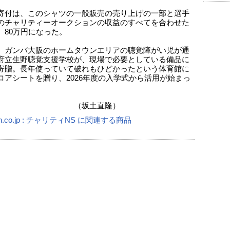
寄付は、このシャツの一般販売の売り上げの一部と選手
のチャリティーオークションの収益のすべてを合わせた
、80万円になった。
、ガンバ大阪のホームタウンエリアの聴覚障がい児が通
府立生野聴覚支援学校が、現場で必要としている備品に
寄贈。長年使っていて破れもひどかったという体育館に
ロアシートを贈り、2026年度の入学式から活用が始まっ
坂土直隆）
n.co.jp : チャリティNS に関連する商品