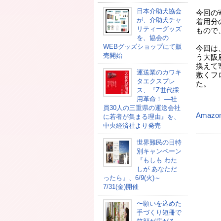
日本介助犬協会
今回の
が、介助犬チャ
着用分
リティーグッズ
もので
を、協会の
WEBグッズショップにて販
今回は
売開始
う大阪
換えて
運送業のカワキ
敷くフ
タエクスプレ
た。
ス、『Z世代採
用革命！ ―社
（
員30人の三重県の運送会社
Amazo
に若者が集まる理由』を、
中央経済社より発売
世界難民の日特
別キャンペーン
『もしも わた
しが あなただ
ったら』、6/9(火)～
7/31(金)開催
〜願いを込めた
手づくり短冊で