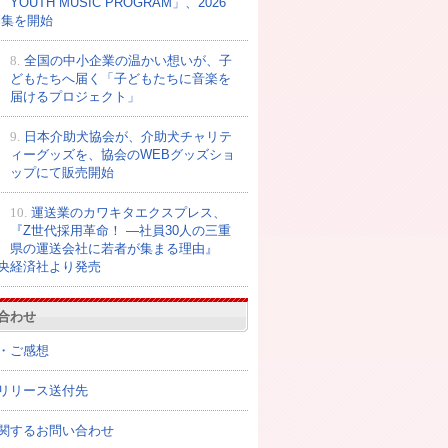
YOUTH MUSIC PROGRAM」、2026
募集を開始
8.
全国の中小企業の温かい想いが、子
どもたちへ届く「子どもたちに音楽を
届けるプロジェクト」
9.
日本介助犬協会が、介助犬チャリテ
ィーグッズを、協会のWEBグッズショ
ップにて販売開始
10.
運送業のカワキタエクスプレス、
『Z世代採用革命！ ―社員30人の三重
県の運送会社に若者が集まる理由』
央経済社より発売
合わせ
・ご感想
リリース送付先
関するお問い合わせ