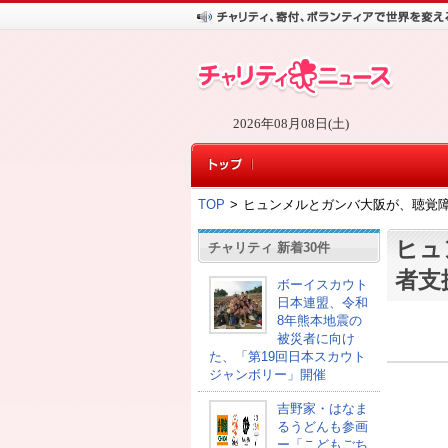
2026年08月08日(土)
TOP
>
ヒュンメルとガンバ大阪が、聴覚
ヒュ
チャリティ 新着30件
者支
ボーイスカウト
日本連盟、令和
8年熊本地震の
被災者に向け
た、「第19回日本スカウト
ジャンボリー」開催
吉野家・はなま
るうどんも参画
ー「こどもごち