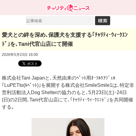
愛犬との絆を深め､保護犬を支援する｢ﾁｬﾘﾃｨ･ｳｨｰｸｴﾝ
ﾄﾞ｣を､Tani代官山店にて開催
2026年5月23日 16:00
株式会社Tani Japanと､天然由来のﾍﾟｯﾄ用ｵｰﾗﾙｹｱｼﾞｪﾙ
｢LuPETto(ﾙﾍﾟｯﾄ)｣を展開する株式会社SmileSmile1は､特定非
営利活動法人Dog Shelterの協力のもと､5月23日(土)･24日
(日)の2日間､Tani代官山店にて､｢ﾁｬﾘﾃｨ･ｳｨｰｸｴﾝﾄﾞ｣を共同開催
する｡