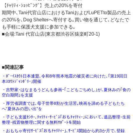
【ﾁｬﾘﾃｨ･ｼｮｯﾋﾟﾝｸﾞ】売上の20%を寄付
期間中､Tani代官山店におけるTaniおよびLuPETto製品の売上
の20%を､Dog Shelterへ寄付する｡買い物を通じて､どなたで
も手軽に保護犬支援に参加できる｡
■会場:Tani 代官山店(東京都渋谷区猿楽町20-1)
■関連記事
・ﾎﾞｰｲｽｶｳﾄ日本連盟､令和8年熊本地震の被災者に向けた､｢第19回日
本ｽｶｳﾄｼﾞｬﾝﾎﾞﾘｰ｣開催
・吉野家･はなまるうどんも参画ｰ｢こどもごちめし｣が､夏休みの｢食の
空白期間｣を支援
・厚労省調査では､母子世帯8割が生活苦｡映画を諦める子どもたち
へ“夏休みの思い出”を
・子ども支援ｾﾝﾀｰ､ﾁｬﾘﾃｨｰｻｰﾋﾞｽ｢おもﾁｬﾘﾃｨｰ｣において､遺品整理･生前
整理･残置物整理に関する無料ｻﾎﾟｰﾄを開始
・おもちゃ寄付ｻｰﾋﾞｽ｢おもﾁｬﾘﾃｨｰ｣､ｻｰﾋﾞｽ開始から約3か月で､登録