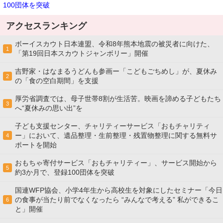
100団体を突破
アクセスランキング
ボーイスカウト日本連盟、令和8年熊本地震の被災者に向けた、
1
「第19回日本スカウトジャンボリー」開催
吉野家・はなまるうどんも参画ー「こどもごちめし」が、夏休み
2
の「食の空白期間」を支援
厚労省調査では、母子世帯8割が生活苦。映画を諦める子どもたち
3
へ“夏休みの思い出”を
子ども支援センター、チャリティーサービス「おもチャリティ
ー」において、遺品整理・生前整理・残置物整理に関する無料サ
4
ポートを開始
おもちゃ寄付サービス「おもチャリティー」、サービス開始から
5
約3か月で、登録100団体を突破
国連WFP協会、小学4年生から高校生を対象にしたセミナー「今日
の食事が当たり前でなくなったら “みんなで考える” 私ができるこ
6
と」開催