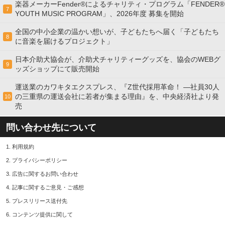
楽器メーカーFender®によるチャリティ・プログラム「FENDER®︎
7
YOUTH MUSIC PROGRAM」、2026年度 募集を開始
全国の中小企業の温かい想いが、子どもたちへ届く「子どもたち
8
に音楽を届けるプロジェクト」
日本介助犬協会が、介助犬チャリティーグッズを、協会のWEBグ
9
ッズショップにて販売開始
運送業のカワキタエクスプレス、『Z世代採用革命！ ―社員30人
の三重県の運送会社に若者が集まる理由』を、中央経済社より発
10
売
問い合わせ先について
1.
利用規約
2.
プライバシーポリシー
3.
広告に関するお問い合わせ
4.
記事に関するご意見・ご感想
5.
プレスリリース送付先
6.
コンテンツ提供に関して