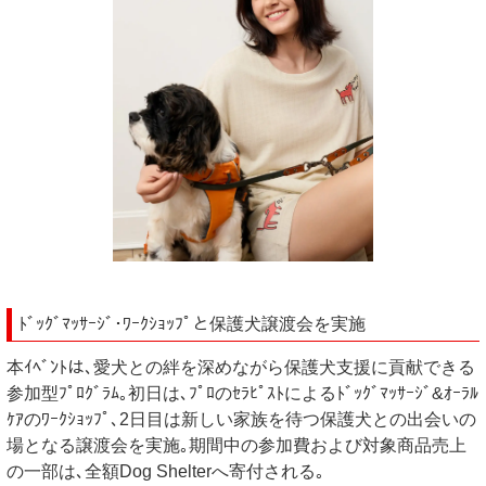
ﾄﾞｯｸﾞﾏｯｻｰｼﾞ･ﾜｰｸｼｮｯﾌﾟと保護犬譲渡会を実施
本ｲﾍﾞﾝﾄは､愛犬との絆を深めながら保護犬支援に貢献できる
参加型ﾌﾟﾛｸﾞﾗﾑ｡初日は､ﾌﾟﾛのｾﾗﾋﾟｽﾄによるﾄﾞｯｸﾞﾏｯｻｰｼﾞ&ｵｰﾗﾙ
ｹｱのﾜｰｸｼｮｯﾌﾟ､2日目は新しい家族を待つ保護犬との出会いの
場となる譲渡会を実施｡期間中の参加費および対象商品売上
の一部は､全額Dog Shelterへ寄付される｡