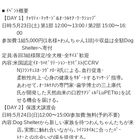
■ ｲﾍﾞﾝﾄ概要
【DAY 1】ﾁｬﾘﾃｨ･ﾏｯｻｰｼﾞ&ｵｰﾗﾙｹｱ･ﾜｰｸｼｮｯﾌﾟ
日時:5月23日(土) 第1部 12:00〜13:00 / 第2部 15:00〜16:
00
参加費:1組5,000円(1名様+わんちゃん1頭)※収益は全額Dog
Shelterへ寄付
定員:各回3組様限定/全犬種･全ｻｲｽﾞ歓迎
内容:米国認定ｲﾇ･ﾘﾊﾋﾞﾘﾃｰｼｮﾝ･ｾﾗﾋﾟｽﾄ(CCRV
N)ﾌﾗﾝﾁｪｽｶ･ﾗｳﾞｧﾛｰﾈ氏による､血行促進･
柔軟性向上･心身の健康をｻﾎﾟｰﾄするﾏｯｻｰｼﾞ指導｡
あわせて､ｵｰﾗﾙｹｱの専門家･歯学博士の三上康代
氏が開発した天然由来の口腔ｹｱｼﾞｪﾙ｢LuPETto｣を試
せる機会を届ける｡
【DAY 2】保護犬譲渡会
日時:5月24日(日)12:00〜15:00/参加費:無料(予約不要)
内容:Dog Shelterから新しい家族を待つわんちゃんたちが来
店｡実際に触れ合いながら､ﾗｲﾌｽﾀｲﾙに合ったﾊﾟｰ
ﾄﾅｰとの出会いの場を提供する｡