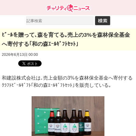
ﾋﾞｰﾙを贈って､森を育てる｡売上の3%を森林保全基金
へ寄付する｢和の森ｴｰﾙｷﾞﾌﾄｾｯﾄ｣
2026年6月13日 00:00
和建設株式会社は､売上金額の3%を森林保全基金へ寄付する
ｸﾗﾌﾄﾋﾞｰﾙｷﾞﾌﾄ｢和の森ｴｰﾙｷﾞﾌﾄｾｯﾄ｣を販売している｡