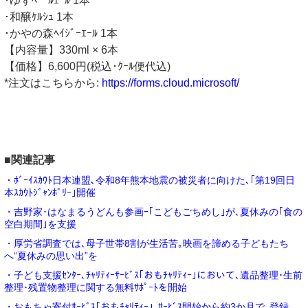
･ゆずﾍﾟｰﾙｴｰﾙ 1本
･和醸ｹﾙｼｭ 1本
･かやの森ﾍｲｼﾞｰｴｰﾙ 1本
【内容量】330ml × 6本
【価格】6,600円(税込･ｸｰﾙ便代込)
*注文はこちらから:
https://forms.cloud.microsoft/
■関連記事
・ﾎﾞｰｲｽｶｳﾄ日本連盟､令和8年熊本地震の被災者に向けた､｢第19回日
本ｽｶｳﾄｼﾞｬﾝﾎﾞﾘｰ｣開催
・吉野家･はなまるうどんも参画ｰ｢こどもごちめし｣が､夏休みの｢食の
空白期間｣を支援
・厚労省調査では､母子世帯8割が生活苦｡映画を諦める子どもたち
へ“夏休みの思い出”を
・子ども支援ｾﾝﾀｰ､ﾁｬﾘﾃｨｰｻｰﾋﾞｽ｢おもﾁｬﾘﾃｨｰ｣において､遺品整理･生前
整理･残置物整理に関する無料ｻﾎﾟｰﾄを開始
・おもちゃ寄付ｻｰﾋﾞｽ｢おもﾁｬﾘﾃｨｰ｣､ｻｰﾋﾞｽ開始から約3か月で､登録