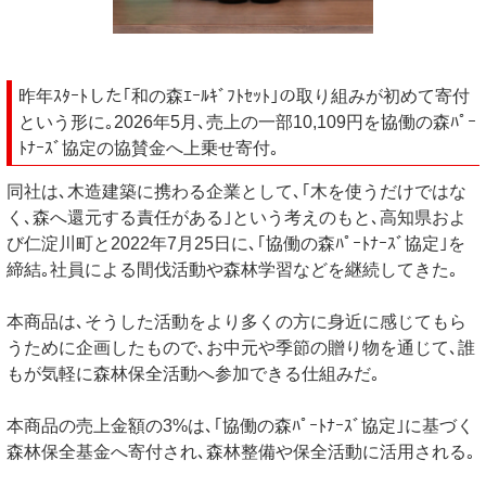
昨年ｽﾀｰﾄした｢和の森ｴｰﾙｷﾞﾌﾄｾｯﾄ｣の取り組みが初めて寄付
という形に｡2026年5月､売上の一部10,109円を協働の森ﾊﾟｰ
ﾄﾅｰｽﾞ協定の協賛金へ上乗せ寄付｡
同社は､木造建築に携わる企業として､｢木を使うだけではな
く､森へ還元する責任がある｣という考えのもと､高知県およ
び仁淀川町と2022年7月25日に､｢協働の森ﾊﾟｰﾄﾅｰｽﾞ協定｣を
締結｡社員による間伐活動や森林学習などを継続してきた｡
本商品は､そうした活動をより多くの方に身近に感じてもら
うために企画したもので､お中元や季節の贈り物を通じて､誰
もが気軽に森林保全活動へ参加できる仕組みだ｡
本商品の売上金額の3%は､｢協働の森ﾊﾟｰﾄﾅｰｽﾞ協定｣に基づく
森林保全基金へ寄付され､森林整備や保全活動に活用される｡