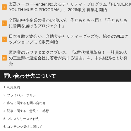
楽器メーカーFender®によるチャリティ・プログラム「FENDER®︎
7
YOUTH MUSIC PROGRAM」、2026年度 募集を開始
全国の中小企業の温かい想いが、子どもたちへ届く「子どもたち
8
に音楽を届けるプロジェクト」
日本介助犬協会が、介助犬チャリティーグッズを、協会のWEBグ
9
ッズショップにて販売開始
運送業のカワキタエクスプレス、『Z世代採用革命！ ―社員30人
の三重県の運送会社に若者が集まる理由』を、中央経済社より発
10
売
問い合わせ先について
1.
利用規約
2.
プライバシーポリシー
3.
広告に関するお問い合わせ
4.
記事に関するご意見・ご感想
5.
プレスリリース送付先
6.
コンテンツ提供に関して