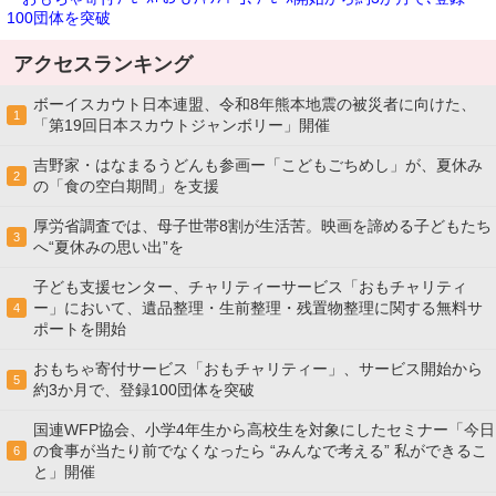
100団体を突破
アクセスランキング
ボーイスカウト日本連盟、令和8年熊本地震の被災者に向けた、
1
「第19回日本スカウトジャンボリー」開催
吉野家・はなまるうどんも参画ー「こどもごちめし」が、夏休み
2
の「食の空白期間」を支援
厚労省調査では、母子世帯8割が生活苦。映画を諦める子どもたち
3
へ“夏休みの思い出”を
子ども支援センター、チャリティーサービス「おもチャリティ
ー」において、遺品整理・生前整理・残置物整理に関する無料サ
4
ポートを開始
おもちゃ寄付サービス「おもチャリティー」、サービス開始から
5
約3か月で、登録100団体を突破
国連WFP協会、小学4年生から高校生を対象にしたセミナー「今日
の食事が当たり前でなくなったら “みんなで考える” 私ができるこ
6
と」開催