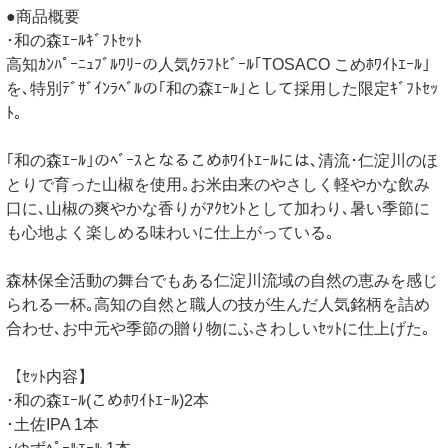
●商品概要
･和の森ｴｰﾙｷﾞﾌﾄｾｯﾄ
高知ｶﾝﾊﾟｰﾆｭﾌﾞﾙﾜﾘｰの人気ｸﾗﾌﾄﾋﾞｰﾙ｢TOSACO こめﾎﾜｲﾄｴｰﾙ｣
を､特別ﾃﾞｻﾞｲﾝﾗﾍﾞﾙの｢和の森ｴｰﾙ｣として採用した限定ｷﾞﾌﾄｾｯ
ﾄ｡
｢和の森ｴｰﾙ｣のﾍﾞｰｽとなるこめﾎﾜｲﾄｴｰﾙには､清流･仁淀川のほ
とりで育った山椒を使用｡お米由来のやさしく軽やかな飲み
口に､山椒の爽やかな香りがｱｸｾﾝﾄとして加わり､暑い季節に
も心地よく楽しめる味わいに仕上がっている｡
森林保全活動の舞台でもある仁淀川流域の自然の恵みを感じ
られる一杯｡高知の自然と職人の技が生んだ人気銘柄を詰め
合わせ､お中元や季節の贈り物にふさわしいｾｯﾄに仕上げた｡
【ｾｯﾄ内容】
･和の森ｴｰﾙ(こめﾎﾜｲﾄｴｰﾙ)2本
･土佐IPA 1本