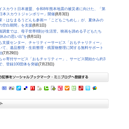
イスカウト日本連盟、令和8年熊本地震の被災者に向けた、「第
回日本スカウトジャンボリー」開催
(8月3日)
家・はなまるうどんも参画ー「こどもごちめし」が、夏休みの
の空白期間」を支援
(8月1日)
省調査では、母子世帯8割が生活苦。映画を諦める子どもたち
夏休みの思い出”を
(8月1日)
も支援センター、チャリティーサービス「おもチャリティー」
いて、遺品整理・生前整理・残置物整理に関する無料サポート
始
(7月29日)
ちゃ寄付サービス「おもチャリティー」、サービス開始から約3
で、登録100団体を突破
(7月23日)