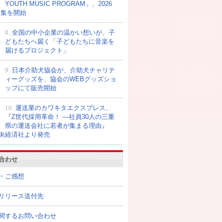
YOUTH MUSIC PROGRAM」、2026
募集を開始
8.
全国の中小企業の温かい想いが、子
どもたちへ届く「子どもたちに音楽を
届けるプロジェクト」
9.
日本介助犬協会が、介助犬チャリテ
ィーグッズを、協会のWEBグッズショ
ップにて販売開始
10.
運送業のカワキタエクスプレス、
『Z世代採用革命！ ―社員30人の三重
県の運送会社に若者が集まる理由』
央経済社より発売
合わせ
・ご感想
リリース送付先
関するお問い合わせ