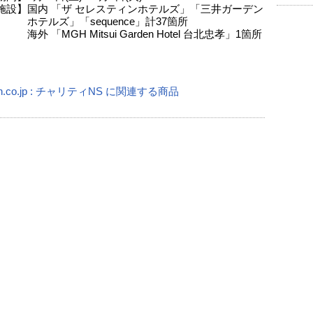
施設】国内 「ザ セレスティンホテルズ」「三井ガーデン
ズ」「sequence」計37箇所
MGH Mitsui Garden Hotel 台北忠孝」1箇所
n.co.jp : チャリティNS に関連する商品