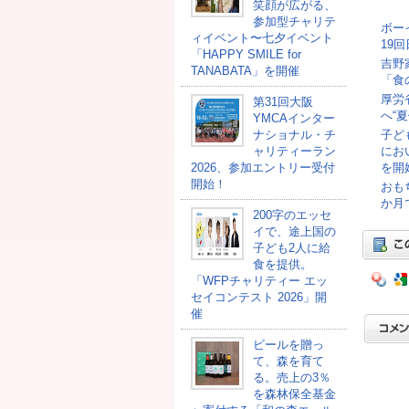
笑顔が広がる、
参加型チャリテ
ボー
ィイベント〜七夕イベント
19
「HAPPY SMILE for
吉野
TANABATA」を開催
「食
厚労
第31回大阪
へ“
YMCAインター
ナショナル・チ
子ど
ャリティーラン
にお
2026、参加エントリー受付
を開
開始！
おも
か月
200字のエッセ
イで、途上国の
子ども2人に給
食を提供。
「WFPチャリティー エッ
セイコンテスト 2026」開
催
ビールを贈っ
て、森を育て
る。売上の3％
を森林保全基金