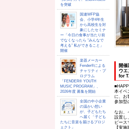
を突破
国連WFP協
会、小学4年生
から高校生を対
象にしたセミナ
ー「今日の食事が当たり前
でなくなったら “みんなで
考える” 私ができること」
開催
楽器メーカー
開催
Fender®による
ウエス
チャリティ・プ
for
ログラム
「FENDER®︎ YOUTH
■HAPP
MUSIC PROGRAM」、
本イベ
2026年度 募集を開始
に、お
全国の中小企業
参加型
の温かい想い
が、子どもたち
なお、
へ届く「子ども
設置し
たちに音楽を届けるプロジ
ピース
ェクト」
【実施期