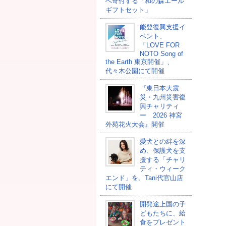
へ寄付する「和の森エール
ギフトセット」
能登復興支援イ
ベント、
「LOVE FOR
NOTO Song of
the Earth 東京開催」、
代々木公園にて開催
『東日本大震
災・九州災害復
興チャリティ
ー 2026 神宮
外苑花火大会』開催
愛犬との絆を深
め、保護犬を支
援する「チャリ
ティ・ウィーク
エンド」を、Tani代官山店
にて開催
開発途上国の⼦
どもたちに、給
⾷をプレゼント