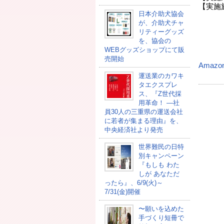
【実施
日本介助犬協会
ホテル
が、介助犬チャ
海外 「
リティーグッズ
を、協会の
WEBグッズショップにて販
売開始
Amazo
運送業のカワキ
タエクスプレ
ス、『Z世代採
用革命！ ―社
員30人の三重県の運送会社
に若者が集まる理由』を、
中央経済社より発売
世界難民の日特
別キャンペーン
『もしも わた
しが あなただ
ったら』、6/9(火)～
7/31(金)開催
〜願いを込めた
手づくり短冊で