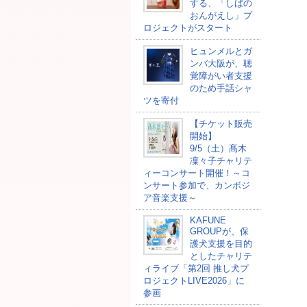
する、「しばの
おんがえし」プ
ロジェクトがスタート
ヒュンメルとガ
ンバ大阪が、聴
覚障がい者支援
のため手話シャ
ツを寄付
【チケット販売
開始】
9/5（土）髙木
凜々子チャリテ
ィーコンサート開催！～コ
ンサート参加で、カンボジ
ア音楽支援～
KAFUNE
GROUPが、保
護犬支援を目的
としたチャリテ
ィライブ「第2回 推し犬プ
ロジェクトLIVE2026」に
参画