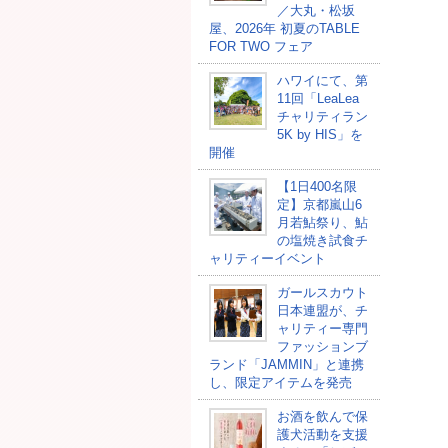
／大丸・松坂
屋、2026年 初夏のTABLE
FOR TWO フェア
ハワイにて、第
11回「LeaLea
チャリティラン
5K by HIS」を
開催
【1日400名限
定】京都嵐山6
月若鮎祭り、鮎
の塩焼き試食チ
ャリティーイベント
ガールスカウト
日本連盟が、チ
ャリティー専門
ファッションブ
ランド「JAMMIN」と連携
し、限定アイテムを発売
お酒を飲んで保
護犬活動を支援