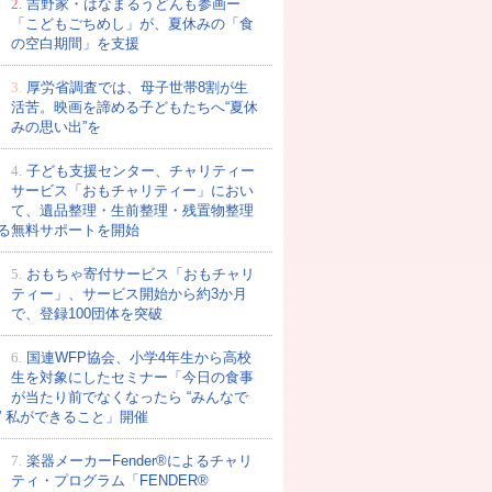
2.
吉野家・はなまるうどんも参画ー
「こどもごちめし」が、夏休みの「食
の空白期間」を支援
3.
厚労省調査では、母子世帯8割が生
活苦。映画を諦める子どもたちへ“夏休
みの思い出”を
4.
子ども支援センター、チャリティー
サービス「おもチャリティー」におい
て、遺品整理・生前整理・残置物整理
る無料サポートを開始
5.
おもちゃ寄付サービス「おもチャリ
ティー」、サービス開始から約3か月
で、登録100団体を突破
6.
国連WFP協会、小学4年生から高校
生を対象にしたセミナー「今日の食事
が当たり前でなくなったら “みんなで
” 私ができること」開催
7.
楽器メーカーFender®によるチャリ
ティ・プログラム「FENDER®︎