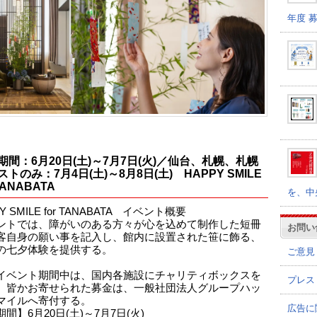
年度 
期間：6月20日(土)～7月7日(火)／仙台、札幌、札幌
トのみ：7月4日(土)～8月8日(土) HAPPY SMILE
 TANABATA
を、中
Y SMILE for TANABATA イベント概要
ントでは、障がいのある方々が心を込めて制作した短冊
お問い
客自身の願い事を記入し、館内に設置された笹に飾る、
の七夕体験を提供する。
ご意見
イベント期間中は、国内各施設にチャリティボックスを
プレス
、皆かお寄せられた募金は、一般社団法人グループハッ
マイルへ寄付する。
広告に
間】6月20日(土)～7月7日(火)