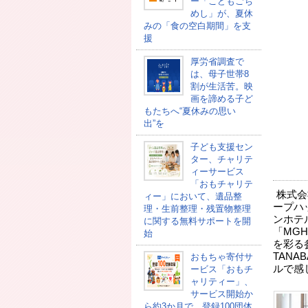
ー「こどもごち
めし」が、夏休
みの「食の空白期間」を支
援
厚労省調査で
は、母子世帯8
割が生活苦。映
画を諦める子ど
もたちへ“夏休みの思い
出”を
子ども支援セン
ター、チャリテ
ィーサービス
「おもチャリテ
株式会
ィー」において、遺品整
ープハ
理・生前整理・残置物整理
ンホテ
に関する無料サポートを開
「MGH 
始
を彩る参
TANA
おもちゃ寄付サ
ルで感
ービス「おもチ
ャリティー」、
サービス開始か
ら約3か月で、登録100団体