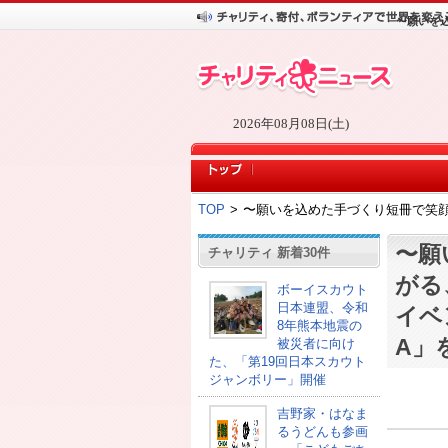
〜願いを込
2026年08月08日(土)
TOP
>
〜願いを込めた手づくり短冊で笑顔が広
〜願
チャリティ 新着30件
がる
ボーイスカウト
日本連盟、令和
イベン
8年熊本地震の
A」
被災者に向け
た、「第19回日本スカウト
ジャンボリー」開催
吉野家・はなま
るうどんも参画