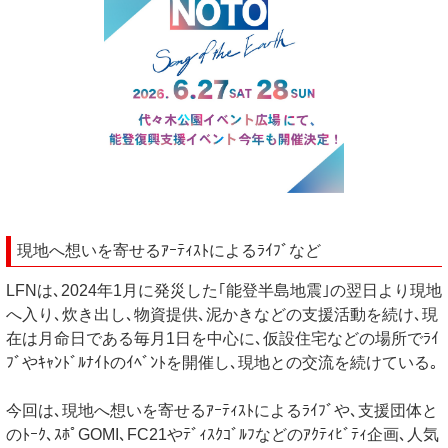
現地へ想いを寄せるｱｰﾃｨｽﾄによるﾗｲﾌﾞなど
LFNは､2024年1月に発災した｢能登半島地震｣の翌日より現地
へ入り､炊き出し､物資提供､泥かきなどの支援活動を続け､現
在は月命日である毎月1日を中心に､仮設住宅などの場所でﾗｲ
ﾌﾞやｷｬﾝﾄﾞﾙﾅｲﾄのｲﾍﾞﾝﾄを開催し､現地との交流を続けている｡
今回は､現地へ想いを寄せるｱｰﾃｨｽﾄによるﾗｲﾌﾞや､支援団体と
のﾄｰｸ､ｽﾎﾟGOMI､FC21やﾃﾞｨｽｸｺﾞﾙﾌなどのｱｸﾃｨﾋﾞﾃｨ企画､人気