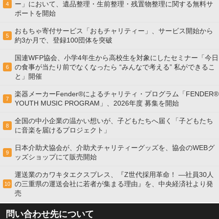
ー」において、遺品整理・生前整理・残置物整理に関する無料サ
4
ポートを開始
おもちゃ寄付サービス「おもチャリティー」、サービス開始から
5
約3か月で、登録100団体を突破
国連WFP協会、小学4年生から高校生を対象にしたセミナー「今日
の食事が当たり前でなくなったら “みんなで考える” 私ができるこ
6
と」開催
楽器メーカーFender®によるチャリティ・プログラム「FENDER®︎
7
YOUTH MUSIC PROGRAM」、2026年度 募集を開始
全国の中小企業の温かい想いが、子どもたちへ届く「子どもたち
8
に音楽を届けるプロジェクト」
日本介助犬協会が、介助犬チャリティーグッズを、協会のWEBグ
9
ッズショップにて販売開始
運送業のカワキタエクスプレス、『Z世代採用革命！ ―社員30人
の三重県の運送会社に若者が集まる理由』を、中央経済社より発
10
売
問い合わせ先について