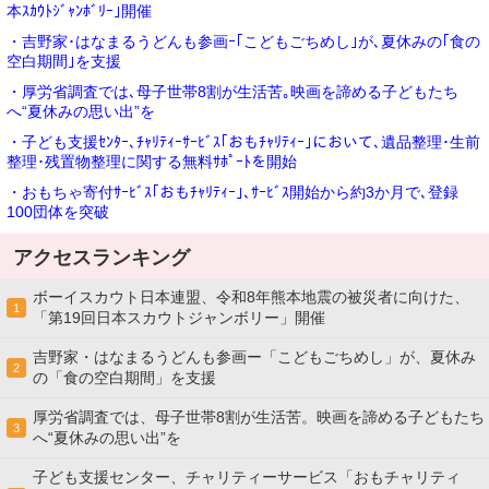
本ｽｶｳﾄｼﾞｬﾝﾎﾞﾘｰ｣開催
・吉野家･はなまるうどんも参画ｰ｢こどもごちめし｣が､夏休みの｢食の
空白期間｣を支援
・厚労省調査では､母子世帯8割が生活苦｡映画を諦める子どもたち
へ“夏休みの思い出”を
・子ども支援ｾﾝﾀｰ､ﾁｬﾘﾃｨｰｻｰﾋﾞｽ｢おもﾁｬﾘﾃｨｰ｣において､遺品整理･生前
整理･残置物整理に関する無料ｻﾎﾟｰﾄを開始
・おもちゃ寄付ｻｰﾋﾞｽ｢おもﾁｬﾘﾃｨｰ｣､ｻｰﾋﾞｽ開始から約3か月で､登録
100団体を突破
アクセスランキング
ボーイスカウト日本連盟、令和8年熊本地震の被災者に向けた、
1
「第19回日本スカウトジャンボリー」開催
吉野家・はなまるうどんも参画ー「こどもごちめし」が、夏休み
2
の「食の空白期間」を支援
厚労省調査では、母子世帯8割が生活苦。映画を諦める子どもたち
3
へ“夏休みの思い出”を
子ども支援センター、チャリティーサービス「おもチャリティ