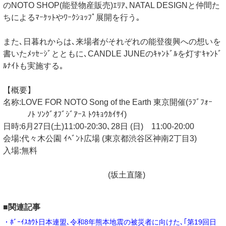
のNOTO SHOP(能登物産販売)ｴﾘｱ､NATAL DESIGNと仲間た
ちによるﾏｰｹｯﾄやﾜｰｸｼｮｯﾌﾟ展開を行う｡
また､日暮れからは､来場者がそれぞれの能登復興への想いを
書いたﾒｯｾｰｼﾞとともに､CANDLE JUNEのｷｬﾝﾄﾞﾙを灯すｷｬﾝﾄﾞ
ﾙﾅｲﾄも実施する｡
【概要】
名称:LOVE FOR NOTO Song of the Earth 東京開催(ﾗﾌﾞﾌｫｰ
ﾉﾄ ｿﾝｸﾞｵﾌﾞｼﾞｱｰｽ ﾄｳｷｮｳｶｲｻｲ)
日時:6月27日(土)11:00-20:30､28日 (日) 11:00-20:00
会場:代々木公園 ｲﾍﾞﾝﾄ広場 (東京都渋谷区神南2丁目3)
入場:無料
(坂土直隆)
■関連記事
・ﾎﾞｰｲｽｶｳﾄ日本連盟､令和8年熊本地震の被災者に向けた､｢第19回日