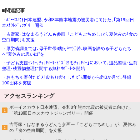
■関連記事
・ﾎﾞｰｲｽｶｳﾄ日本連盟､令和8年熊本地震の被災者に向けた､｢第19回日
本ｽｶｳﾄｼﾞｬﾝﾎﾞﾘｰ｣開催
・吉野家･はなまるうどんも参画ｰ｢こどもごちめし｣が､夏休みの｢食の
空白期間｣を支援
・厚労省調査では､母子世帯8割が生活苦｡映画を諦める子どもたち
へ“夏休みの思い出”を
・子ども支援ｾﾝﾀｰ､ﾁｬﾘﾃｨｰｻｰﾋﾞｽ｢おもﾁｬﾘﾃｨｰ｣において､遺品整理･生前
整理･残置物整理に関する無料ｻﾎﾟｰﾄを開始
・おもちゃ寄付ｻｰﾋﾞｽ｢おもﾁｬﾘﾃｨｰ｣､ｻｰﾋﾞｽ開始から約3か月で､登録
100団体を突破
アクセスランキング
ボーイスカウト日本連盟、令和8年熊本地震の被災者に向けた、
1
「第19回日本スカウトジャンボリー」開催
吉野家・はなまるうどんも参画ー「こどもごちめし」が、夏休み
2
の「食の空白期間」を支援