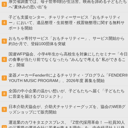
厚労省調査では、母子世帯8割が生活苦。映画を諦める子どもたち
3
へ“夏休みの思い出”を
子ども支援センター、チャリティーサービス「おもチャリティ
ー」において、遺品整理・生前整理・残置物整理に関する無料サ
4
ポートを開始
おもちゃ寄付サービス「おもチャリティー」、サービス開始から
5
約3か月で、登録100団体を突破
国連WFP協会、小学4年生から高校生を対象にしたセミナー「今日
の食事が当たり前でなくなったら “みんなで考える” 私ができるこ
6
と」開催
楽器メーカーFender®によるチャリティ・プログラム「FENDER®︎
7
YOUTH MUSIC PROGRAM」、2026年度 募集を開始
全国の中小企業の温かい想いが、子どもたちへ届く「子どもたち
8
に音楽を届けるプロジェクト」
日本介助犬協会が、介助犬チャリティーグッズを、協会のWEBグ
9
ッズショップにて販売開始
運送業のカワキタエクスプレス、『Z世代採用革命！ ―社員30人
の三重県の運送会社に若者が集まる理由』を、中央経済社より発
10