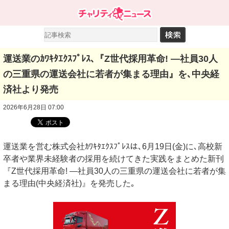
運送業のｶﾜｷﾀｴｸｽﾌﾟﾚｽ､『Z世代採用革命! ―社員30人
の三重県の運送会社に若者が集まる理由』を､中央経
済社より発売
2026年6月28日 07:00
運送業を営む株式会社ｶﾜｷﾀｴｸｽﾌﾟﾚｽは､6⽉19⽇(⾦)に､高校新
卒者や業界未経験者の採用を続けてきた実践をまとめた新刊
『Z世代採用革命! ―社員30人の三重県の運送会社に若者が集
まる理由(中央経済社)』を発売した｡