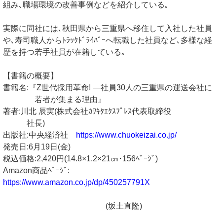
組み､職場環境の改善事例などを紹介している｡
実際に同社には､秋田県から三重県へ移住して入社した社員
や､寿司職人からﾄﾗｯｸﾄﾞﾗｲﾊﾞｰへ転職した社員など､多様な経
歴を持つ若手社員が在籍している｡
【書籍の概要】
書籍名:『Z世代採用革命! ―社員30人の三重県の運送会社に
若者が集まる理由』
著者:川北 ⾠実(株式会社ｶﾜｷﾀｴｸｽﾌﾟﾚｽ代表取締役
社長)
出版社:中央経済社
https://www.chuokeizai.co.jp/
発売⽇:6⽉19⽇(⾦)
税込価格:2,420円(14.8×1.2×21㎝･156ﾍﾟｰｼﾞ)
Amazon商品ﾍﾟｰｼﾞ:
https://www.amazon.co.jp/dp/450257791X
(坂土直隆)