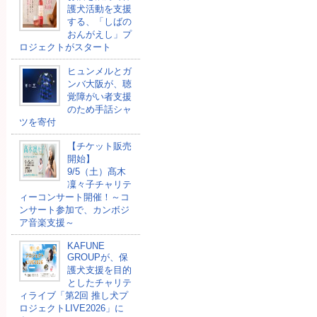
護犬活動を支援
する、「しばの
おんがえし」プ
ロジェクトがスタート
ヒュンメルとガ
ンバ大阪が、聴
覚障がい者支援
のため手話シャ
ツを寄付
【チケット販売
開始】
9/5（土）髙木
凜々子チャリテ
ィーコンサート開催！～コ
ンサート参加で、カンボジ
ア音楽支援～
KAFUNE
GROUPが、保
護犬支援を目的
としたチャリテ
ィライブ「第2回 推し犬プ
ロジェクトLIVE2026」に