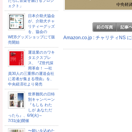
たちに音楽を届けるプロジ
ェクト」
日本介助犬協会
が、介助犬チャ
リティーグッズ
を、協会の
Amazon.co.jp : チャリティN
WEBグッズショップにて販
売開始
運送業のカワキ
タエクスプレ
ス、『Z世代採
用革命！ ―社
員30人の三重県の運送会社
に若者が集まる理由』を、
中央経済社より発売
世界難民の日特
別キャンペーン
『もしも わた
しが あなただ
ったら』、6/9(火)～
7/31(金)開催
〜願いを込めた