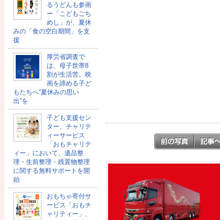
るうどんも参画
ー「こどもごち
めし」が、夏休
みの「食の空白期間」を支
援
厚労省調査で
は、母子世帯8
割が生活苦。映
画を諦める子ど
もたちへ“夏休みの思い
出”を
子ども支援セン
ター、チャリテ
ィーサービス
「おもチャリテ
ィー」において、遺品整
理・生前整理・残置物整理
に関する無料サポートを開
始
おもちゃ寄付サ
ービス「おもチ
ャリティー」、