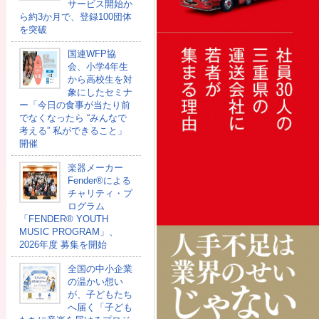
サービス開始か
ら約3か月で、登録100団体
を突破
国連WFP協
会、小学4年生
から高校生を対
象にしたセミナ
ー「今日の食事が当たり前
でなくなったら “みんなで
考える” 私ができること」
開催
楽器メーカー
Fender®による
チャリティ・プ
ログラム
「FENDER®︎ YOUTH
MUSIC PROGRAM」、
2026年度 募集を開始
全国の中小企業
の温かい想い
が、子どもたち
へ届く「子ども