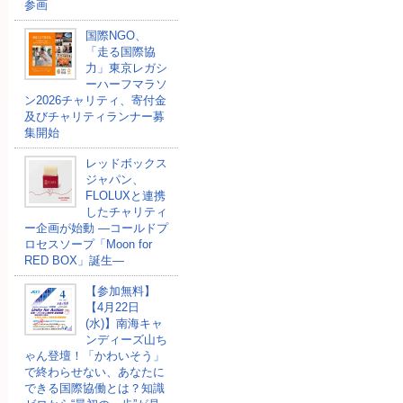
参画
国際NGO、
「走る国際協
力」東京レガシ
ーハーフマラソ
ン2026チャリティ、寄付金
及びチャリティランナー募
集開始
レッドボックス
ジャパン、
FLOLUXと連携
したチャリティ
ー企画が始動 ―コールドプ
ロセスソープ「Moon for
RED BOX」誕生―
【参加無料】
【4月22日
(水)】南海キャ
ンディーズ山ち
ゃん登壇！「かわいそう」
で終わらせない、あなたに
できる国際協働とは？知識