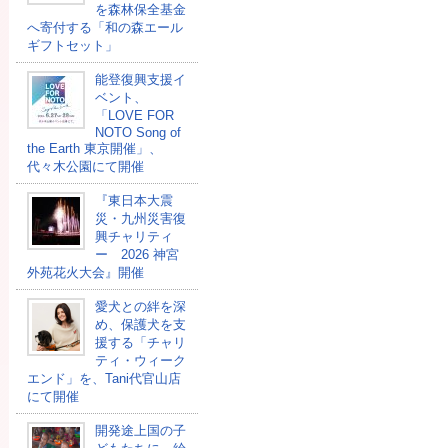
を森林保全基金
へ寄付する「和の森エール
ギフトセット」
能登復興支援イ
ベント、
「LOVE FOR
NOTO Song of
the Earth 東京開催」、
代々木公園にて開催
『東日本大震
災・九州災害復
興チャリティ
ー 2026 神宮
外苑花火大会』開催
愛犬との絆を深
め、保護犬を支
援する「チャリ
ティ・ウィーク
エンド」を、Tani代官山店
にて開催
開発途上国の⼦