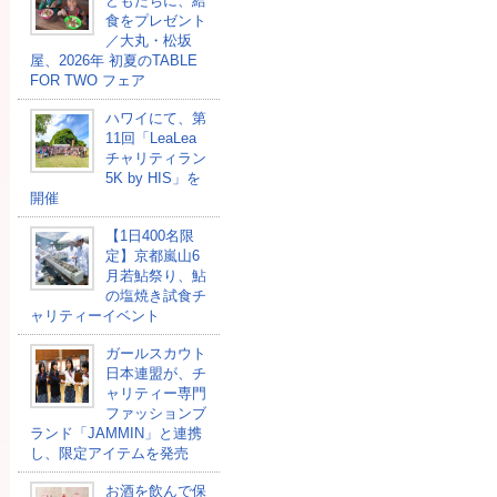
どもたちに、給
⾷をプレゼント
／大丸・松坂
屋、2026年 初夏のTABLE
FOR TWO フェア
ハワイにて、第
11回「LeaLea
チャリティラン
5K by HIS」を
開催
【1日400名限
定】京都嵐山6
月若鮎祭り、鮎
の塩焼き試食チ
ャリティーイベント
ガールスカウト
日本連盟が、チ
ャリティー専門
ファッションブ
ランド「JAMMIN」と連携
し、限定アイテムを発売
お酒を飲んで保