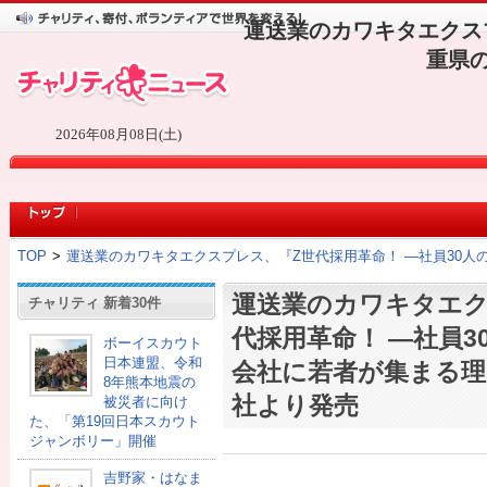
運送業のカワキタエクス
重県
2026年08月08日(土)
TOP
>
運送業のカワキタエクスプレス、『Z世代採用革命！ ―社員30
運送業のカワキタエク
チャリティ 新着30件
代採用革命！ ―社員3
ボーイスカウト
日本連盟、令和
会社に若者が集まる理
8年熊本地震の
社より発売
被災者に向け
た、「第19回日本スカウト
ジャンボリー」開催
吉野家・はなま