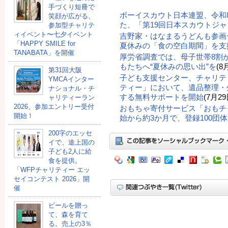
手づくり短冊で
ボーイスカウト日本連盟、令和
笑顔が広がる、
た、「第19回日本スカウトジ
参加型チャリテ
ィイベント〜七夕イベント
吉野家・はなまるうどんも参画
「HAPPY SMILE for
夏休みの「食の空白期間」を支
TANABATA」を開催
厚労省調査では、母子世帯8割
もたちへ“夏休みの思い出”を
(8
第31回大阪
子ども支援センター、チャリテ
YMCAインター
ティー」において、遺品整理・
ナショナル・チ
する無料サポートを開始
(7月29
ャリティーラン
2026、参加エントリー受付
おもちゃ寄付サービス「おもチ
開始！
始から約3か月で、登録100団
200字のエッセ
イで、途上国の
子ども2人に給
食を提供。
「WFPチャリティー エッ
セイコンテスト 2026」開
催
ビールを贈っ
て、森を育て
る。売上の3％