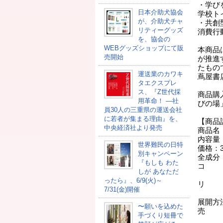
・学び
日本介助犬協会
学校ト
が、介助犬チャ
・共創
リティーグッズ
消費行
を、協会の
WEBグッズショップにて販
本商品
売開始
が推進
たもの
運送業のカワキ
蔦屋書
タエクスプレ
ス、『Z世代採
商品購
用革命！ ―社
びの場
員30人の三重県の運送会社
に若者が集まる理由』を、
【商品
中央経済社より発売
商品名：On
内容量：
世界難民の日特
価格：3
別キャンペーン
全成分
『もしも わた
コ
しが あなただ
メヌ
ったら』、6/9(火)～
リ
7/31(金)開催
葉
展開方
〜願いを込めた
売
手づくり短冊で
ス