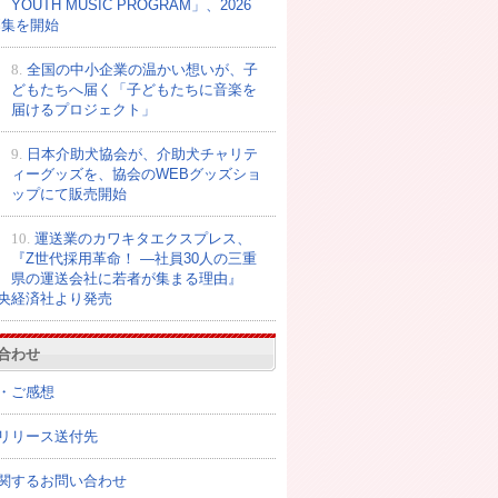
YOUTH MUSIC PROGRAM」、2026
募集を開始
8.
全国の中小企業の温かい想いが、子
どもたちへ届く「子どもたちに音楽を
届けるプロジェクト」
9.
日本介助犬協会が、介助犬チャリテ
ィーグッズを、協会のWEBグッズショ
ップにて販売開始
10.
運送業のカワキタエクスプレス、
『Z世代採用革命！ ―社員30人の三重
県の運送会社に若者が集まる理由』
央経済社より発売
合わせ
・ご感想
リリース送付先
関するお問い合わせ