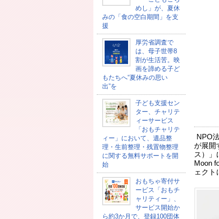
めし」が、夏休
みの「食の空白期間」を支
援
厚労省調査で
は、母子世帯8
割が生活苦。映
画を諦める子ど
もたちへ“夏休みの思い
出”を
子ども支援セン
ター、チャリテ
ィーサービス
「おもチャリテ
NPO
ィー」において、遺品整
が展開
理・生前整理・残置物整理
ス）」に
に関する無料サポートを開
Moon 
始
ェクト
おもちゃ寄付サ
ービス「おもチ
ャリティー」、
サービス開始か
ら約3か月で、登録100団体