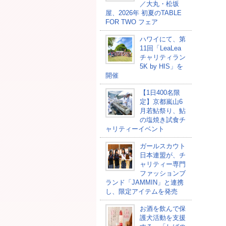
／大丸・松坂
屋、2026年 初夏のTABLE
FOR TWO フェア
ハワイにて、第
11回「LeaLea
チャリティラン
5K by HIS」を
開催
【1日400名限
定】京都嵐山6
月若鮎祭り、鮎
の塩焼き試食チ
ャリティーイベント
ガールスカウト
日本連盟が、チ
ャリティー専門
ファッションブ
ランド「JAMMIN」と連携
し、限定アイテムを発売
お酒を飲んで保
護犬活動を支援