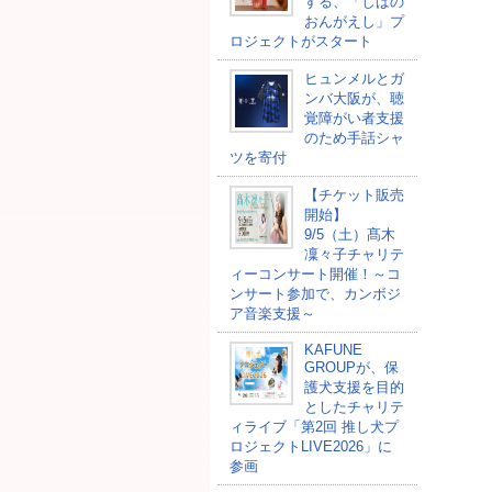
する、「しばの
おんがえし」プ
ロジェクトがスタート
ヒュンメルとガ
ンバ大阪が、聴
覚障がい者支援
のため手話シャ
ツを寄付
【チケット販売
開始】
9/5（土）髙木
凜々子チャリテ
ィーコンサート開催！～コ
ンサート参加で、カンボジ
ア音楽支援～
KAFUNE
GROUPが、保
護犬支援を目的
としたチャリテ
ィライブ「第2回 推し犬プ
ロジェクトLIVE2026」に
参画