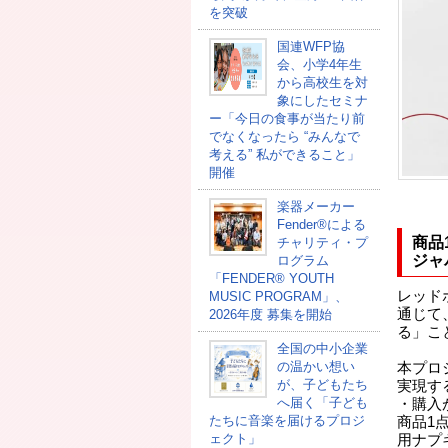
を突破
国連WFP協
会、小学4年生
から高校生を対
象にしたセミナ
ー「今日の食事が当たり前
でなくなったら “みんなで
考える” 私ができること」
開催
楽器メーカー
Fender®による
商品
チャリティ・プ
ジャ
ログラム
「FENDER®︎ YOUTH
レッド
MUSIC PROGRAM」、
通じて
2026年度 募集を開始
る」こ
全国の中小企業
の温かい想い
本プロ
が、子どもたち
実現す
へ届く「子ども
・購入
たちに音楽を届けるプロジ
商品1
ェクト」
用ナプ