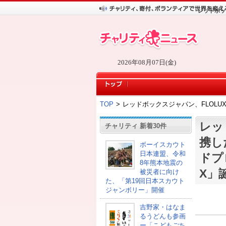
レッドボッ
2026年08月07日(金)
TOP
>
レッドボックスジャパン、FLOLUX
レッ
チャリティ 新着30件
携し
ボーイスカウト
日本連盟、令和
ドプロ
8年熊本地震の
X」
被災者に向け
た、「第19回日本スカウト
ジャンボリー」開催
吉野家・はなま
るうどんも参画
ー「こどもごち