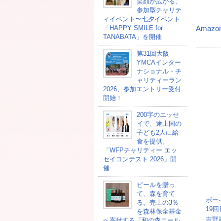
笑顔が広がる、
参加型チャリテ
ィイベント〜七夕イベント
「HAPPY SMILE for
Amazo
TANABATA」を開催
第31回大阪
YMCAインター
ナショナル・チ
ャリティーラン
2026、参加エントリー受付
開始！
200字のエッセ
イで、途上国の
子ども2人に給
食を提供。
「WFPチャリティー エッ
セイコンテスト 2026」開
催
ビールを贈っ
て、森を育て
ボー
る。売上の3％
19
を森林保全基金
吉野
へ寄付する「和の森エール