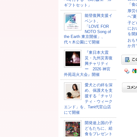
「食
ギフトセット」
厚労
能登復興支援イ
へ“
ベント、
子ど
「LOVE FOR
にお
NOTO Song of
を開
the Earth 東京開催」、
おも
代々木公園にて開催
か月
『東日本大震
災・九州災害復
興チャリティ
ー 2026 神宮
外苑花火大会』開催
愛犬との絆を深
め、保護犬を支
援する「チャリ
ティ・ウィーク
エンド」を、Tani代官山店
にて開催
開発途上国の⼦
どもたちに、給
⾷をプレゼント