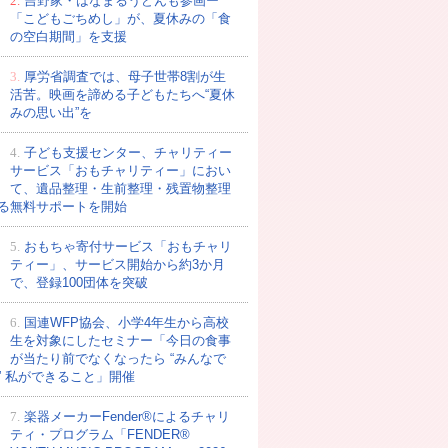
2.
吉野家・はなまるうどんも参画ー
「こどもごちめし」が、夏休みの「食
の空白期間」を支援
3.
厚労省調査では、母子世帯8割が生
活苦。映画を諦める子どもたちへ“夏休
みの思い出”を
4.
子ども支援センター、チャリティー
サービス「おもチャリティー」におい
て、遺品整理・生前整理・残置物整理
る無料サポートを開始
5.
おもちゃ寄付サービス「おもチャリ
ティー」、サービス開始から約3か月
で、登録100団体を突破
6.
国連WFP協会、小学4年生から高校
生を対象にしたセミナー「今日の食事
が当たり前でなくなったら “みんなで
” 私ができること」開催
7.
楽器メーカーFender®によるチャリ
ティ・プログラム「FENDER®︎