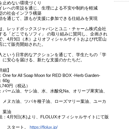
を止めない環境づくり
イレへの常設を通じ、生理による不安や制約を軽減
型の社会インフラ構築
動を通じて、誰もが支援に参加できる仕組みを実現
は、レッドボックスジャパンとユニ・チャーム株式会社
する「どこでもソフィ」 の取り組みに賛同し、企画され
で、4月9日（木）よりオフィシャルサイトおよび代官山
店にて販売開始された。
入という日常的なアクションを通じて、学生たちの「学
」に安心を届ける、新たな支援のかたちだ。
詳細】
e for All Soap Moon for RED BOX -Herb Garden-
60g
,740円（税込）
：パーム油、ヤシ油、水、水酸化Na、オリーブ果実油、
カ油、ツバキ種子油、ローズマリー葉油、ユーカ
油
法：4月9日(木)より、FLOLUXオフィシャルサイトにて販
タート。
https://flolux.jp/