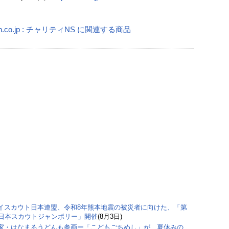
n.co.jp : チャリティNS に関連する商品
イスカウト日本連盟、令和8年熊本地震の被災者に向けた、「第
回日本スカウトジャンボリー」開催
(8月3日)
家・はなまるうどんも参画ー「こどもごちめし」が、夏休みの