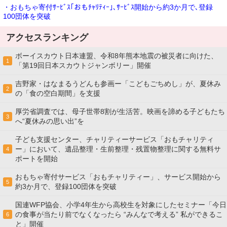
・おもちゃ寄付ｻｰﾋﾞｽ｢おもﾁｬﾘﾃｨｰ｣､ｻｰﾋﾞｽ開始から約3か月で､登録
100団体を突破
アクセスランキング
ボーイスカウト日本連盟、令和8年熊本地震の被災者に向けた、
1
「第19回日本スカウトジャンボリー」開催
吉野家・はなまるうどんも参画ー「こどもごちめし」が、夏休み
2
の「食の空白期間」を支援
厚労省調査では、母子世帯8割が生活苦。映画を諦める子どもたち
3
へ“夏休みの思い出”を
子ども支援センター、チャリティーサービス「おもチャリティ
ー」において、遺品整理・生前整理・残置物整理に関する無料サ
4
ポートを開始
おもちゃ寄付サービス「おもチャリティー」、サービス開始から
5
約3か月で、登録100団体を突破
国連WFP協会、小学4年生から高校生を対象にしたセミナー「今日
の食事が当たり前でなくなったら “みんなで考える” 私ができるこ
6
と」開催