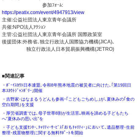
参加ﾌｫｰﾑ:
https://peatix.com/event/4947913/view
主催:公益社団法人東京青年会議所
共催:NPO法人ｱｸｼｮﾝ
主管:公益社団法人東京青年会議所 国際政策室
後援団体:外務省､独立行政法人国際協力機構(JICA)､
独立行政法人日本貿易振興機構(JETRO)
■関連記事
・ﾎﾞｰｲｽｶｳﾄ日本連盟､令和8年熊本地震の被災者に向けた､｢第19回日
本ｽｶｳﾄｼﾞｬﾝﾎﾞﾘｰ｣開催
・吉野家･はなまるうどんも参画ｰ｢こどもごちめし｣が､夏休みの｢食の
空白期間｣を支援
・厚労省調査では､母子世帯8割が生活苦｡映画を諦める子どもたち
へ“夏休みの思い出”を
・子ども支援ｾﾝﾀｰ､ﾁｬﾘﾃｨｰｻｰﾋﾞｽ｢おもﾁｬﾘﾃｨｰ｣において､遺品整理･生前
整理･残置物整理に関する無料ｻﾎﾟｰﾄを開始