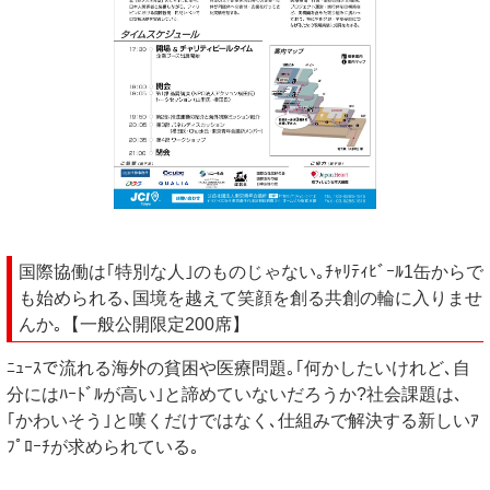
国際協働は｢特別な人｣のものじゃない｡ﾁｬﾘﾃｨﾋﾞｰﾙ1缶からで
も始められる､国境を越えて笑顔を創る共創の輪に入りませ
んか｡【一般公開限定200席】
ﾆｭｰｽで流れる海外の貧困や医療問題｡｢何かしたいけれど､自
分にはﾊｰﾄﾞﾙが高い｣と諦めていないだろうか?社会課題は､
｢かわいそう｣と嘆くだけではなく､仕組みで解決する新しいｱ
ﾌﾟﾛｰﾁが求められている｡