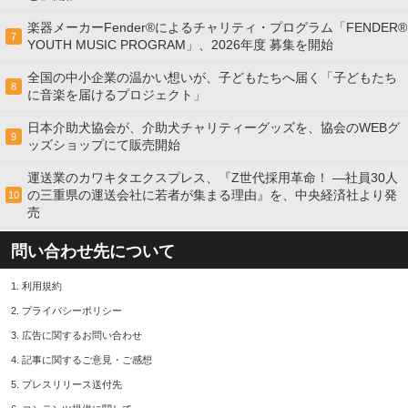
楽器メーカーFender®によるチャリティ・プログラム「FENDER®︎
7
YOUTH MUSIC PROGRAM」、2026年度 募集を開始
全国の中小企業の温かい想いが、子どもたちへ届く「子どもたち
8
に音楽を届けるプロジェクト」
日本介助犬協会が、介助犬チャリティーグッズを、協会のWEBグ
9
ッズショップにて販売開始
運送業のカワキタエクスプレス、『Z世代採用革命！ ―社員30人
の三重県の運送会社に若者が集まる理由』を、中央経済社より発
10
売
問い合わせ先について
1.
利用規約
2.
プライバシーポリシー
3.
広告に関するお問い合わせ
4.
記事に関するご意見・ご感想
5.
プレスリリース送付先