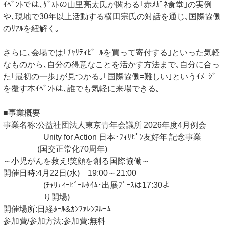
ｲﾍﾞﾝﾄでは､ｹﾞｽﾄの山里亮太氏が関わる｢赤ﾒｶﾞﾈ食堂｣の実例
や､現地で30年以上活動する横田宗氏の対話を通じ､国際協働
のﾘｱﾙを紐解く｡
さらに､会場では｢ﾁｬﾘﾃｨﾋﾞｰﾙを買って寄付する｣といった気軽
なものから､自分の得意なことを活かす方法まで､自分に合っ
た｢最初の一歩｣が見つかる｡｢国際協働=難しい｣というｲﾒｰｼﾞ
を覆す本ｲﾍﾞﾝﾄは､誰でも気軽に来場できる｡
■事業概要
事業名称:公益社団法人東京青年会議所 2026年度4月例会
Unity for Action 日本･ﾌｨﾘﾋﾟﾝ友好年 記念事業
(国交正常化70周年)
～小児がんを救え!笑顔を創る国際協働～
開催日時:4月22日(水) 19:00～21:00
(ﾁｬﾘﾃｨｰﾋﾞｰﾙﾀｲﾑ･出展ﾌﾞｰｽは17:30よ
り開場)
開催場所:日経ﾎｰﾙ&ｶﾝﾌｧﾚﾝｽﾙｰﾑ
参加費/参加方法:参加費:無料