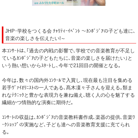
JHP･学校をつくる会 ﾁｬﾘﾃｨｰｲﾍﾞﾝﾄ ～ｶﾝﾎﾞｼﾞｱの子ども達に､
音楽の楽しさを伝えたい!～
本ｺﾝｻｰﾄは､｢過去の内戦の影響で､学校での音楽教育が不足し
ているｶﾝﾎﾞｼﾞｱの子どもたちに､音楽の楽しさを届けたい｣と
いう熱い想いからｽﾀｰﾄし､今年で21回目の開催となる｡
今年は､数々の国内外ｺﾝｸｰﾙで入賞し､現在最も注目を集める
若手ｳﾞｧｲｵﾘﾆｽﾄの一人である､髙木凜々子さんを迎える｡類ま
れなﾃｸﾆｯｸと豊かな表現力を兼ね備え､聴く人の心を魅了する
繊細かつ情熱的な演奏に期待だ｡
ｺﾝｻｰﾄの収益は､ｶﾝﾎﾞｼﾞｱの音楽教科書作成､楽器の提供､音楽ﾜ
ｰｸｼｮｯﾌﾟの実施など､子ども達への音楽教育支援に充てられ
る｡