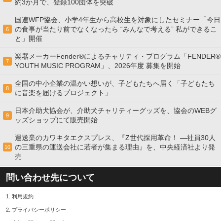
約3か月で、登録100団体を突破
国連WFP協会、小学4年生から高校生を対象にしたセミナー「今日
の食事が当たり前でなくなったら “みんなで考える” 私ができるこ
6
と」開催
楽器メーカーFender®によるチャリティ・プログラム「FENDER®︎
7
YOUTH MUSIC PROGRAM」、2026年度 募集を開始
全国の中小企業の温かい想いが、子どもたちへ届く「子どもたち
8
に音楽を届けるプロジェクト」
日本介助犬協会が、介助犬チャリティーグッズを、協会のWEBグ
9
ッズショップにて販売開始
運送業のカワキタエクスプレス、『Z世代採用革命！ ―社員30人
の三重県の運送会社に若者が集まる理由』を、中央経済社より発
10
売
問い合わせ先について
1.
利用規約
2.
プライバシーポリシー