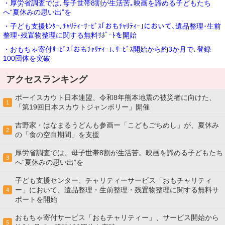
・厚労省調査では､母子世帯8割が生活苦｡映画を諦める子どもたち
へ“夏休みの思い出”を
・子ども支援ｾﾝﾀｰ､ﾁｬﾘﾃｨｰｻｰﾋﾞｽ｢おもﾁｬﾘﾃｨｰ｣において､遺品整理･生前
整理･残置物整理に関する無料ｻﾎﾟｰﾄを開始
・おもちゃ寄付ｻｰﾋﾞｽ｢おもﾁｬﾘﾃｨｰ｣､ｻｰﾋﾞｽ開始から約3か月で､登録
100団体を突破
アクセスランキング
ボーイスカウト日本連盟、令和8年熊本地震の被災者に向けた、
1
「第19回日本スカウトジャンボリー」開催
吉野家・はなまるうどんも参画ー「こどもごちめし」が、夏休み
2
の「食の空白期間」を支援
厚労省調査では、母子世帯8割が生活苦。映画を諦める子どもたち
3
へ“夏休みの思い出”を
子ども支援センター、チャリティーサービス「おもチャリティ
ー」において、遺品整理・生前整理・残置物整理に関する無料サ
4
ポートを開始
おもちゃ寄付サービス「おもチャリティー」、サービス開始から
5