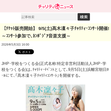
【ﾁｹｯﾄ販売開始】 9/5(土)髙木凜々子ﾁｬﾘﾃｨｰｺﾝｻｰﾄ開催!
～ｺﾝｻｰﾄ参加で､ｶﾝﾎﾞｼﾞｱ音楽支援～
2026年5月3日 16:00
JHP･学校をつくる会(正式名称:特定非営利活動法人JHP･学
校をつくる会)は､ﾁｬﾘﾃｨｰｲﾍﾞﾝﾄとして､9月5日(土)浜離宮朝日ﾎ
ｰﾙにて､｢髙木凜々子ﾁｬﾘﾃｨｺﾝｻｰﾄ｣を開催する｡