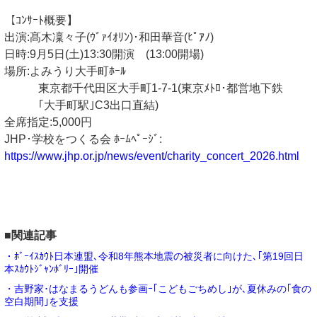
【ｺﾝｻｰﾄ概要】
出演:髙木凜々子(ｳﾞｧｲｵﾘﾝ)･和田華音(ﾋﾟｱﾉ)
日時:9月5日(土)13:30開演 (13:00開場)
場所:よみうり大手町ﾎｰﾙ
東京都千代田区大手町1-7-1(東京ﾒﾄﾛ･都営地下鉄
｢大手町駅｣C3出口直結)
全席指定:5,000円
JHP･学校をつくる会 ﾎｰﾑﾍﾟｰｼﾞ:
https://www.jhp.or.jp/news/event/charity_concert_2026.html
■関連記事
・ﾎﾞｰｲｽｶｳﾄ日本連盟､令和8年熊本地震の被災者に向けた､｢第19回日
本ｽｶｳﾄｼﾞｬﾝﾎﾞﾘｰ｣開催
・吉野家･はなまるうどんも参画ｰ｢こどもごちめし｣が､夏休みの｢食の
空白期間｣を支援