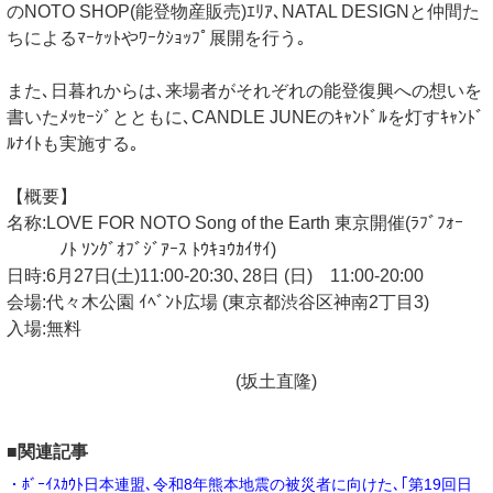
のNOTO SHOP(能登物産販売)ｴﾘｱ､NATAL DESIGNと仲間た
ちによるﾏｰｹｯﾄやﾜｰｸｼｮｯﾌﾟ展開を行う｡
また､日暮れからは､来場者がそれぞれの能登復興への想いを
書いたﾒｯｾｰｼﾞとともに､CANDLE JUNEのｷｬﾝﾄﾞﾙを灯すｷｬﾝﾄﾞ
ﾙﾅｲﾄも実施する｡
【概要】
名称:LOVE FOR NOTO Song of the Earth 東京開催(ﾗﾌﾞﾌｫｰ
ﾉﾄ ｿﾝｸﾞｵﾌﾞｼﾞｱｰｽ ﾄｳｷｮｳｶｲｻｲ)
日時:6月27日(土)11:00-20:30､28日 (日) 11:00-20:00
会場:代々木公園 ｲﾍﾞﾝﾄ広場 (東京都渋谷区神南2丁目3)
入場:無料
(坂土直隆)
■関連記事
・ﾎﾞｰｲｽｶｳﾄ日本連盟､令和8年熊本地震の被災者に向けた､｢第19回日