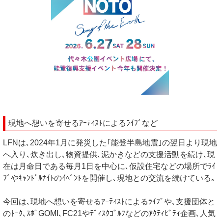
現地へ想いを寄せるｱｰﾃｨｽﾄによるﾗｲﾌﾞなど
LFNは､2024年1月に発災した｢能登半島地震｣の翌日より現地
へ入り､炊き出し､物資提供､泥かきなどの支援活動を続け､現
在は月命日である毎月1日を中心に､仮設住宅などの場所でﾗｲ
ﾌﾞやｷｬﾝﾄﾞﾙﾅｲﾄのｲﾍﾞﾝﾄを開催し､現地との交流を続けている｡
今回は､現地へ想いを寄せるｱｰﾃｨｽﾄによるﾗｲﾌﾞや､支援団体と
のﾄｰｸ､ｽﾎﾟGOMI､FC21やﾃﾞｨｽｸｺﾞﾙﾌなどのｱｸﾃｨﾋﾞﾃｨ企画､人気