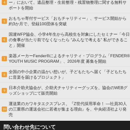
ー」において、遺品整理・生前整理・残置物整理に関する無料サ
4
ポートを開始
おもちゃ寄付サービス「おもチャリティー」、サービス開始から
5
約3か月で、登録100団体を突破
国連WFP協会、小学4年生から高校生を対象にしたセミナー「今日
の食事が当たり前でなくなったら “みんなで考える” 私ができるこ
6
と」開催
楽器メーカーFender®によるチャリティ・プログラム「FENDER®︎
7
YOUTH MUSIC PROGRAM」、2026年度 募集を開始
全国の中小企業の温かい想いが、子どもたちへ届く「子どもたち
8
に音楽を届けるプロジェクト」
日本介助犬協会が、介助犬チャリティーグッズを、協会のWEBグ
9
ッズショップにて販売開始
運送業のカワキタエクスプレス、『Z世代採用革命！ ―社員30人
の三重県の運送会社に若者が集まる理由』を、中央経済社より発
10
売
問い合わせ先について