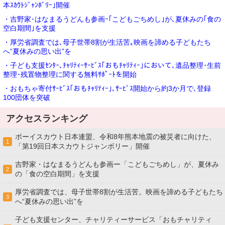
本ｽｶｳﾄｼﾞｬﾝﾎﾞﾘｰ｣開催
・吉野家･はなまるうどんも参画ｰ｢こどもごちめし｣が､夏休みの｢食の
空白期間｣を支援
・厚労省調査では､母子世帯8割が生活苦｡映画を諦める子どもたち
へ“夏休みの思い出”を
・子ども支援ｾﾝﾀｰ､ﾁｬﾘﾃｨｰｻｰﾋﾞｽ｢おもﾁｬﾘﾃｨｰ｣において､遺品整理･生前
整理･残置物整理に関する無料ｻﾎﾟｰﾄを開始
・おもちゃ寄付ｻｰﾋﾞｽ｢おもﾁｬﾘﾃｨｰ｣､ｻｰﾋﾞｽ開始から約3か月で､登録
100団体を突破
アクセスランキング
ボーイスカウト日本連盟、令和8年熊本地震の被災者に向けた、
1
「第19回日本スカウトジャンボリー」開催
吉野家・はなまるうどんも参画ー「こどもごちめし」が、夏休み
2
の「食の空白期間」を支援
厚労省調査では、母子世帯8割が生活苦。映画を諦める子どもたち
3
へ“夏休みの思い出”を
子ども支援センター、チャリティーサービス「おもチャリティ