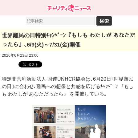
世界難民の日特別ｷｬﾝﾍﾟｰﾝ『もしも わたしが あなただ
ったら』､6/9(火)～7/31(金)開催
2026年6月23日 23:00
特定非営利活動法人 国連UNHCR協会は､6月20日｢世界難民
の日｣に合わせ､難民への想像と共感を広げるｷｬﾝﾍﾟｰﾝ 『もし
も わたしが あなただったら』 を開催している｡