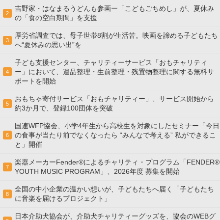
吉野家・はなまるうどんも参画ー「こどもごちめし」が、夏休み
2
の「食の空白期間」を支援
厚労省調査では、母子世帯8割が生活苦。映画を諦める子どもたち
3
へ“夏休みの思い出”を
子ども支援センター、チャリティーサービス「おもチャリティ
ー」において、遺品整理・生前整理・残置物整理に関する無料サ
4
ポートを開始
おもちゃ寄付サービス「おもチャリティー」、サービス開始から
5
約3か月で、登録100団体を突破
国連WFP協会、小学4年生から高校生を対象にしたセミナー「今日
の食事が当たり前でなくなったら “みんなで考える” 私ができるこ
6
と」開催
楽器メーカーFender®によるチャリティ・プログラム「FENDER®︎
7
YOUTH MUSIC PROGRAM」、2026年度 募集を開始
全国の中小企業の温かい想いが、子どもたちへ届く「子どもたち
8
に音楽を届けるプロジェクト」
日本介助犬協会が、介助犬チャリティーグッズを、協会のWEBグ