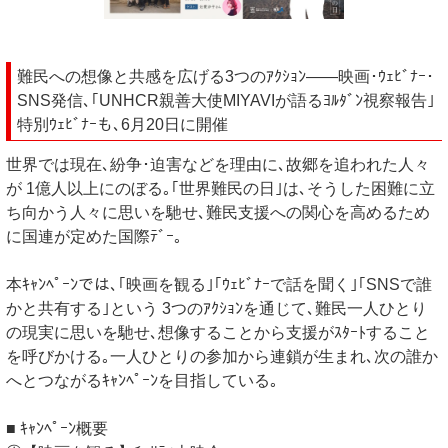
難民への想像と共感を広げる3つのｱｸｼｮﾝ——映画･ｳｪﾋﾞﾅｰ･
SNS発信､｢UNHCR親善大使MIYAVIが語るﾖﾙﾀﾞﾝ視察報告｣
特別ｳｪﾋﾞﾅｰも､6月20日に開催
世界では現在､紛争･迫害などを理由に､故郷を追われた人々
が 1億人以上にのぼる｡｢世界難民の日｣は､そうした困難に立
ち向かう人々に思いを馳せ､難民支援への関心を高めるため
に国連が定めた国際ﾃﾞｰ｡
本ｷｬﾝﾍﾟｰﾝでは､｢映画を観る｣｢ｳｪﾋﾞﾅｰで話を聞く｣｢SNSで誰
かと共有する｣という 3つのｱｸｼｮﾝを通じて､難民一人ひとり
の現実に思いを馳せ､想像することから支援がｽﾀｰﾄすること
を呼びかける｡一人ひとりの参加から連鎖が生まれ､次の誰か
へとつながるｷｬﾝﾍﾟｰﾝを目指している｡
■ ｷｬﾝﾍﾟｰﾝ概要