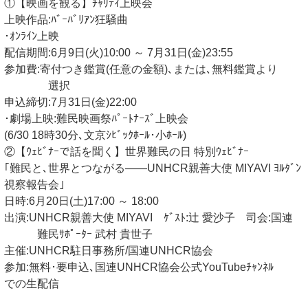
①【映画を観る】ﾁｬﾘﾃｨ上映会
上映作品:ﾊﾞｰﾊﾞﾘｱﾝ狂騒曲
･ｵﾝﾗｲﾝ上映
配信期間:6月9日(火)10:00 ～ 7月31日(金)23:55
参加費:寄付つき鑑賞(任意の金額)､または､無料鑑賞より
選択
申込締切:7月31日(金)22:00
･劇場上映:難民映画祭ﾊﾟｰﾄﾅｰｽﾞ上映会
(6/30 18時30分､文京ｼﾋﾞｯｸﾎｰﾙ･小ﾎｰﾙ)
②【ｳｪﾋﾞﾅｰで話を聞く】世界難民の日 特別ｳｪﾋﾞﾅｰ
｢難民と､世界とつながる――UNHCR親善大使 MIYAVI ﾖﾙﾀﾞﾝ
視察報告会｣
日時:6月20日(土)17:00 ～ 18:00
出演:UNHCR親善大使 MIYAVI ｹﾞｽﾄ:辻 愛沙子 司会:国連
難民ｻﾎﾟｰﾀｰ 武村 貴世子
主催:UNHCR駐日事務所/国連UNHCR協会
参加:無料･要申込､国連UNHCR協会公式YouTubeﾁｬﾝﾈﾙ
での生配信