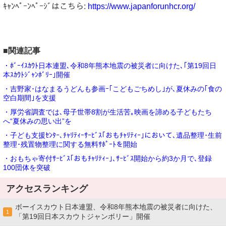
ｷｬﾝﾍﾟｰﾝﾍﾟｰｼﾞはこちら:
https://www.japanforunhcr.org/
■関連記事
・ﾎﾞｰｲｽｶｳﾄ日本連盟､令和8年熊本地震の被災者に向けた､｢第19回日
本ｽｶｳﾄｼﾞｬﾝﾎﾞﾘｰ｣開催
・吉野家･はなまるうどんも参画ｰ｢こどもごちめし｣が､夏休みの｢食の
空白期間｣を支援
・厚労省調査では､母子世帯8割が生活苦｡映画を諦める子どもたち
へ“夏休みの思い出”を
・子ども支援ｾﾝﾀｰ､ﾁｬﾘﾃｨｰｻｰﾋﾞｽ｢おもﾁｬﾘﾃｨｰ｣において､遺品整理･生前
整理･残置物整理に関する無料ｻﾎﾟｰﾄを開始
・おもちゃ寄付ｻｰﾋﾞｽ｢おもﾁｬﾘﾃｨｰ｣､ｻｰﾋﾞｽ開始から約3か月で､登録
100団体を突破
アクセスランキング
ボーイスカウト日本連盟、令和8年熊本地震の被災者に向けた、
1
「第19回日本スカウトジャンボリー」開催