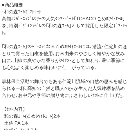
●商品概要
･和の森ｴｰﾙｷﾞﾌﾄｾｯﾄ
高知ｶﾝﾊﾟｰﾆｭﾌﾞﾙﾜﾘｰの人気ｸﾗﾌﾄﾋﾞｰﾙ｢TOSACO こめﾎﾜｲﾄｴｰﾙ｣
を､特別ﾃﾞｻﾞｲﾝﾗﾍﾞﾙの｢和の森ｴｰﾙ｣として採用した限定ｷﾞﾌﾄｾｯ
ﾄ｡
｢和の森ｴｰﾙ｣のﾍﾞｰｽとなるこめﾎﾜｲﾄｴｰﾙには､清流･仁淀川のほ
とりで育った山椒を使用｡お米由来のやさしく軽やかな飲み
口に､山椒の爽やかな香りがｱｸｾﾝﾄとして加わり､暑い季節に
も心地よく楽しめる味わいに仕上がっている｡
森林保全活動の舞台でもある仁淀川流域の自然の恵みを感じ
られる一杯｡高知の自然と職人の技が生んだ人気銘柄を詰め
合わせ､お中元や季節の贈り物にふさわしいｾｯﾄに仕上げた｡
【ｾｯﾄ内容】
･和の森ｴｰﾙ(こめﾎﾜｲﾄｴｰﾙ)2本
･土佐IPA 1本