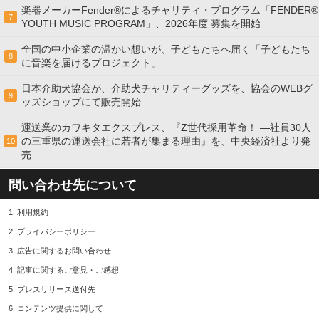
楽器メーカーFender®によるチャリティ・プログラム「FENDER®︎
7
YOUTH MUSIC PROGRAM」、2026年度 募集を開始
全国の中小企業の温かい想いが、子どもたちへ届く「子どもたち
8
に音楽を届けるプロジェクト」
日本介助犬協会が、介助犬チャリティーグッズを、協会のWEBグ
9
ッズショップにて販売開始
運送業のカワキタエクスプレス、『Z世代採用革命！ ―社員30人
の三重県の運送会社に若者が集まる理由』を、中央経済社より発
10
売
問い合わせ先について
1.
利用規約
2.
プライバシーポリシー
3.
広告に関するお問い合わせ
4.
記事に関するご意見・ご感想
5.
プレスリリース送付先
6.
コンテンツ提供に関して