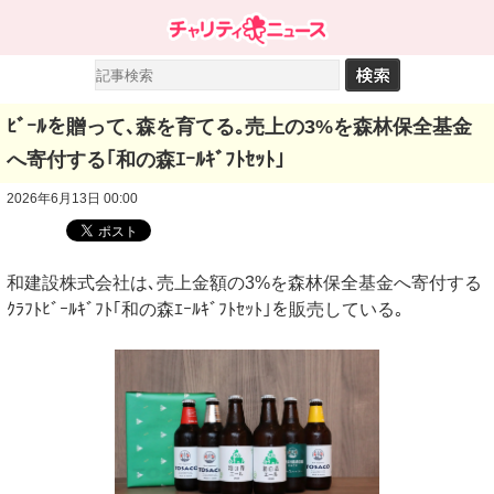
ﾋﾞｰﾙを贈って､森を育てる｡売上の3%を森林保全基金
へ寄付する｢和の森ｴｰﾙｷﾞﾌﾄｾｯﾄ｣
2026年6月13日 00:00
和建設株式会社は､売上金額の3%を森林保全基金へ寄付する
ｸﾗﾌﾄﾋﾞｰﾙｷﾞﾌﾄ｢和の森ｴｰﾙｷﾞﾌﾄｾｯﾄ｣を販売している｡