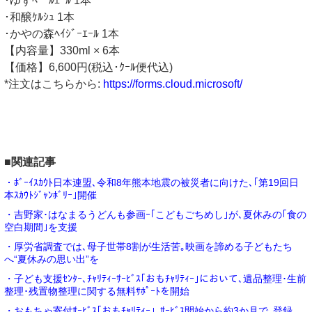
･ゆずﾍﾟｰﾙｴｰﾙ 1本
･和醸ｹﾙｼｭ 1本
･かやの森ﾍｲｼﾞｰｴｰﾙ 1本
【内容量】330ml × 6本
【価格】6,600円(税込･ｸｰﾙ便代込)
*注文はこちらから:
https://forms.cloud.microsoft/
■関連記事
・ﾎﾞｰｲｽｶｳﾄ日本連盟､令和8年熊本地震の被災者に向けた､｢第19回日
本ｽｶｳﾄｼﾞｬﾝﾎﾞﾘｰ｣開催
・吉野家･はなまるうどんも参画ｰ｢こどもごちめし｣が､夏休みの｢食の
空白期間｣を支援
・厚労省調査では､母子世帯8割が生活苦｡映画を諦める子どもたち
へ“夏休みの思い出”を
・子ども支援ｾﾝﾀｰ､ﾁｬﾘﾃｨｰｻｰﾋﾞｽ｢おもﾁｬﾘﾃｨｰ｣において､遺品整理･生前
整理･残置物整理に関する無料ｻﾎﾟｰﾄを開始
・おもちゃ寄付ｻｰﾋﾞｽ｢おもﾁｬﾘﾃｨｰ｣､ｻｰﾋﾞｽ開始から約3か月で､登録