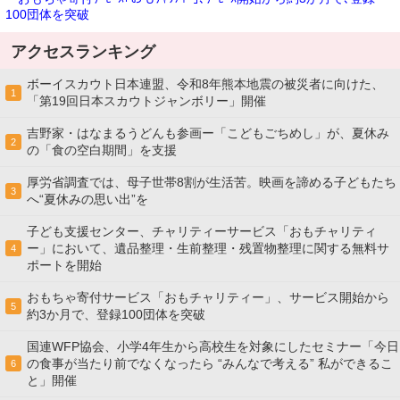
100団体を突破
アクセスランキング
ボーイスカウト日本連盟、令和8年熊本地震の被災者に向けた、
1
「第19回日本スカウトジャンボリー」開催
吉野家・はなまるうどんも参画ー「こどもごちめし」が、夏休み
2
の「食の空白期間」を支援
厚労省調査では、母子世帯8割が生活苦。映画を諦める子どもたち
3
へ“夏休みの思い出”を
子ども支援センター、チャリティーサービス「おもチャリティ
ー」において、遺品整理・生前整理・残置物整理に関する無料サ
4
ポートを開始
おもちゃ寄付サービス「おもチャリティー」、サービス開始から
5
約3か月で、登録100団体を突破
国連WFP協会、小学4年生から高校生を対象にしたセミナー「今日
の食事が当たり前でなくなったら “みんなで考える” 私ができるこ
6
と」開催