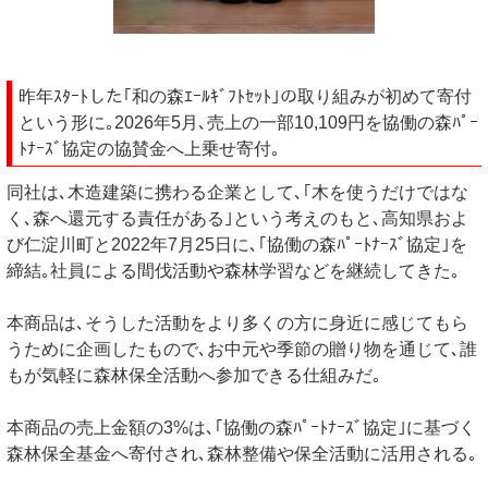
昨年ｽﾀｰﾄした｢和の森ｴｰﾙｷﾞﾌﾄｾｯﾄ｣の取り組みが初めて寄付
という形に｡2026年5月､売上の一部10,109円を協働の森ﾊﾟｰ
ﾄﾅｰｽﾞ協定の協賛金へ上乗せ寄付｡
同社は､木造建築に携わる企業として､｢木を使うだけではな
く､森へ還元する責任がある｣という考えのもと､高知県およ
び仁淀川町と2022年7月25日に､｢協働の森ﾊﾟｰﾄﾅｰｽﾞ協定｣を
締結｡社員による間伐活動や森林学習などを継続してきた｡
本商品は､そうした活動をより多くの方に身近に感じてもら
うために企画したもので､お中元や季節の贈り物を通じて､誰
もが気軽に森林保全活動へ参加できる仕組みだ｡
本商品の売上金額の3%は､｢協働の森ﾊﾟｰﾄﾅｰｽﾞ協定｣に基づく
森林保全基金へ寄付され､森林整備や保全活動に活用される｡