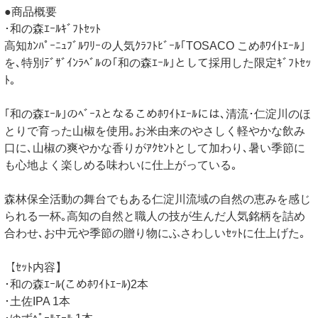
●商品概要
･和の森ｴｰﾙｷﾞﾌﾄｾｯﾄ
高知ｶﾝﾊﾟｰﾆｭﾌﾞﾙﾜﾘｰの人気ｸﾗﾌﾄﾋﾞｰﾙ｢TOSACO こめﾎﾜｲﾄｴｰﾙ｣
を､特別ﾃﾞｻﾞｲﾝﾗﾍﾞﾙの｢和の森ｴｰﾙ｣として採用した限定ｷﾞﾌﾄｾｯ
ﾄ｡
｢和の森ｴｰﾙ｣のﾍﾞｰｽとなるこめﾎﾜｲﾄｴｰﾙには､清流･仁淀川のほ
とりで育った山椒を使用｡お米由来のやさしく軽やかな飲み
口に､山椒の爽やかな香りがｱｸｾﾝﾄとして加わり､暑い季節に
も心地よく楽しめる味わいに仕上がっている｡
森林保全活動の舞台でもある仁淀川流域の自然の恵みを感じ
られる一杯｡高知の自然と職人の技が生んだ人気銘柄を詰め
合わせ､お中元や季節の贈り物にふさわしいｾｯﾄに仕上げた｡
【ｾｯﾄ内容】
･和の森ｴｰﾙ(こめﾎﾜｲﾄｴｰﾙ)2本
･土佐IPA 1本