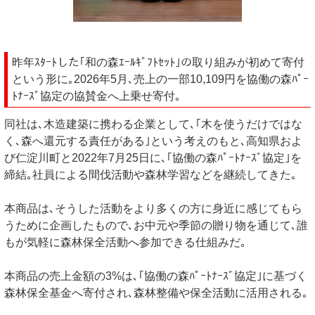
昨年ｽﾀｰﾄした｢和の森ｴｰﾙｷﾞﾌﾄｾｯﾄ｣の取り組みが初めて寄付
という形に｡2026年5月､売上の一部10,109円を協働の森ﾊﾟｰ
ﾄﾅｰｽﾞ協定の協賛金へ上乗せ寄付｡
同社は､木造建築に携わる企業として､｢木を使うだけではな
く､森へ還元する責任がある｣という考えのもと､高知県およ
び仁淀川町と2022年7月25日に､｢協働の森ﾊﾟｰﾄﾅｰｽﾞ協定｣を
締結｡社員による間伐活動や森林学習などを継続してきた｡
本商品は､そうした活動をより多くの方に身近に感じてもら
うために企画したもので､お中元や季節の贈り物を通じて､誰
もが気軽に森林保全活動へ参加できる仕組みだ｡
本商品の売上金額の3%は､｢協働の森ﾊﾟｰﾄﾅｰｽﾞ協定｣に基づく
森林保全基金へ寄付され､森林整備や保全活動に活用される｡