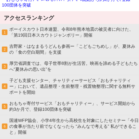
100団体を突破
アクセスランキング
ボーイスカウト日本連盟、令和8年熊本地震の被災者に向けた、
1
「第19回日本スカウトジャンボリー」開催
吉野家・はなまるうどんも参画ー「こどもごちめし」が、夏休み
2
の「食の空白期間」を支援
厚労省調査では、母子世帯8割が生活苦。映画を諦める子どもたち
3
へ“夏休みの思い出”を
子ども支援センター、チャリティーサービス「おもチャリティ
ー」において、遺品整理・生前整理・残置物整理に関する無料サ
4
ポートを開始
おもちゃ寄付サービス「おもチャリティー」、サービス開始から
5
約3か月で、登録100団体を突破
国連WFP協会、小学4年生から高校生を対象にしたセミナー「今日
の食事が当たり前でなくなったら “みんなで考える” 私ができるこ
6
と」開催