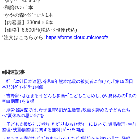
･ゆずﾍﾟｰﾙｴｰﾙ 1本
･和醸ｹﾙｼｭ 1本
･かやの森ﾍｲｼﾞｰｴｰﾙ 1本
【内容量】330ml × 6本
【価格】6,600円(税込･ｸｰﾙ便代込)
*注文はこちらから:
https://forms.cloud.microsoft/
■関連記事
・ﾎﾞｰｲｽｶｳﾄ日本連盟､令和8年熊本地震の被災者に向けた､｢第19回日
本ｽｶｳﾄｼﾞｬﾝﾎﾞﾘｰ｣開催
・吉野家･はなまるうどんも参画ｰ｢こどもごちめし｣が､夏休みの｢食の
空白期間｣を支援
・厚労省調査では､母子世帯8割が生活苦｡映画を諦める子どもたち
へ“夏休みの思い出”を
・子ども支援ｾﾝﾀｰ､ﾁｬﾘﾃｨｰｻｰﾋﾞｽ｢おもﾁｬﾘﾃｨｰ｣において､遺品整理･生前
整理･残置物整理に関する無料ｻﾎﾟｰﾄを開始
・おもちゃ寄付ｻｰﾋﾞｽ｢おもﾁｬﾘﾃｨｰ｣､ｻｰﾋﾞｽ開始から約3か月で､登録