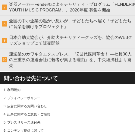
楽器メーカーFender®によるチャリティ・プログラム「FENDER®︎
7
YOUTH MUSIC PROGRAM」、2026年度 募集を開始
全国の中小企業の温かい想いが、子どもたちへ届く「子どもたち
8
に音楽を届けるプロジェクト」
日本介助犬協会が、介助犬チャリティーグッズを、協会のWEBグ
9
ッズショップにて販売開始
運送業のカワキタエクスプレス、『Z世代採用革命！ ―社員30人
の三重県の運送会社に若者が集まる理由』を、中央経済社より発
10
売
問い合わせ先について
1.
利用規約
2.
プライバシーポリシー
3.
広告に関するお問い合わせ
4.
記事に関するご意見・ご感想
5.
プレスリリース送付先
6.
コンテンツ提供に関して