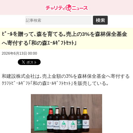
ﾋﾞｰﾙを贈って､森を育てる｡売上の3%を森林保全基金
へ寄付する｢和の森ｴｰﾙｷﾞﾌﾄｾｯﾄ｣
2026年6月13日 00:00
和建設株式会社は､売上金額の3%を森林保全基金へ寄付する
ｸﾗﾌﾄﾋﾞｰﾙｷﾞﾌﾄ｢和の森ｴｰﾙｷﾞﾌﾄｾｯﾄ｣を販売している｡