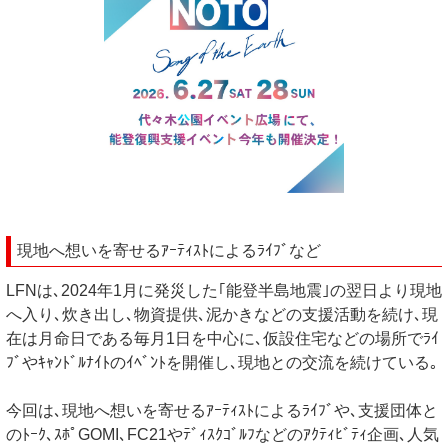
現地へ想いを寄せるｱｰﾃｨｽﾄによるﾗｲﾌﾞなど
LFNは､2024年1月に発災した｢能登半島地震｣の翌日より現地
へ入り､炊き出し､物資提供､泥かきなどの支援活動を続け､現
在は月命日である毎月1日を中心に､仮設住宅などの場所でﾗｲ
ﾌﾞやｷｬﾝﾄﾞﾙﾅｲﾄのｲﾍﾞﾝﾄを開催し､現地との交流を続けている｡
今回は､現地へ想いを寄せるｱｰﾃｨｽﾄによるﾗｲﾌﾞや､支援団体と
のﾄｰｸ､ｽﾎﾟGOMI､FC21やﾃﾞｨｽｸｺﾞﾙﾌなどのｱｸﾃｨﾋﾞﾃｨ企画､人気