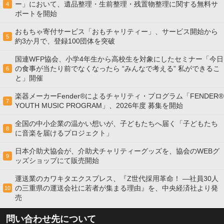
ー」において、遺品整理・生前整理・残置物整理に関する無料サ
4
ポートを開始
おもちゃ寄付サービス「おもチャリティー」、サービス開始から
5
約3か月で、登録100団体を突破
国連WFP協会、小学4年生から高校生を対象にしたセミナー「今日
の食事が当たり前でなくなったら “みんなで考える” 私ができるこ
6
と」開催
楽器メーカーFender®によるチャリティ・プログラム「FENDER®︎
7
YOUTH MUSIC PROGRAM」、2026年度 募集を開始
全国の中小企業の温かい想いが、子どもたちへ届く「子どもたち
8
に音楽を届けるプロジェクト」
日本介助犬協会が、介助犬チャリティーグッズを、協会のWEBグ
9
ッズショップにて販売開始
運送業のカワキタエクスプレス、『Z世代採用革命！ ―社員30人
の三重県の運送会社に若者が集まる理由』を、中央経済社より発
10
売
問い合わせ先について