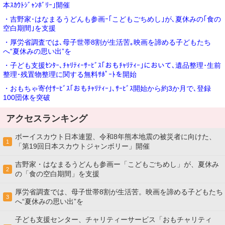
本ｽｶｳﾄｼﾞｬﾝﾎﾞﾘｰ｣開催
・吉野家･はなまるうどんも参画ｰ｢こどもごちめし｣が､夏休みの｢食の
空白期間｣を支援
・厚労省調査では､母子世帯8割が生活苦｡映画を諦める子どもたち
へ“夏休みの思い出”を
・子ども支援ｾﾝﾀｰ､ﾁｬﾘﾃｨｰｻｰﾋﾞｽ｢おもﾁｬﾘﾃｨｰ｣において､遺品整理･生前
整理･残置物整理に関する無料ｻﾎﾟｰﾄを開始
・おもちゃ寄付ｻｰﾋﾞｽ｢おもﾁｬﾘﾃｨｰ｣､ｻｰﾋﾞｽ開始から約3か月で､登録
100団体を突破
アクセスランキング
ボーイスカウト日本連盟、令和8年熊本地震の被災者に向けた、
1
「第19回日本スカウトジャンボリー」開催
吉野家・はなまるうどんも参画ー「こどもごちめし」が、夏休み
2
の「食の空白期間」を支援
厚労省調査では、母子世帯8割が生活苦。映画を諦める子どもたち
3
へ“夏休みの思い出”を
子ども支援センター、チャリティーサービス「おもチャリティ