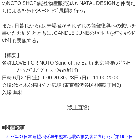
のNOTO SHOP(能登物産販売)ｴﾘｱ､NATAL DESIGNと仲間た
ちによるﾏｰｹｯﾄやﾜｰｸｼｮｯﾌﾟ展開を行う｡
また､日暮れからは､来場者がそれぞれの能登復興への想いを
書いたﾒｯｾｰｼﾞとともに､CANDLE JUNEのｷｬﾝﾄﾞﾙを灯すｷｬﾝﾄﾞ
ﾙﾅｲﾄも実施する｡
【概要】
名称:LOVE FOR NOTO Song of the Earth 東京開催(ﾗﾌﾞﾌｫｰ
ﾉﾄ ｿﾝｸﾞｵﾌﾞｼﾞｱｰｽ ﾄｳｷｮｳｶｲｻｲ)
日時:6月27日(土)11:00-20:30､28日 (日) 11:00-20:00
会場:代々木公園 ｲﾍﾞﾝﾄ広場 (東京都渋谷区神南2丁目3)
入場:無料
(坂土直隆)
■関連記事
・ﾎﾞｰｲｽｶｳﾄ日本連盟､令和8年熊本地震の被災者に向けた､｢第19回日