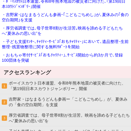
・ﾎﾞｰｲｽｶｳﾄ日本連盟､令和8年熊本地震の被災者に向けた､｢第19回日
本ｽｶｳﾄｼﾞｬﾝﾎﾞﾘｰ｣開催
・吉野家･はなまるうどんも参画ｰ｢こどもごちめし｣が､夏休みの｢食の
空白期間｣を支援
・厚労省調査では､母子世帯8割が生活苦｡映画を諦める子どもたち
へ“夏休みの思い出”を
・子ども支援ｾﾝﾀｰ､ﾁｬﾘﾃｨｰｻｰﾋﾞｽ｢おもﾁｬﾘﾃｨｰ｣において､遺品整理･生前
整理･残置物整理に関する無料ｻﾎﾟｰﾄを開始
・おもちゃ寄付ｻｰﾋﾞｽ｢おもﾁｬﾘﾃｨｰ｣､ｻｰﾋﾞｽ開始から約3か月で､登録
100団体を突破
アクセスランキング
ボーイスカウト日本連盟、令和8年熊本地震の被災者に向けた、
1
「第19回日本スカウトジャンボリー」開催
吉野家・はなまるうどんも参画ー「こどもごちめし」が、夏休み
2
の「食の空白期間」を支援
厚労省調査では、母子世帯8割が生活苦。映画を諦める子どもたち
3
へ“夏休みの思い出”を