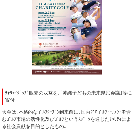
ﾁｬﾘﾃｨｸﾞｯｽﾞ販売の収益を､｢沖縄子どもの未来県民会議｣等に
寄付
大会は､本格的なｺﾞﾙﾌｼｰｽﾞﾝ到来前に､国内ﾌﾟﾛｺﾞﾙﾌﾄｰﾅﾒﾝﾄを含
むｺﾞﾙﾌ市場の活性化及びｺﾞﾙﾌというｽﾎﾟｰﾂを通じたﾁｬﾘﾃｨによ
る社会貢献を目的としたもの｡