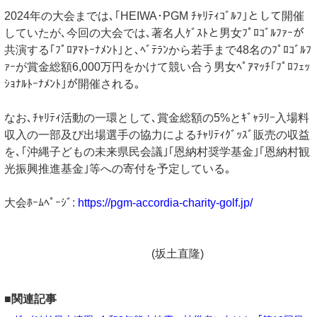
2024年の大会までは､｢HEIWA･PGM ﾁｬﾘﾃｨｺﾞﾙﾌ｣として開催
していたが､今回の大会では､著名人ｹﾞｽﾄと男女ﾌﾟﾛｺﾞﾙﾌｧｰが
共演する｢ﾌﾟﾛｱﾏﾄｰﾅﾒﾝﾄ｣と､ﾍﾞﾃﾗﾝから若手まで48名のﾌﾟﾛｺﾞﾙﾌ
ｧｰが賞金総額6,000万円をかけて競い合う男女ﾍﾟｱﾏｯﾁ｢ﾌﾟﾛﾌｪｯ
ｼｮﾅﾙﾄｰﾅﾒﾝﾄ｣が開催される｡
なお､ﾁｬﾘﾃｨ活動の一環として､賞金総額の5%とｷﾞｬﾗﾘｰ入場料
収入の一部及び出場選手の協力によるﾁｬﾘﾃｨｸﾞｯｽﾞ販売の収益
を､｢沖縄子どもの未来県民会議｣｢恩納村奨学基金｣｢恩納村観
光振興推進基金｣等への寄付を予定している｡
大会ﾎｰﾑﾍﾟｰｼﾞ:
https://pgm-accordia-charity-golf.jp/
(坂土直隆)
■関連記事