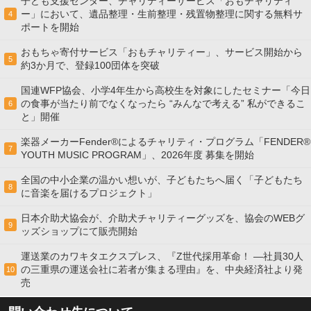
子ども支援センター、チャリティーサービス「おもチャリティ
ー」において、遺品整理・生前整理・残置物整理に関する無料サ
4
ポートを開始
おもちゃ寄付サービス「おもチャリティー」、サービス開始から
5
約3か月で、登録100団体を突破
国連WFP協会、小学4年生から高校生を対象にしたセミナー「今日
の食事が当たり前でなくなったら “みんなで考える” 私ができるこ
6
と」開催
楽器メーカーFender®によるチャリティ・プログラム「FENDER®︎
7
YOUTH MUSIC PROGRAM」、2026年度 募集を開始
全国の中小企業の温かい想いが、子どもたちへ届く「子どもたち
8
に音楽を届けるプロジェクト」
日本介助犬協会が、介助犬チャリティーグッズを、協会のWEBグ
9
ッズショップにて販売開始
運送業のカワキタエクスプレス、『Z世代採用革命！ ―社員30人
の三重県の運送会社に若者が集まる理由』を、中央経済社より発
10
売