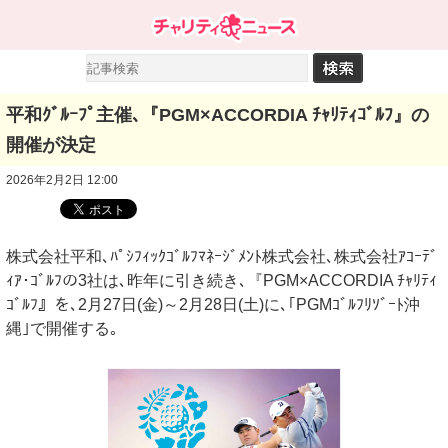
平和ｸﾞﾙｰﾌﾟ主催､『PGM×ACCORDIA ﾁｬﾘﾃｨｺﾞﾙﾌ』の
開催が決定
2026年2月2日 12:00
株式会社平和､ﾊﾟｼﾌｨｯｸｺﾞﾙﾌﾏﾈｰｼﾞﾒﾝﾄ株式会社､株式会社ｱｺｰﾃﾞ
ｨｱ･ｺﾞﾙﾌの3社は､昨年に引き続き､『PGM×ACCORDIA ﾁｬﾘﾃｨ
ｺﾞﾙﾌ』を､2月27日(金)～2月28日(土)に､｢PGMｺﾞﾙﾌﾘｿﾞｰﾄ沖
縄｣で開催する｡