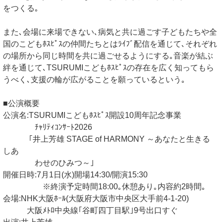
をつくる｡
また､会場に来場できない､病気と共に過ごす子どもたちや全
国のこどもﾎｽﾋﾟｽの仲間たちとはﾗｲﾌﾞ配信を通じて､それぞれ
の場所から同じ時間を共に過ごせるようにする｡音楽が結ぶ
絆を通じて､TSURUMIこどもﾎｽﾋﾟｽの存在を広く知ってもら
うべく､支援の輪が広がることを願っているという｡
■公演概要
公演名:TSURUMIこどもﾎｽﾋﾟｽ開設10周年記念事業
ﾁｬﾘﾃｨｺﾝｻｰﾄ2026
｢井上芳雄 STAGE of HARMONY ～あなたと生きる
しあ
わせのひみつ～｣
開催日時:7月1日(水)開場14:30/開演15:30
※終演予定時間18:00｡休憩あり｡内容約2時間｡
会場:NHK大阪ﾎｰﾙ(大阪府大阪市中央区大手前4-1-20)
大阪ﾒﾄﾛ中央線｢谷町四丁目駅｣9号出口すぐ