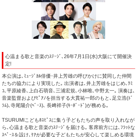
心温まる歌と音楽のｽﾃｰｼﾞ､26年7月1日(水)大阪にて開催決
定!
本公演は､ﾐｭｰｼﾞｶﾙ俳優･井上芳雄の呼びかけに賛同した仲間
たちの協力により実現した｡ 出演者は､井上芳雄をはじめ､ｸﾐ
ｺ､平原綾香､上白石萌音､三浦宏規､小林唯､中野太一｡ 演奏は､
音楽監督およびﾋﾟｱﾉを担当する大貫祐一郎のもと､足立浩(ﾄﾞ
ﾗﾑ)､寺尾陽介(ﾍﾞｰｽ)､ 長﨑祥子(ｷｰﾎﾞｰﾄﾞ)が務める｡
TSURUMIこどもﾎｽﾋﾟｽに集う子どもたちの声を取り入れなが
ら､心温まる歌と音楽のｽﾃｰｼﾞを届ける｡ 客席前方には､ﾌﾗｯﾄな
ｽﾍﾟｰｽを設け､ｹｱが必要な子どもたちが安心して楽しめる環境