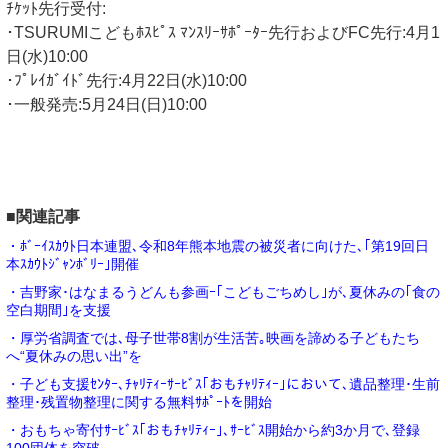
ﾁｹｯﾄ先行受付:
･TSURUMIこどもﾎｽﾋﾟｽ ﾏﾝｽﾘｰｻﾎﾟｰﾀｰ先行およびFC先行:4月1
日(水)10:00
･ﾌﾟﾚｲｶﾞｲﾄﾞ先行:4月22日(水)10:00
･一般発売:5月24日(日)10:00
■関連記事
・ﾎﾞｰｲｽｶｳﾄ日本連盟､令和8年熊本地震の被災者に向けた､｢第19回日
本ｽｶｳﾄｼﾞｬﾝﾎﾞﾘｰ｣開催
・吉野家･はなまるうどんも参画ｰ｢こどもごちめし｣が､夏休みの｢食の
空白期間｣を支援
・厚労省調査では､母子世帯8割が生活苦｡映画を諦める子どもたち
へ“夏休みの思い出”を
・子ども支援ｾﾝﾀｰ､ﾁｬﾘﾃｨｰｻｰﾋﾞｽ｢おもﾁｬﾘﾃｨｰ｣において､遺品整理･生前
整理･残置物整理に関する無料ｻﾎﾟｰﾄを開始
・おもちゃ寄付ｻｰﾋﾞｽ｢おもﾁｬﾘﾃｨｰ｣､ｻｰﾋﾞｽ開始から約3か月で､登録