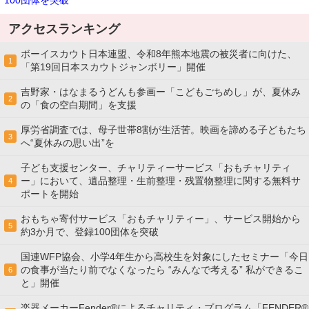
100団体を突破
アクセスランキング
ボーイスカウト日本連盟、令和8年熊本地震の被災者に向けた、
1
「第19回日本スカウトジャンボリー」開催
吉野家・はなまるうどんも参画ー「こどもごちめし」が、夏休み
2
の「食の空白期間」を支援
厚労省調査では、母子世帯8割が生活苦。映画を諦める子どもたち
3
へ“夏休みの思い出”を
子ども支援センター、チャリティーサービス「おもチャリティ
ー」において、遺品整理・生前整理・残置物整理に関する無料サ
4
ポートを開始
おもちゃ寄付サービス「おもチャリティー」、サービス開始から
5
約3か月で、登録100団体を突破
国連WFP協会、小学4年生から高校生を対象にしたセミナー「今日
の食事が当たり前でなくなったら “みんなで考える” 私ができるこ
6
と」開催
楽器メーカーFender®によるチャリティ・プログラム「FENDER®︎