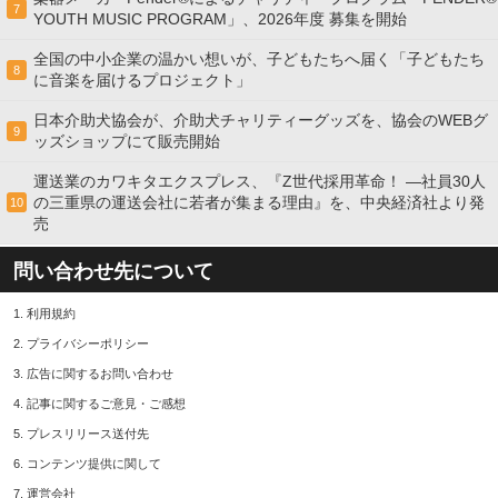
7
YOUTH MUSIC PROGRAM」、2026年度 募集を開始
全国の中小企業の温かい想いが、子どもたちへ届く「子どもたち
8
に音楽を届けるプロジェクト」
日本介助犬協会が、介助犬チャリティーグッズを、協会のWEBグ
9
ッズショップにて販売開始
運送業のカワキタエクスプレス、『Z世代採用革命！ ―社員30人
の三重県の運送会社に若者が集まる理由』を、中央経済社より発
10
売
問い合わせ先について
1.
利用規約
2.
プライバシーポリシー
3.
広告に関するお問い合わせ
4.
記事に関するご意見・ご感想
5.
プレスリリース送付先
6.
コンテンツ提供に関して
7.
運営会社