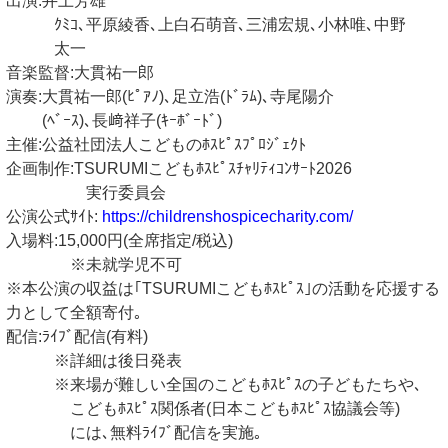
出演:井上芳雄
ｸﾐｺ､平原綾香､上白石萌音､三浦宏規､小林唯､中野
太一
音楽監督:大貫祐一郎
演奏:大貫祐一郎(ﾋﾟｱﾉ)､足立浩(ﾄﾞﾗﾑ)､寺尾陽介
(ﾍﾞｰｽ)､長﨑祥子(ｷｰﾎﾞｰﾄﾞ)
主催:公益社団法人こどものﾎｽﾋﾟｽﾌﾟﾛｼﾞｪｸﾄ
企画制作:TSURUMIこどもﾎｽﾋﾟｽﾁｬﾘﾃｨｺﾝｻｰﾄ2026
実行委員会
公演公式ｻｲﾄ:
https://childrenshospicecharity.com/
入場料:15,000円(全席指定/税込)
※未就学児不可
※本公演の収益は｢TSURUMIこどもﾎｽﾋﾟｽ｣の活動を応援する
力として全額寄付｡
配信:ﾗｲﾌﾞ配信(有料)
※詳細は後日発表
※来場が難しい全国のこどもﾎｽﾋﾟｽの子どもたちや､
こどもﾎｽﾋﾟｽ関係者(日本こどもﾎｽﾋﾟｽ協議会等)
には､無料ﾗｲﾌﾞ配信を実施｡