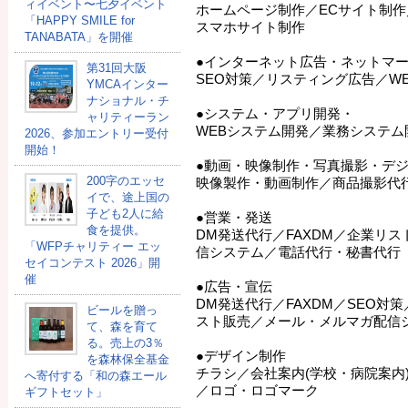
ィイベント〜七夕イベント
ホームページ制作／ECサイト制
「HAPPY SMILE for
スマホサイト制作
TANABATA」を開催
●インターネット広告・ネットマ
第31回大阪
SEO対策／リスティング広告／W
YMCAインター
ナショナル・チ
●システム・アプリ開発・
ャリティーラン
WEBシステム開発／業務システム
2026、参加エントリー受付
開始！
●動画・映像制作・写真撮影・デ
200字のエッセ
映像製作・動画制作／商品撮影代
イで、途上国の
子ども2人に給
●営業・発送
食を提供。
DM発送代行／FAXDM／企業リ
「WFPチャリティー エッ
信システム／電話代行・秘書代行
セイコンテスト 2026」開
催
●広告・宣伝
DM発送代行／FAXDM／SEO対
ビールを贈っ
スト販売／メール・メルマガ配信
て、森を育て
る。売上の3％
●デザイン制作
を森林保全基金
チラシ／会社案内(学校・病院案内
へ寄付する「和の森エール
／ロゴ・ロゴマーク
ギフトセット」