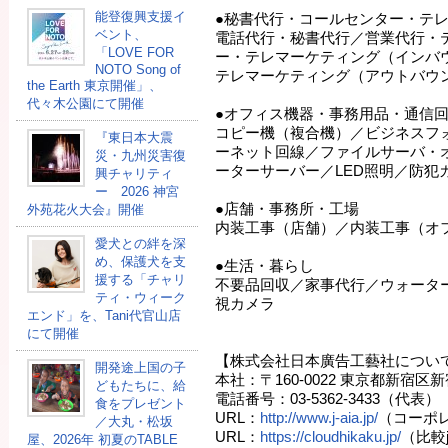
能登復興支援イ
●秘書代行・コールセンター・テ
ベント、
電話代行・秘書代行／営業代行・
「LOVE FOR
ー・テレマーケティング（インバ
NOTO Song of
テレマーケティング（アウトバウ
the Earth 東京開催」、
代々木公園にて開催
●オフィス機器・事務用品・通信
コピー機（複合機）／ビジネスフ
『東日本大震
ーネット回線／ファイルサーバ・
災・九州災害復
ーターサーバー／LED照明／防犯
興チャリティ
ー 2026 神宮
●店舗・事務所・工場
外苑花火大会』開催
内装工事（店舗）／内装工事（オ
愛犬との絆を深
め、保護犬を支
●生活・暮らし
援する「チャリ
不要品回収／家事代行／ウォータ
ティ・ウィーク
視カメラ
エンド」を、Tani代官山店
にて開催
【株式会社日本廣告工藝社につい
開発途上国の⼦
本社：〒160-0022 東京都新宿区新宿
どもたちに、給
電話番号：03-5362-3433（代表）
⾷をプレゼント
URL：
http://www.j-aia.jp/
（コーポ
／大丸・松坂
URL：
https://cloudhikaku.jp/
（比較j
屋、2026年 初夏のTABLE