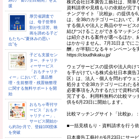
みの「食の空白期間」を支
株式会社日本廣告工藝社は、簡単
援
資料請求や見積もりの依頼が完了
チングサイト「比較jp」の提供を6
厚労省調査で
は、全38のカテゴリーにおいて、
は、母子世帯8
する個人や法人と商品やサービス
割が生活苦。映
結びつけることができるマッチン
画を諦める子ど
は紹介される案件が選べるほか、
もたちへ“夏休みの思い
はかかりません。7月31日までに
出”を
酬」が半額になるキャンペーンを
https://cloudhikaku.jp/
子ども支援セン
ター、チャリテ
ィーサービス
ウェブサービスの提供や法人向け
「おもチャリテ
を手がけている株式会社日本廣告
ィー」において、遺品整
区）は、法人・個人を問わずウェ
理・生前整理・残置物整理
処分まで全38カテゴリーにわたる
に関する無料サポートを開
必要事項を入力するだけで資料の
始
完了する、利用料無料の比較マッチ
供を6月23日に開始します。
おもちゃ寄付サ
ービス「おもチ
比較マッチングサイト「比較jp
ャリティー」、
サービス開始か
■一括見積もり・資料請求を行う
ら約3か月で、登録100団体
を突破
日本廣告工藝社が6月23日にサー