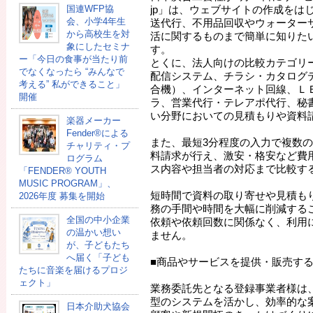
国連WFP協
jp」は、ウェブサイトの作成をは
会、小学4年生
送代行、不用品回収やウォーター
から高校生を対
活に関するものまで簡単に知りた
象にしたセミナ
す。
ー「今日の食事が当たり前
とくに、法人向けの比較カテゴリ
でなくなったら “みんなで
配信システム、チラシ・カタログ
考える” 私ができること」
合機）、インターネット回線、Ｌ
開催
ラ、営業代行・テレアポ代行、秘
い分野においての見積もりや資料
楽器メーカー
Fender®による
また、最短3分程度の入力で複数
チャリティ・プ
料請求が行え、激安・格安など費
ログラム
ス内容や担当者の対応まで比較す
「FENDER®︎ YOUTH
MUSIC PROGRAM」、
短時間で資料の取り寄せや見積も
2026年度 募集を開始
務の手間や時間を大幅に削減する
全国の中小企業
依頼や依頼回数に関係なく、利用
の温かい想い
ません。
が、子どもたち
へ届く「子ども
■商品やサービスを提供・販売す
たちに音楽を届けるプロジ
ェクト」
業務委託先となる登録事業者様は
型のシステムを活かし、効率的な
日本介助犬協会