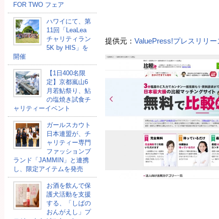
FOR TWO フェア
ハワイにて、第
11回「LeaLea
チャリティラン
提供元：
ValuePress!プレスリ
5K by HIS」を
開催
【1日400名限
定】京都嵐山6
月若鮎祭り、鮎
の塩焼き試食チ
ャリティーイベント
ガールスカウト
日本連盟が、チ
ャリティー専門
ファッションブ
ランド「JAMMIN」と連携
し、限定アイテムを発売
お酒を飲んで保
護犬活動を支援
する、「しばの
おんがえし」プ