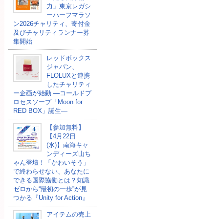
力」東京レガシ
ーハーフマラソ
ン2026チャリティ、寄付金
及びチャリティランナー募
集開始
レッドボックス
ジャパン、
FLOLUXと連携
したチャリティ
ー企画が始動 ―コールドプ
ロセスソープ「Moon for
RED BOX」誕生―
【参加無料】
【4月22日
(水)】南海キャ
ンディーズ山ち
ゃん登壇！「かわいそう」
で終わらせない、あなたに
できる国際協働とは？知識
ゼロから“最初の一歩”が見
つかる『Unity for Action』
アイテムの売上