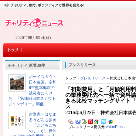
2026年08月09日(日)
プレスリリース
チャリティ 新着30件
ボーイスカウト
トップ »
プレスリリース
» 株式会社日本廣
日本連盟、令和
8年熊本地震の
「初期費用」と「月額利用料
被災者に向け
の業務委託先へ一括で資料
た、「第19回日本スカウト
きる比較マッチングサイト「比
ジャンボリー」開催
ス
2016年6月23日 株式会社日本廣
吉野家・はなま
るうどんも参画
ー「こどもごち
プレスリリース提供元:
ValuePress!
めし」が、夏休