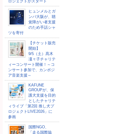
ロジェクトがスタート
ヒュンメルとガ
ンバ大阪が、聴
覚障がい者支援
のため手話シャ
ツを寄付
【チケット販売
開始】
9/5（土）髙木
凜々子チャリテ
ィーコンサート開催！～コ
ンサート参加で、カンボジ
ア音楽支援～
KAFUNE
GROUPが、保
護犬支援を目的
としたチャリテ
ィライブ「第2回 推し犬プ
ロジェクトLIVE2026」に
参画
国際NGO、
「走る国際協