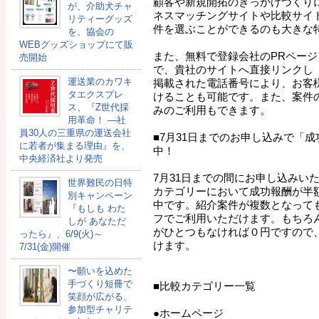
顧客や新規開拓のきっかけづくり
が、介助犬チャ
ネスマッチングサイトや比較サイ
リティーグッズ
件を選ぶことができるのも大きな
を、協会の
WEBグッズショップにて販
また、無料で登録会社のPRペー
売開始
で、貴社のサイトへ直接リンクし「
運送業のカワキ
掲載された電話番号により、お客
タエクスプレ
けることも可能です。また、案件
ス、『Z世代採
みのご利用もできます。
用革命！ ―社
員30人の三重県の運送会社
■7月31日までのお申し込みで「
に若者が集まる理由』を、
中！
中央経済社より発売
7月31日までの間にお申し込みい
世界難民の日特
カテゴリーにおいて成功報酬が半
別キャンペーン
中です。紹介案件が複数となっても
『もしも わた
フでご利用いただけます。もちろ
しが あなただ
がひとつもなければ０円ですので
ったら』、6/9(火)～
けます。
7/31(金)開催
〜願いを込めた
手づくり短冊で
■比較カテゴリー一覧
笑顔が広がる、
参加型チャリテ
●ホームページ