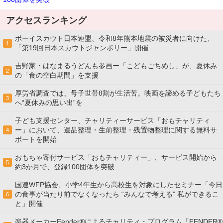
アクセスランキング
ボーイスカウト日本連盟、令和8年熊本地震の被災者に向けた、
1
「第19回日本スカウトジャンボリー」開催
吉野家・はなまるうどんも参画ー「こどもごちめし」が、夏休み
2
の「食の空白期間」を支援
厚労省調査では、母子世帯8割が生活苦。映画を諦める子どもたち
3
へ“夏休みの思い出”を
子ども支援センター、チャリティーサービス「おもチャリティ
ー」において、遺品整理・生前整理・残置物整理に関する無料サ
4
ポートを開始
おもちゃ寄付サービス「おもチャリティー」、サービス開始から
5
約3か月で、登録100団体を突破
国連WFP協会、小学4年生から高校生を対象にしたセミナー「今日
の食事が当たり前でなくなったら “みんなで考える” 私ができるこ
6
と」開催
楽器メーカーFender®によるチャリティ・プログラム「FENDER®︎