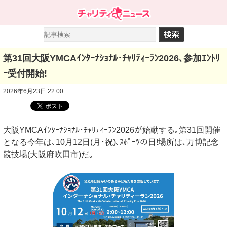
第31回大阪YMCAｲﾝﾀｰﾅｼｮﾅﾙ･ﾁｬﾘﾃｨｰﾗﾝ2026､参加ｴﾝﾄﾘ
ｰ受付開始!
2026年6月23日 22:00
大阪YMCAｲﾝﾀｰﾅｼｮﾅﾙ･ﾁｬﾘﾃｨｰﾗﾝ2026が始動する｡第31回開催
となる今年は､10月12日(月･祝)､ｽﾎﾟｰﾂの日!場所は､万博記念
競技場(大阪府吹田市)だ｡