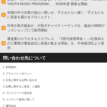
7
YOUTH MUSIC PROGRAM」、2026年度 募集を開始
全国の中小企業の温かい想いが、子どもたちへ届く「子どもたち
8
に音楽を届けるプロジェクト」
日本介助犬協会が、介助犬チャリティーグッズを、協会のWEBグ
9
ッズショップにて販売開始
運送業のカワキタエクスプレス、『Z世代採用革命！ ―社員30人
の三重県の運送会社に若者が集まる理由』を、中央経済社より発
10
売
問い合わせ先について
1.
利用規約
2.
プライバシーポリシー
3.
広告に関するお問い合わせ
4.
記事に関するご意見・ご感想
5.
プレスリリース送付先
6.
コンテンツ提供に関して
7.
運営会社