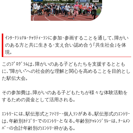
ｲﾝﾀｰﾅｼｮﾅﾙ･ﾁｬﾘﾃｨｰﾗﾝに参加･参画することを通して､障がい
のある方と共に生きる･支え合い認め合う｢共生社会｣を体
現｡
このﾌﾟﾛｸﾞﾗﾑは､障がいのある子どもたちを支援するととも
に､”障がい”への社会的な理解と関心を高めることを目的とし
た駅伝大会｡
その参加費は､障がいのある子どもたちが様々な体験活動を
するための資金として活用される｡
ｴﾝﾄﾘｰには､駅伝形式とﾌｧﾐﾘｰ･個人ﾗﾝがある｡駅伝形式のｴﾝﾄﾘｰ
は､年齢別ｶﾃｺﾞﾘｰでのｴﾝﾄﾘｰとなる｡年齢別ﾁｬﾚﾝｼﾞﾘﾚｰは､ﾁｰﾑﾒﾝ
ﾊﾞｰの合計年齢別のｴﾝﾄﾘｰ枠がある｡