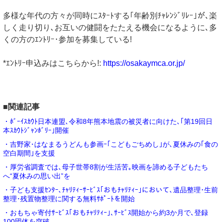
多様な年代の方々が同時にｽﾀｰﾄする｢年齢別ﾁｬﾚﾝｼﾞﾘﾚｰ｣が､楽
しく走り切り､お互いの健闘をたたえる機会になるように､多
くの方のｴﾝﾄﾘｰ･参加を募集している!
*ｴﾝﾄﾘｰ申込みはこちらから!:
https://osakaymca.or.jp/
■関連記事
・ﾎﾞｰｲｽｶｳﾄ日本連盟､令和8年熊本地震の被災者に向けた､｢第19回日
本ｽｶｳﾄｼﾞｬﾝﾎﾞﾘｰ｣開催
・吉野家･はなまるうどんも参画ｰ｢こどもごちめし｣が､夏休みの｢食の
空白期間｣を支援
・厚労省調査では､母子世帯8割が生活苦｡映画を諦める子どもたち
へ“夏休みの思い出”を
・子ども支援ｾﾝﾀｰ､ﾁｬﾘﾃｨｰｻｰﾋﾞｽ｢おもﾁｬﾘﾃｨｰ｣において､遺品整理･生前
整理･残置物整理に関する無料ｻﾎﾟｰﾄを開始
・おもちゃ寄付ｻｰﾋﾞｽ｢おもﾁｬﾘﾃｨｰ｣､ｻｰﾋﾞｽ開始から約3か月で､登録
100団体を突破