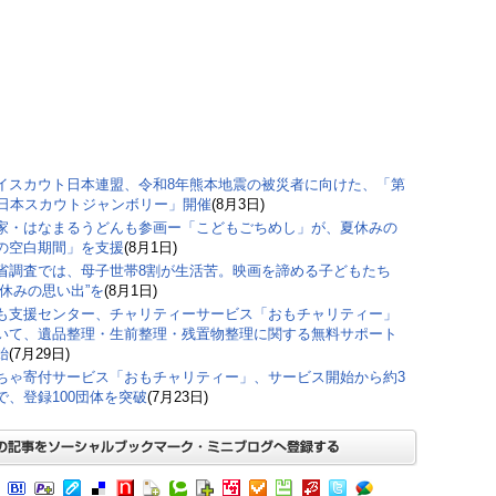
イスカウト日本連盟、令和8年熊本地震の被災者に向けた、「第
回日本スカウトジャンボリー」開催
(8月3日)
家・はなまるうどんも参画ー「こどもごちめし」が、夏休みの
の空白期間」を支援
(8月1日)
省調査では、母子世帯8割が生活苦。映画を諦める子どもたち
夏休みの思い出”を
(8月1日)
も支援センター、チャリティーサービス「おもチャリティー」
いて、遺品整理・生前整理・残置物整理に関する無料サポート
始
(7月29日)
ちゃ寄付サービス「おもチャリティー」、サービス開始から約3
で、登録100団体を突破
(7月23日)