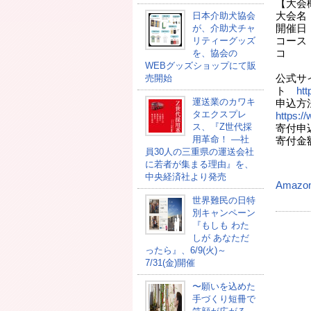
【大会
日本介助犬協会
大会名
が、介助犬チャ
開催日：
リティーグッズ
コース
を、協会の
コ
WEBグッズショップにて販
ー
売開始
公式サ
ト
htt
運送業のカワキ
申込方
タエクスプレ
https:/
ス、『Z世代採
寄付申込
用革命！ ―社
寄付金
員30人の三重県の運送会社
に若者が集まる理由』を、
（
中央経済社より発売
Amazo
世界難民の日特
別キャンペーン
『もしも わた
しが あなただ
ったら』、6/9(火)～
7/31(金)開催
〜願いを込めた
手づくり短冊で