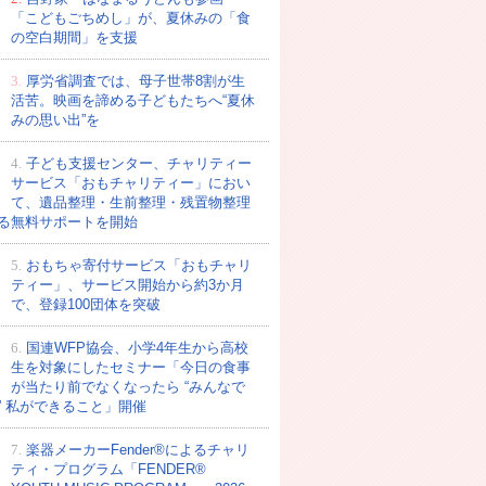
「こどもごちめし」が、夏休みの「食
の空白期間」を支援
3.
厚労省調査では、母子世帯8割が生
活苦。映画を諦める子どもたちへ“夏休
みの思い出”を
4.
子ども支援センター、チャリティー
サービス「おもチャリティー」におい
て、遺品整理・生前整理・残置物整理
る無料サポートを開始
5.
おもちゃ寄付サービス「おもチャリ
ティー」、サービス開始から約3か月
で、登録100団体を突破
6.
国連WFP協会、小学4年生から高校
生を対象にしたセミナー「今日の食事
が当たり前でなくなったら “みんなで
” 私ができること」開催
7.
楽器メーカーFender®によるチャリ
ティ・プログラム「FENDER®︎