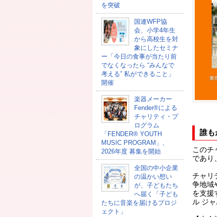
を突破
国連WFP協
会、小学4年生
から高校生を対
象にしたセミナ
ー「今日の食事が当たり前
でなくなったら “みんなで
考える” 私ができること」
開催
楽器メーカー
Fender®による
チャリティ・プ
ログラム
誰も
「FENDER®︎ YOUTH
MUSIC PROGRAM」、
このチ
2026年度 募集を開始
であり
全国の中小企業
チャリ
の温かい想い
争地域
が、子どもたち
を支援
へ届く「子ども
ル ジ
たちに音楽を届けるプロジ
ェクト」