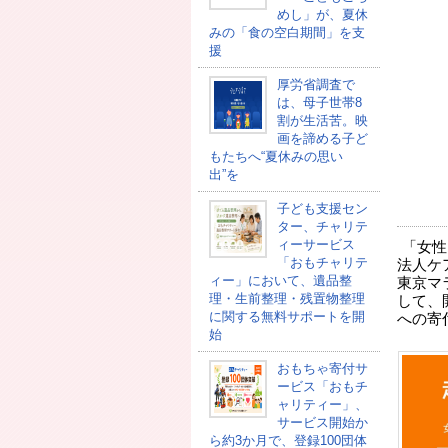
めし」が、夏休
みの「食の空白期間」を支
援
厚労省調査で
は、母子世帯8
割が生活苦。映
画を諦める子ど
もたちへ“夏休みの思い
出”を
子ども支援セン
ター、チャリテ
ィーサービス
「女性
「おもチャリテ
法人ケ
ィー」において、遺品整
東京マラ
理・生前整理・残置物整理
して、
に関する無料サポートを開
への寄
始
おもちゃ寄付サ
ービス「おもチ
ャリティー」、
サービス開始か
ら約3か月で、登録100団体