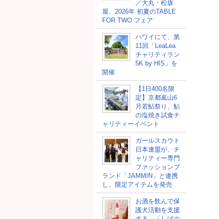
／大丸・松坂
屋、2026年 初夏のTABLE
FOR TWO フェア
ハワイにて、第
11回「LeaLea
チャリティラン
5K by HIS」を
開催
【1日400名限
定】京都嵐山6
月若鮎祭り、鮎
の塩焼き試食チ
ャリティーイベント
ガールスカウト
日本連盟が、チ
ャリティー専門
ファッションブ
ランド「JAMMIN」と連携
し、限定アイテムを発売
お酒を飲んで保
護犬活動を支援
する、「しばの