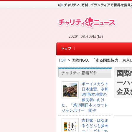
2026年08月09日(日)
TOP
>
国際NGO、「走る国際協力」東京
国際
チャリティ 新着30件
ーハ
ボーイスカウト
日本連盟、令和
金及
8年熊本地震の
被災者に向け
た、「第19回日本スカウト
ジャンボリー」開催
吉野家・はなま
るうどんも参画
ー「こどもごち