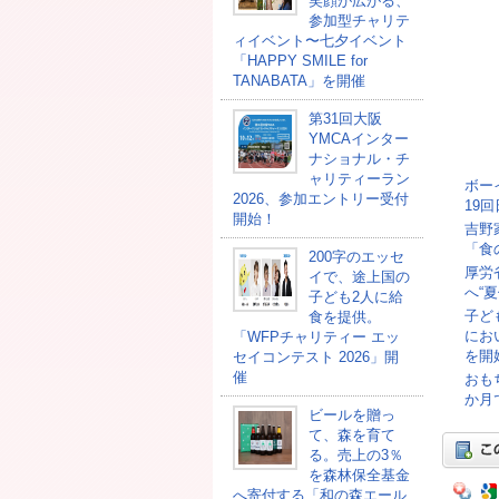
笑顔が広がる、
参加型チャリテ
ィイベント〜七夕イベント
「HAPPY SMILE for
TANABATA」を開催
第31回大阪
YMCAインター
ナショナル・チ
ャリティーラン
ボー
2026、参加エントリー受付
19
開始！
吉野
「食
200字のエッセ
厚労
イで、途上国の
へ“
子ども2人に給
子ど
食を提供。
にお
「WFPチャリティー エッ
を開
セイコンテスト 2026」開
催
おも
か月
ビールを贈っ
て、森を育て
る。売上の3％
を森林保全基金
へ寄付する「和の森エール