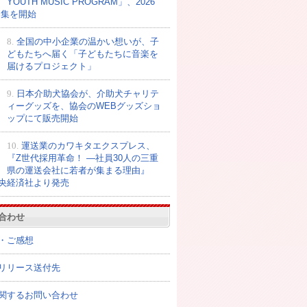
YOUTH MUSIC PROGRAM」、2026
募集を開始
8.
全国の中小企業の温かい想いが、子
どもたちへ届く「子どもたちに音楽を
届けるプロジェクト」
9.
日本介助犬協会が、介助犬チャリテ
ィーグッズを、協会のWEBグッズショ
ップにて販売開始
10.
運送業のカワキタエクスプレス、
『Z世代採用革命！ ―社員30人の三重
県の運送会社に若者が集まる理由』
央経済社より発売
合わせ
・ご感想
リリース送付先
関するお問い合わせ