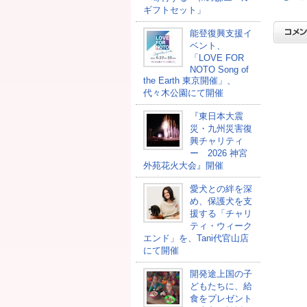
ギフトセット」
能登復興支援イ
ベント、
「LOVE FOR
NOTO Song of
the Earth 東京開催」、
代々木公園にて開催
『東日本大震
災・九州災害復
興チャリティ
ー 2026 神宮
外苑花火大会』開催
愛犬との絆を深
め、保護犬を支
援する「チャリ
ティ・ウィーク
エンド」を、Tani代官山店
にて開催
開発途上国の⼦
どもたちに、給
⾷をプレゼント