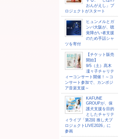
おんがえし」プ
ロジェクトがスタート
ヒュンメルとガ
ンバ大阪が、聴
覚障がい者支援
のため手話シャ
ツを寄付
【チケット販売
開始】
9/5（土）髙木
凜々子チャリテ
ィーコンサート開催！～コ
ンサート参加で、カンボジ
ア音楽支援～
KAFUNE
GROUPが、保
護犬支援を目的
としたチャリテ
ィライブ「第2回 推し犬プ
ロジェクトLIVE2026」に
参画