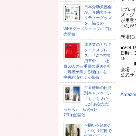
日本介助犬協会
1プレ
が、介助犬チャ
ズ・ジ
リティーグッズ
が用意
を、協会の
つなが
WEBグッズショップにて販
売開始
来場に
運送業のカワキ
■VOLT
タエクスプレ
日時：3
ス、『Z世代採
15
用革命！ ―社
時 
員30人の三重県の運送会社
会場：
に若者が集まる理由』を、
公式サ
中央経済社より発売
（
世界難民の日特
別キャンペーン
Amazo
『もしも わた
しが あなただ
ったら』、6/9(火)～
7/31(金)開催
〜願いを込めた
手づくり短冊で