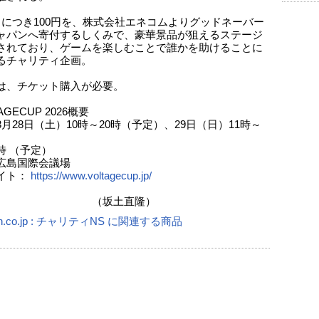
イにつき100円を、株式会社エネコムよりグッドネーバー
ャパンへ寄付するしくみで、豪華景品が狙えるステージ
されており、ゲームを楽しむことで誰かを助けることに
るチャリティ企画。
は、チケット購入が必要。
AGECUP 2026概要
月28日（土）10時～20時（予定）、29日（日）11時～
（予定）
広島国際会議場
イト：
https://www.voltagecup.jp/
坂土直隆）
n.co.jp : チャリティNS に関連する商品