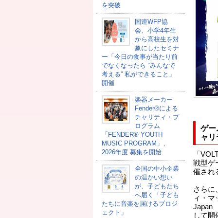
を突破
国連WFP協
会、小学4年生
から高校生を対
象にしたセミナ
ー「今日の食事が当たり前
でなくなったら “みんなで
考える” 私ができること」
開催
楽器メーカー
Fender®による
チャリティ・プ
ログラム
ゲー
「FENDER®︎ YOUTH
ャリ
MUSIC PROGRAM」、
2026年度 募集を開始
「VOL
戦型ゲ
全国の中小企業
催され
の温かい想い
が、子どもたち
さらに
へ届く「子ども
ィ・マッチ
たちに音楽を届けるプロジ
Jap
ェクト」
して開