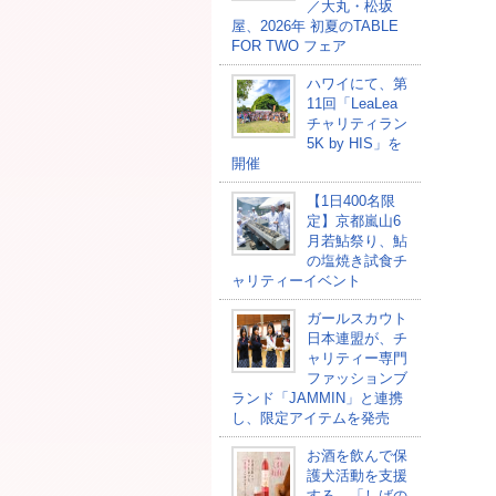
／大丸・松坂
屋、2026年 初夏のTABLE
FOR TWO フェア
ハワイにて、第
11回「LeaLea
チャリティラン
5K by HIS」を
開催
【1日400名限
定】京都嵐山6
月若鮎祭り、鮎
の塩焼き試食チ
ャリティーイベント
ガールスカウト
日本連盟が、チ
ャリティー専門
ファッションブ
ランド「JAMMIN」と連携
し、限定アイテムを発売
お酒を飲んで保
護犬活動を支援
する、「しばの