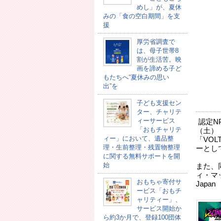
めし」が、夏休
みの「食の空白期間」を支
援
厚労省調査で
は、母子世帯8
割が生活苦。映
画を諦める子ど
もたちへ“夏休みの思い
出”を
子ども支援セン
ター、チャリテ
ィーサービス
認定N
「おもチャリテ
（土）
ィー」において、遺品整
「VOL
理・生前整理・残置物整理
ーとし
に関する無料サポートを開
始
また、
ィ・マッチ
おもちゃ寄付サ
Jap
ービス「おもチ
ャリティー」、
サービス開始か
ら約3か月で、登録100団体