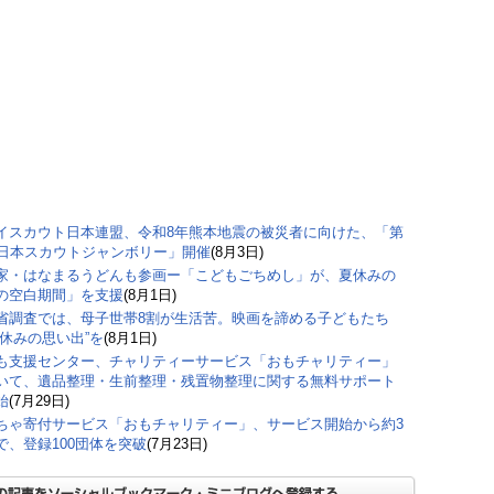
イスカウト日本連盟、令和8年熊本地震の被災者に向けた、「第
回日本スカウトジャンボリー」開催
(8月3日)
家・はなまるうどんも参画ー「こどもごちめし」が、夏休みの
の空白期間」を支援
(8月1日)
省調査では、母子世帯8割が生活苦。映画を諦める子どもたち
夏休みの思い出”を
(8月1日)
も支援センター、チャリティーサービス「おもチャリティー」
いて、遺品整理・生前整理・残置物整理に関する無料サポート
始
(7月29日)
ちゃ寄付サービス「おもチャリティー」、サービス開始から約3
で、登録100団体を突破
(7月23日)