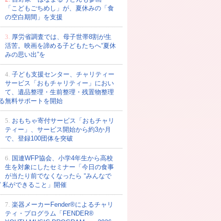
「こどもごちめし」が、夏休みの「食
の空白期間」を支援
3.
厚労省調査では、母子世帯8割が生
活苦。映画を諦める子どもたちへ“夏休
みの思い出”を
4.
子ども支援センター、チャリティー
サービス「おもチャリティー」におい
て、遺品整理・生前整理・残置物整理
る無料サポートを開始
5.
おもちゃ寄付サービス「おもチャリ
ティー」、サービス開始から約3か月
で、登録100団体を突破
6.
国連WFP協会、小学4年生から高校
生を対象にしたセミナー「今日の食事
が当たり前でなくなったら “みんなで
” 私ができること」開催
7.
楽器メーカーFender®によるチャリ
ティ・プログラム「FENDER®︎