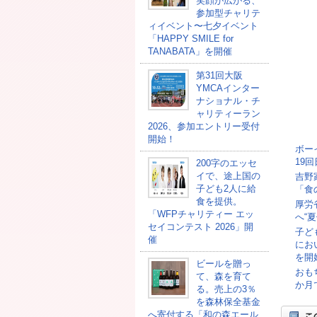
笑顔が広がる、
参加型チャリテ
ィイベント〜七夕イベント
「HAPPY SMILE for
TANABATA」を開催
第31回大阪
YMCAインター
ナショナル・チ
ャリティーラン
2026、参加エントリー受付
開始！
ボー
19
200字のエッセ
イで、途上国の
吉野
子ども2人に給
「食
食を提供。
厚労
「WFPチャリティー エッ
へ“
セイコンテスト 2026」開
子ど
催
にお
を開
ビールを贈っ
おも
て、森を育て
か月
る。売上の3％
を森林保全基金
へ寄付する「和の森エール