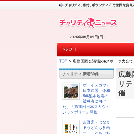
2026年08月09日(日)
TOP
>
広島国際会議場のeスポーツ大会で、
広島
チャリティ 新着30件
リテ
ボーイスカウト
日本連盟、令和
催
8年熊本地震の
被災者に向け
た、「第19回日本スカウト
ジャンボリー」開催
吉野家・はなま
るうどんも参画
ー「こどもごち