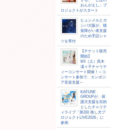
おんがえし」プ
ロジェクトがスタート
ヒュンメルとガ
ンバ大阪が、聴
覚障がい者支援
のため手話シャ
ツを寄付
【チケット販売
開始】
9/5（土）髙木
凜々子チャリテ
ィーコンサート開催！～コ
ンサート参加で、カンボジ
ア音楽支援～
KAFUNE
GROUPが、保
護犬支援を目的
としたチャリテ
ィライブ「第2回 推し犬プ
ロジェクトLIVE2026」に
参画