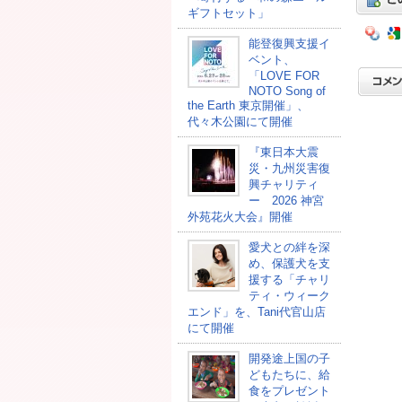
ギフトセット」
能登復興支援イ
ベント、
「LOVE FOR
NOTO Song of
the Earth 東京開催」、
代々木公園にて開催
『東日本大震
災・九州災害復
興チャリティ
ー 2026 神宮
外苑花火大会』開催
愛犬との絆を深
め、保護犬を支
援する「チャリ
ティ・ウィーク
エンド」を、Tani代官山店
にて開催
開発途上国の⼦
どもたちに、給
⾷をプレゼント