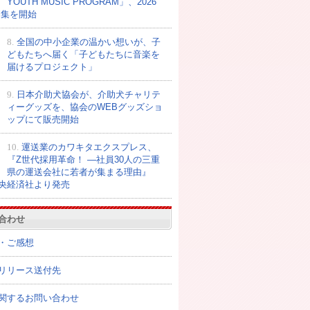
YOUTH MUSIC PROGRAM」、2026
募集を開始
8.
全国の中小企業の温かい想いが、子
どもたちへ届く「子どもたちに音楽を
届けるプロジェクト」
9.
日本介助犬協会が、介助犬チャリテ
ィーグッズを、協会のWEBグッズショ
ップにて販売開始
10.
運送業のカワキタエクスプレス、
『Z世代採用革命！ ―社員30人の三重
県の運送会社に若者が集まる理由』
央経済社より発売
合わせ
・ご感想
リリース送付先
関するお問い合わせ