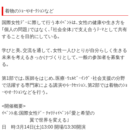
着物のｼｮｰやｵｰｸｼｮﾝなど
国際女性ﾃﾞｰに際して行う本ｲﾍﾞﾝﾄは､女性の健康や生き方を
｢個人の問題｣ではなく､｢社会全体｣で支え合うﾃｰﾏとして共有
することを目的にしている｡
学びと美､交流を通して､女性一人ひとりが自分らしく生きる
未来を考えるきっかけづくりとして､一般の参加者を募集す
る｡
第1部では､医師をはじめ､医療･ｳｪﾙﾋﾞｰｲﾝｸﾞ･社会支援の分野
で活躍する専門家による講演やﾄｰｸｾｯｼｮﾝ､第2部では着物のｼｮ
ｰやｵｰｸｼｮﾝなどを行う｡
<開催概要>
ｲﾍﾞﾝﾄ名:国際女性ﾃﾞｰ ﾁｬﾘﾃｨｲﾍﾞﾝﾄ｢愛と希望の
翼で世界を変える｣
日 時:3月14日(土)13:00 開場/13:30開演