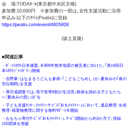
会 場:TODAﾎｰﾙ(東京都中央区京橋)
参加費:10,000円 ※参加費の一部は､女性支援活動に活用
申込み:以下のｻｲﾄ(Peatix)に登録
https://peatix.com/event/4805808
(坂土直隆)
■関連記事
・ﾎﾞｰｲｽｶｳﾄ日本連盟､令和8年熊本地震の被災者に向けた､｢第19回日
本ｽｶｳﾄｼﾞｬﾝﾎﾞﾘｰ｣開催
・吉野家･はなまるうどんも参画ｰ｢こどもごちめし｣が､夏休みの｢食の
空白期間｣を支援
・厚労省調査では､母子世帯8割が生活苦｡映画を諦める子どもたち
へ“夏休みの思い出”を
・子ども支援ｾﾝﾀｰ､ﾁｬﾘﾃｨｰｻｰﾋﾞｽ｢おもﾁｬﾘﾃｨｰ｣において､遺品整理･生前
整理･残置物整理に関する無料ｻﾎﾟｰﾄを開始
・おもちゃ寄付ｻｰﾋﾞｽ｢おもﾁｬﾘﾃｨｰ｣､ｻｰﾋﾞｽ開始から約3か月で､登録
100団体を突破