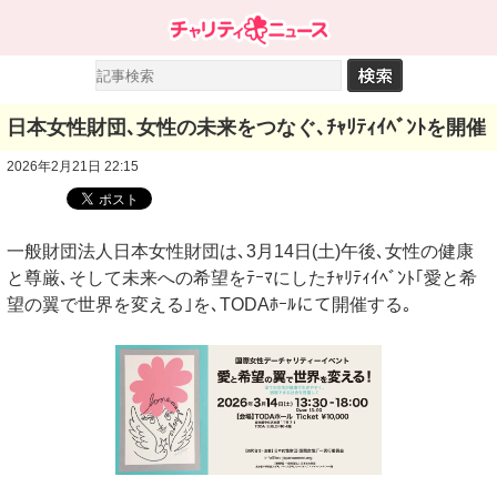
日本女性財団､女性の未来をつなぐ､ﾁｬﾘﾃｨｲﾍﾞﾝﾄを開催
2026年2月21日 22:15
一般財団法人日本女性財団は､3月14日(土)午後､女性の健康
と尊厳､そして未来への希望をﾃｰﾏにしたﾁｬﾘﾃｨｲﾍﾞﾝﾄ｢愛と希
望の翼で世界を変える｣を､TODAﾎｰﾙにて開催する｡