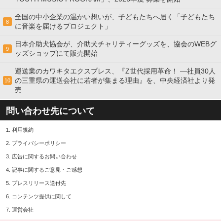
全国の中小企業の温かい想いが、子どもたちへ届く「子どもたち
8
に音楽を届けるプロジェクト」
日本介助犬協会が、介助犬チャリティーグッズを、協会のWEBグ
9
ッズショップにて販売開始
運送業のカワキタエクスプレス、『Z世代採用革命！ ―社員30人
の三重県の運送会社に若者が集まる理由』を、中央経済社より発
10
売
問い合わせ先について
1.
利用規約
2.
プライバシーポリシー
3.
広告に関するお問い合わせ
4.
記事に関するご意見・ご感想
5.
プレスリリース送付先
6.
コンテンツ提供に関して
7.
運営会社