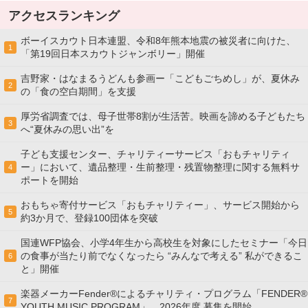
アクセスランキング
ボーイスカウト日本連盟、令和8年熊本地震の被災者に向けた、
1
「第19回日本スカウトジャンボリー」開催
吉野家・はなまるうどんも参画ー「こどもごちめし」が、夏休み
2
の「食の空白期間」を支援
厚労省調査では、母子世帯8割が生活苦。映画を諦める子どもたち
3
へ“夏休みの思い出”を
子ども支援センター、チャリティーサービス「おもチャリティ
ー」において、遺品整理・生前整理・残置物整理に関する無料サ
4
ポートを開始
おもちゃ寄付サービス「おもチャリティー」、サービス開始から
5
約3か月で、登録100団体を突破
国連WFP協会、小学4年生から高校生を対象にしたセミナー「今日
の食事が当たり前でなくなったら “みんなで考える” 私ができるこ
6
と」開催
楽器メーカーFender®によるチャリティ・プログラム「FENDER®︎
7
YOUTH MUSIC PROGRAM」、2026年度 募集を開始