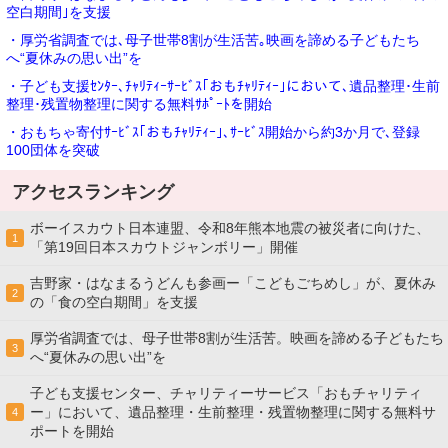
空白期間｣を支援
・厚労省調査では､母子世帯8割が生活苦｡映画を諦める子どもたち
へ“夏休みの思い出”を
・子ども支援ｾﾝﾀｰ､ﾁｬﾘﾃｨｰｻｰﾋﾞｽ｢おもﾁｬﾘﾃｨｰ｣において､遺品整理･生前
整理･残置物整理に関する無料ｻﾎﾟｰﾄを開始
・おもちゃ寄付ｻｰﾋﾞｽ｢おもﾁｬﾘﾃｨｰ｣､ｻｰﾋﾞｽ開始から約3か月で､登録
100団体を突破
アクセスランキング
ボーイスカウト日本連盟、令和8年熊本地震の被災者に向けた、
1
「第19回日本スカウトジャンボリー」開催
吉野家・はなまるうどんも参画ー「こどもごちめし」が、夏休み
2
の「食の空白期間」を支援
厚労省調査では、母子世帯8割が生活苦。映画を諦める子どもたち
3
へ“夏休みの思い出”を
子ども支援センター、チャリティーサービス「おもチャリティ
ー」において、遺品整理・生前整理・残置物整理に関する無料サ
4
ポートを開始