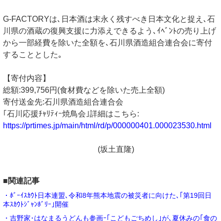
G-FACTORYは､日本酒は末永く残すべき日本文化と捉え､石
川県の酒蔵の復興支援に力添えできるよう､ｲﾍﾞﾝﾄの売り上げ
から一部経費を除いた全額を､石川県酒造組合連合会に寄付
することとした｡
【寄付内容】
総額:399,756円(食材費などを除いた売上全額)
寄付送金先:石川県酒造組合連合会
｢石川応援ﾁｬﾘﾃｨｰ焼鳥会｣詳細はこちら:
https://prtimes.jp/main/html/rd/p/000000401.000023530.html
(坂土直隆)
■関連記事
・ﾎﾞｰｲｽｶｳﾄ日本連盟､令和8年熊本地震の被災者に向けた､｢第19回日
本ｽｶｳﾄｼﾞｬﾝﾎﾞﾘｰ｣開催
・吉野家･はなまるうどんも参画ｰ｢こどもごちめし｣が､夏休みの｢食の