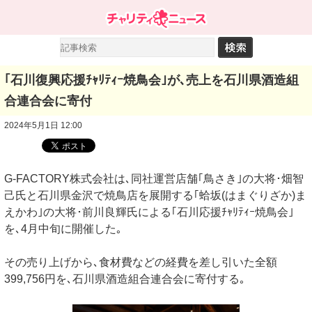
｢石川復興応援ﾁｬﾘﾃｨｰ焼鳥会｣が､売上を石川県酒造組
合連合会に寄付
2024年5月1日 12:00
G-FACTORY株式会社は､同社運営店舗｢鳥さき｣の大将･畑智
己氏と石川県金沢で焼鳥店を展開する｢蛤坂(はまぐりざか)ま
えかわ｣の大将･前川良輝氏による｢石川応援ﾁｬﾘﾃｨｰ焼鳥会｣
を､4月中旬に開催した｡
その売り上げから､食材費などの経費を差し引いた全額
399,756円を､石川県酒造組合連合会に寄付する｡