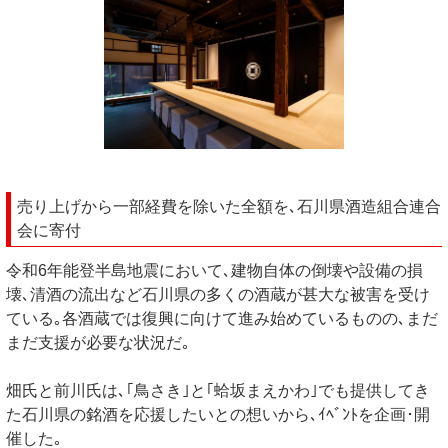
売り上げから一部経費を除いた全額を､石川県酒造組合連合
会に寄付
令和6年能登半島地震において､建物自体の倒壊や設備の損
壊､清酒の流出など石川県の多くの酒蔵が甚大な被害を受け
ている｡各酒蔵では復興に向けて進み始めているものの､まだ
まだ支援が必要な状況だ｡
畑氏と前川氏は､｢鳥さき｣と｢蛤坂まえかわ｣でも提供してき
た石川県の銘酒を応援したいとの想いから､ｲﾍﾞﾝﾄを企画･開
催した｡