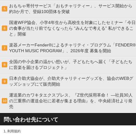
おもちゃ寄付サービス「おもチャリティー」、サービス開始から
5
約3か月で、登録100団体を突破
国連WFP協会、小学4年生から高校生を対象にしたセミナー「今日
の食事が当たり前でなくなったら “みんなで考える” 私ができるこ
6
と」開催
楽器メーカーFender®によるチャリティ・プログラム「FENDER®︎
7
YOUTH MUSIC PROGRAM」、2026年度 募集を開始
全国の中小企業の温かい想いが、子どもたちへ届く「子どもたち
8
に音楽を届けるプロジェクト」
日本介助犬協会が、介助犬チャリティーグッズを、協会のWEBグ
9
ッズショップにて販売開始
運送業のカワキタエクスプレス、『Z世代採用革命！ ―社員30人
の三重県の運送会社に若者が集まる理由』を、中央経済社より発
10
売
問い合わせ先について
1.
利用規約