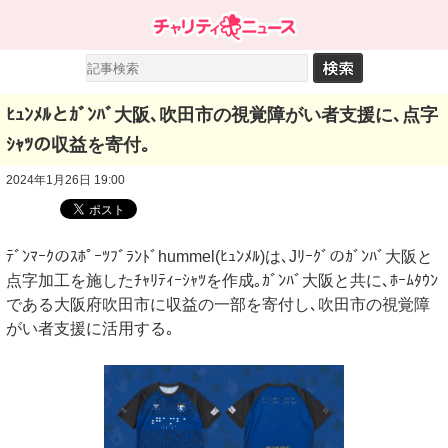
ﾋｭﾝﾒﾙとｶﾞﾝﾊﾞ大阪､吹田市の視覚障がい者支援に､点字
ｼｬﾂの収益を寄付｡
2024年1月26日 19:00
ﾃﾞﾝﾏｰｸのｽﾎﾟｰﾂﾌﾞﾗﾝﾄﾞhummel(ﾋｭﾝﾒﾙ)は､Jﾘｰｸﾞのｶﾞﾝﾊﾞ大阪と
点字加工を施したﾁｬﾘﾃｨｰｼｬﾂを作成｡ｶﾞﾝﾊﾞ大阪と共に､ﾎｰﾑﾀｳﾝ
である大阪府吹田市に収益の一部を寄付し､吹田市の視覚障
がい者支援に活用する｡