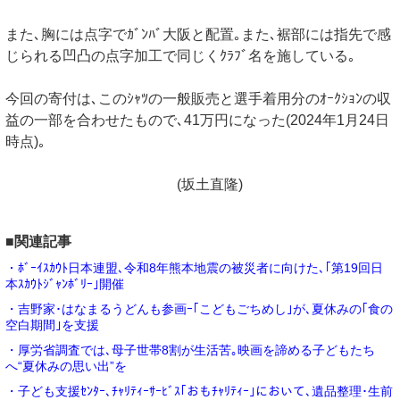
また､胸には点字でｶﾞﾝﾊﾞ大阪と配置｡また､裾部には指先で感
じられる凹凸の点字加工で同じくｸﾗﾌﾞ名を施している｡
今回の寄付は､このｼｬﾂの一般販売と選手着用分のｵｰｸｼｮﾝの収
益の一部を合わせたもので､41万円になった(2024年1月24日
時点)｡
(坂土直隆)
■関連記事
・ﾎﾞｰｲｽｶｳﾄ日本連盟､令和8年熊本地震の被災者に向けた､｢第19回日
本ｽｶｳﾄｼﾞｬﾝﾎﾞﾘｰ｣開催
・吉野家･はなまるうどんも参画ｰ｢こどもごちめし｣が､夏休みの｢食の
空白期間｣を支援
・厚労省調査では､母子世帯8割が生活苦｡映画を諦める子どもたち
へ“夏休みの思い出”を
・子ども支援ｾﾝﾀｰ､ﾁｬﾘﾃｨｰｻｰﾋﾞｽ｢おもﾁｬﾘﾃｨｰ｣において､遺品整理･生前