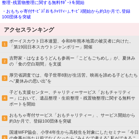
整理･残置物整理に関する無料ｻﾎﾟｰﾄを開始
・おもちゃ寄付ｻｰﾋﾞｽ｢おもﾁｬﾘﾃｨｰ｣､ｻｰﾋﾞｽ開始から約3か月で､登録
100団体を突破
アクセスランキング
ボーイスカウト日本連盟、令和8年熊本地震の被災者に向けた、
1
「第19回日本スカウトジャンボリー」開催
吉野家・はなまるうどんも参画ー「こどもごちめし」が、夏休み
2
の「食の空白期間」を支援
厚労省調査では、母子世帯8割が生活苦。映画を諦める子どもたち
3
へ“夏休みの思い出”を
子ども支援センター、チャリティーサービス「おもチャリティ
ー」において、遺品整理・生前整理・残置物整理に関する無料サ
4
ポートを開始
おもちゃ寄付サービス「おもチャリティー」、サービス開始から
5
約3か月で、登録100団体を突破
国連WFP協会、小学4年生から高校生を対象にしたセミナー「今日
の食事が当たり前でなくなったら “みんなで考える” 私ができるこ
6