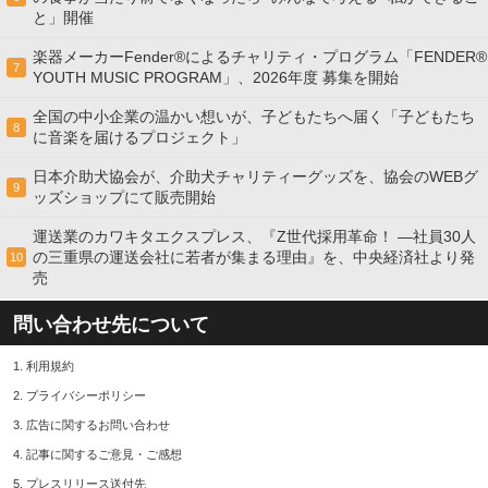
と」開催
楽器メーカーFender®によるチャリティ・プログラム「FENDER®︎
7
YOUTH MUSIC PROGRAM」、2026年度 募集を開始
全国の中小企業の温かい想いが、子どもたちへ届く「子どもたち
8
に音楽を届けるプロジェクト」
日本介助犬協会が、介助犬チャリティーグッズを、協会のWEBグ
9
ッズショップにて販売開始
運送業のカワキタエクスプレス、『Z世代採用革命！ ―社員30人
の三重県の運送会社に若者が集まる理由』を、中央経済社より発
10
売
問い合わせ先について
1.
利用規約
2.
プライバシーポリシー
3.
広告に関するお問い合わせ
4.
記事に関するご意見・ご感想
5.
プレスリリース送付先