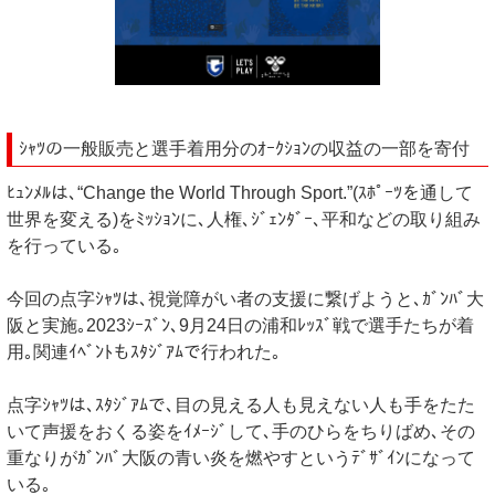
ｼｬﾂの一般販売と選手着用分のｵｰｸｼｮﾝの収益の一部を寄付
ﾋｭﾝﾒﾙは､“Change the World Through Sport.”(ｽﾎﾟｰﾂを通して
世界を変える)をﾐｯｼｮﾝに､人権､ｼﾞｪﾝﾀﾞｰ､平和などの取り組み
を行っている｡
今回の点字ｼｬﾂは､視覚障がい者の支援に繋げようと､ｶﾞﾝﾊﾞ大
阪と実施｡2023ｼｰｽﾞﾝ､9月24日の浦和ﾚｯｽﾞ戦で選手たちが着
用｡関連ｲﾍﾞﾝﾄもｽﾀｼﾞｱﾑで行われた｡
点字ｼｬﾂは､ｽﾀｼﾞｱﾑで､目の見える人も見えない人も手をたた
いて声援をおくる姿をｲﾒｰｼﾞして､手のひらをちりばめ､その
重なりがｶﾞﾝﾊﾞ大阪の青い炎を燃やすというﾃﾞｻﾞｲﾝになって
いる｡