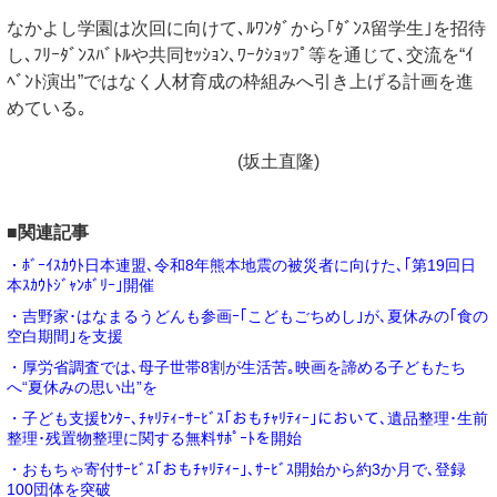
なかよし学園は次回に向けて､ﾙﾜﾝﾀﾞから｢ﾀﾞﾝｽ留学生｣を招待
し､ﾌﾘｰﾀﾞﾝｽﾊﾞﾄﾙや共同ｾｯｼｮﾝ､ﾜｰｸｼｮｯﾌﾟ等を通じて､交流を“ｲ
ﾍﾞﾝﾄ演出”ではなく人材育成の枠組みへ引き上げる計画を進
めている｡
(坂土直隆)
■関連記事
・ﾎﾞｰｲｽｶｳﾄ日本連盟､令和8年熊本地震の被災者に向けた､｢第19回日
本ｽｶｳﾄｼﾞｬﾝﾎﾞﾘｰ｣開催
・吉野家･はなまるうどんも参画ｰ｢こどもごちめし｣が､夏休みの｢食の
空白期間｣を支援
・厚労省調査では､母子世帯8割が生活苦｡映画を諦める子どもたち
へ“夏休みの思い出”を
・子ども支援ｾﾝﾀｰ､ﾁｬﾘﾃｨｰｻｰﾋﾞｽ｢おもﾁｬﾘﾃｨｰ｣において､遺品整理･生前
整理･残置物整理に関する無料ｻﾎﾟｰﾄを開始
・おもちゃ寄付ｻｰﾋﾞｽ｢おもﾁｬﾘﾃｨｰ｣､ｻｰﾋﾞｽ開始から約3か月で､登録
100団体を突破