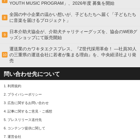
7
YOUTH MUSIC PROGRAM」、2026年度 募集を開始
全国の中小企業の温かい想いが、子どもたちへ届く「子どもたち
8
に音楽を届けるプロジェクト」
日本介助犬協会が、介助犬チャリティーグッズを、協会のWEBグ
9
ッズショップにて販売開始
運送業のカワキタエクスプレス、『Z世代採用革命！ ―社員30人
の三重県の運送会社に若者が集まる理由』を、中央経済社より発
10
売
問い合わせ先について
1.
利用規約
2.
プライバシーポリシー
3.
広告に関するお問い合わせ
4.
記事に関するご意見・ご感想
5.
プレスリリース送付先
6.
コンテンツ提供に関して
7.
運営会社