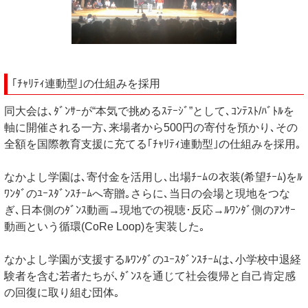
｢ﾁｬﾘﾃｨ連動型｣の仕組みを採用
同大会は､ﾀﾞﾝｻｰが“本気で挑めるｽﾃｰｼﾞ”として､ｺﾝﾃｽﾄ/ﾊﾞﾄﾙを
軸に開催される一方､来場者から500円の寄付を預かり､その
全額を国際教育支援に充てる｢ﾁｬﾘﾃｨ連動型｣の仕組みを採用｡
なかよし学園は､寄付金を活用し､出場ﾁｰﾑの衣装(希望ﾁｰﾑ)をﾙ
ﾜﾝﾀﾞのﾕｰｽﾀﾞﾝｽﾁｰﾑへ寄贈｡さらに､当日の会場と現地をつな
ぎ､日本側のﾀﾞﾝｽ動画→現地での視聴･反応→ﾙﾜﾝﾀﾞ側のｱﾝｻｰ
動画という循環(CoRe Loop)を実装した｡
なかよし学園が支援するﾙﾜﾝﾀﾞのﾕｰｽﾀﾞﾝｽﾁｰﾑは､小学校中退経
験者を含む若者たちが､ﾀﾞﾝｽを通じて社会復帰と自己肯定感
の回復に取り組む団体｡