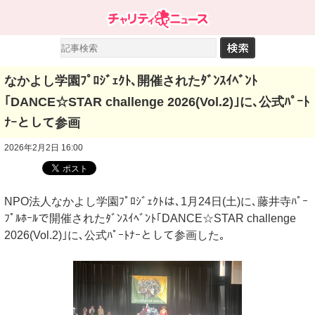
なかよし学園ﾌﾟﾛｼﾞｪｸﾄ､開催されたﾀﾞﾝｽｲﾍﾞﾝﾄ
｢DANCE☆STAR challenge 2026(Vol.2)｣に､公式ﾊﾟｰﾄ
ﾅｰとして参画
2026年2月2日 16:00
NPO法人なかよし学園ﾌﾟﾛｼﾞｪｸﾄは､1月24日(土)に､藤井寺ﾊﾟｰ
ﾌﾟﾙﾎｰﾙで開催されたﾀﾞﾝｽｲﾍﾞﾝﾄ｢DANCE☆STAR challenge
2026(Vol.2)｣に､公式ﾊﾟｰﾄﾅｰとして参画した｡