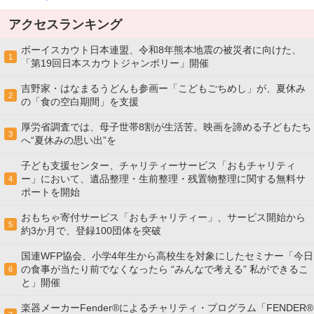
アクセスランキング
ボーイスカウト日本連盟、令和8年熊本地震の被災者に向けた、
1
「第19回日本スカウトジャンボリー」開催
吉野家・はなまるうどんも参画ー「こどもごちめし」が、夏休み
2
の「食の空白期間」を支援
厚労省調査では、母子世帯8割が生活苦。映画を諦める子どもたち
3
へ“夏休みの思い出”を
子ども支援センター、チャリティーサービス「おもチャリティ
ー」において、遺品整理・生前整理・残置物整理に関する無料サ
4
ポートを開始
おもちゃ寄付サービス「おもチャリティー」、サービス開始から
5
約3か月で、登録100団体を突破
国連WFP協会、小学4年生から高校生を対象にしたセミナー「今日
の食事が当たり前でなくなったら “みんなで考える” 私ができるこ
6
と」開催
楽器メーカーFender®によるチャリティ・プログラム「FENDER®︎