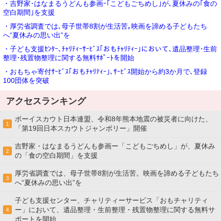
・吉野家･はなまるうどんも参画ｰ｢こどもごちめし｣が､夏休みの｢食の
空白期間｣を支援
・厚労省調査では､母子世帯8割が生活苦｡映画を諦める子どもたち
へ“夏休みの思い出”を
・子ども支援ｾﾝﾀｰ､ﾁｬﾘﾃｨｰｻｰﾋﾞｽ｢おもﾁｬﾘﾃｨｰ｣において､遺品整理･生前
整理･残置物整理に関する無料ｻﾎﾟｰﾄを開始
・おもちゃ寄付ｻｰﾋﾞｽ｢おもﾁｬﾘﾃｨｰ｣､ｻｰﾋﾞｽ開始から約3か月で､登録
100団体を突破
アクセスランキング
ボーイスカウト日本連盟、令和8年熊本地震の被災者に向けた、
1
「第19回日本スカウトジャンボリー」開催
吉野家・はなまるうどんも参画ー「こどもごちめし」が、夏休み
2
の「食の空白期間」を支援
厚労省調査では、母子世帯8割が生活苦。映画を諦める子どもたち
3
へ“夏休みの思い出”を
子ども支援センター、チャリティーサービス「おもチャリティ
ー」において、遺品整理・生前整理・残置物整理に関する無料サ
4
ポートを開始