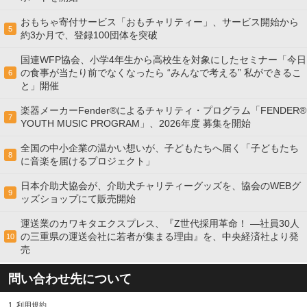
おもちゃ寄付サービス「おもチャリティー」、サービス開始から
5
約3か月で、登録100団体を突破
国連WFP協会、小学4年生から高校生を対象にしたセミナー「今日
の食事が当たり前でなくなったら “みんなで考える” 私ができるこ
6
と」開催
楽器メーカーFender®によるチャリティ・プログラム「FENDER®︎
7
YOUTH MUSIC PROGRAM」、2026年度 募集を開始
全国の中小企業の温かい想いが、子どもたちへ届く「子どもたち
8
に音楽を届けるプロジェクト」
日本介助犬協会が、介助犬チャリティーグッズを、協会のWEBグ
9
ッズショップにて販売開始
運送業のカワキタエクスプレス、『Z世代採用革命！ ―社員30人
の三重県の運送会社に若者が集まる理由』を、中央経済社より発
10
売
問い合わせ先について
1.
利用規約