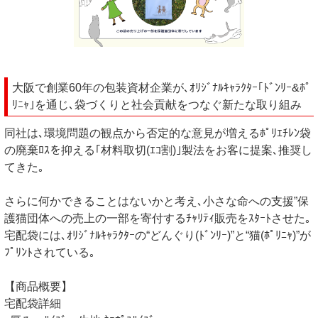
大阪で創業60年の包装資材企業が､ｵﾘｼﾞﾅﾙｷｬﾗｸﾀｰ｢ﾄﾞﾝﾘｰ&ﾎﾟ
ﾘﾆｬ｣を通じ､袋づくりと社会貢献をつなぐ新たな取り組み
同社は､環境問題の観点から否定的な意見が増えるﾎﾟﾘｴﾁﾚﾝ袋
の廃棄ﾛｽを抑える｢材料取切(ｴｺ割)｣製法をお客に提案､推奨し
てきた｡
さらに何かできることはないかと考え､小さな命への支援”保
護猫団体への売上の一部を寄付するﾁｬﾘﾃｨ販売をｽﾀｰﾄさせた｡
宅配袋には､ｵﾘｼﾞﾅﾙｷｬﾗｸﾀｰの“どんぐり(ﾄﾞﾝﾘｰ)”と“猫(ﾎﾟﾘﾆｬ)”が
ﾌﾟﾘﾝﾄされている｡
【商品概要】
宅配袋詳細