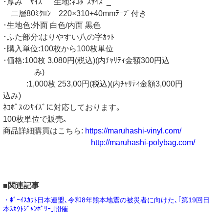
･厚み ｻｲｽﾞ 生地:ﾈｺﾎﾟｽｻｲｽﾞ_
二層80ﾐｸﾛﾝ 220×310+40mmﾃｰﾌﾟ付き
･生地色:外面 白色/内面 黒色
･ふた部分:はりやすい八の字ｶｯﾄ
･購入単位:100枚から100枚単位
･価格:100枚 3,080円(税込)(内ﾁｬﾘﾃｨ金額300円込
み)
:1,000枚 253,00円(税込)(内ﾁｬﾘﾃｨ金額3,000円
込み)
ﾈｺﾎﾟｽのｻｲｽﾞに対応しております｡
100枚単位で販売｡
商品詳細購買はこちら:
https://maruhashi-vinyl.com/
http://maruhashi-polybag.com/
■関連記事
・ﾎﾞｰｲｽｶｳﾄ日本連盟､令和8年熊本地震の被災者に向けた､｢第19回日
本ｽｶｳﾄｼﾞｬﾝﾎﾞﾘｰ｣開催