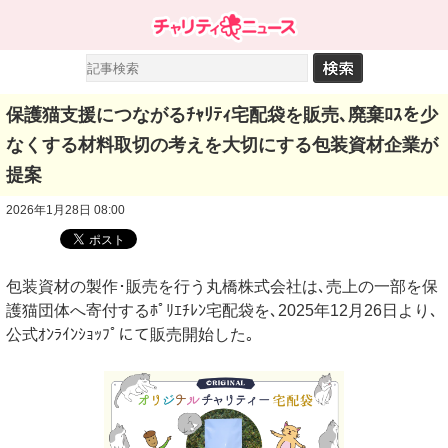
保護猫支援につながるﾁｬﾘﾃｨ宅配袋を販売､廃棄ﾛｽを少
なくする材料取切の考えを大切にする包装資材企業が
提案
2026年1月28日 08:00
包装資材の製作･販売を行う丸橋株式会社は､売上の一部を保
護猫団体へ寄付するﾎﾟﾘｴﾁﾚﾝ宅配袋を､2025年12月26日より､
公式ｵﾝﾗｲﾝｼｮｯﾌﾟにて販売開始した｡