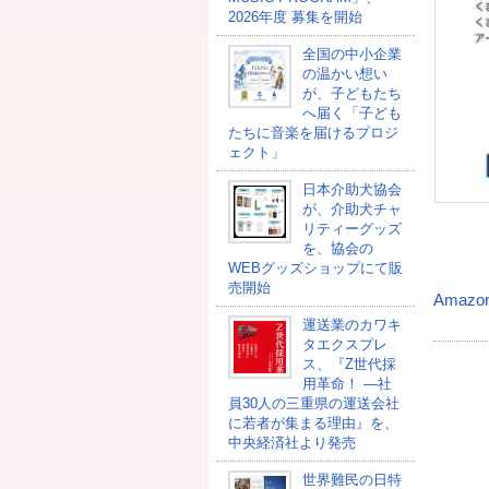
2026年度 募集を開始
全国の中小企業
の温かい想い
が、子どもたち
へ届く「子ども
たちに音楽を届けるプロジ
ェクト」
日本介助犬協会
が、介助犬チャ
リティーグッズ
を、協会の
WEBグッズショップにて販
売開始
Amazo
運送業のカワキ
タエクスプレ
ス、『Z世代採
用革命！ ―社
員30人の三重県の運送会社
に若者が集まる理由』を、
中央経済社より発売
世界難民の日特