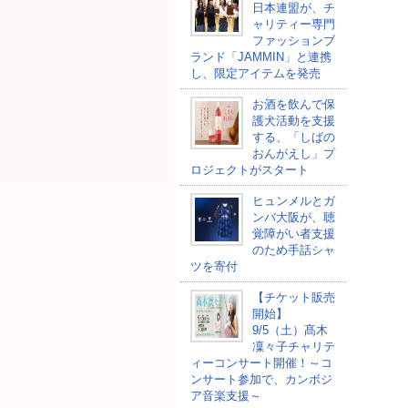
日本連盟が、チ
ャリティー専門
ファッションブ
ランド「JAMMIN」と連携
し、限定アイテムを発売
お酒を飲んで保
護犬活動を支援
する、「しばの
おんがえし」プ
ロジェクトがスタート
ヒュンメルとガ
ンバ大阪が、聴
覚障がい者支援
のため手話シャ
ツを寄付
【チケット販売
開始】
9/5（土）髙木
凜々子チャリテ
ィーコンサート開催！～コ
ンサート参加で、カンボジ
ア音楽支援～