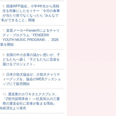
6.
国連WFP協会、小学4年生から高校
生を対象にしたセミナー「今日の食事
が当たり前でなくなったら “みんなで
” 私ができること」開催
7.
楽器メーカーFender®によるチャリ
ティ・プログラム「FENDER®︎
YOUTH MUSIC PROGRAM」、2026
募集を開始
8.
全国の中小企業の温かい想いが、子
どもたちへ届く「子どもたちに音楽を
届けるプロジェクト」
9.
日本介助犬協会が、介助犬チャリテ
ィーグッズを、協会のWEBグッズショ
ップにて販売開始
10.
運送業のカワキタエクスプレス、
『Z世代採用革命！ ―社員30人の三重
県の運送会社に若者が集まる理由』
央経済社より発売