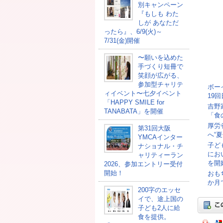
別キャンペーン
『もしも わた
しが あなただ
ったら』、6/9(火)～
7/31(金)開催
〜願いを込めた
手づくり短冊で
笑顔が広がる、
参加型チャリテ
ボー
ィイベント〜七夕イベント
19
「HAPPY SMILE for
吉野
TANABATA」を開催
「食
厚労
第31回大阪
へ“
YMCAインター
子ど
ナショナル・チ
にお
ャリティーラン
を開
2026、参加エントリー受付
開始！
おも
か月
200字のエッセ
イで、途上国の
子ども2人に給
食を提供。