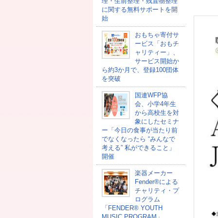
理・生前整理・残置物整理
に関する無料サポートを開
始
おもちゃ寄付サ
ービス「おもチ
ャリティー」、
サービス開始か
ら約3か月で、登録100団体
を突破
国連WFP協
会、小学4年生
から高校生を対
象にしたセミナ
ー「今日の食事が当たり前
でなくなったら “みんなで
考える” 私ができること」
開催
楽器メーカー
Fender®による
チャリティ・プ
ログラム
「FENDER®︎ YOUTH
MUSIC PROGRAM」、