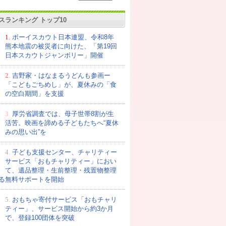
スランキング トップ10
1.
ボーイスカウト日本連盟、令和8年
熊本地震の被災者に向けた、「第19回
日本スカウトジャンボリー」開催
2.
吉野家・はなまるうどんも参画ー
「こどもごちめし」が、夏休みの「食
の空白期間」を支援
3.
厚労省調査では、母子世帯8割が生
活苦。映画を諦める子どもたちへ“夏休
みの思い出”を
4.
子ども支援センター、チャリティー
サービス「おもチャリティー」におい
て、遺品整理・生前整理・残置物整理
る無料サポートを開始
5.
おもちゃ寄付サービス「おもチャリ
ティー」、サービス開始から約3か月
で、登録100団体を突破