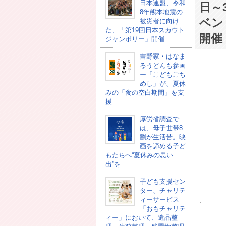
日本連盟、令和
日～
8年熊本地震の
ベント
被災者に向け
た、「第19回日本スカウト
開催
ジャンボリー」開催
吉野家・はなま
るうどんも参画
ー「こどもごち
めし」が、夏休
みの「食の空白期間」を支
援
厚労省調査で
は、母子世帯8
割が生活苦。映
画を諦める子ど
もたちへ“夏休みの思い
出”を
子ども支援セン
ター、チャリテ
ィーサービス
「おもチャリテ
ィー」において、遺品整