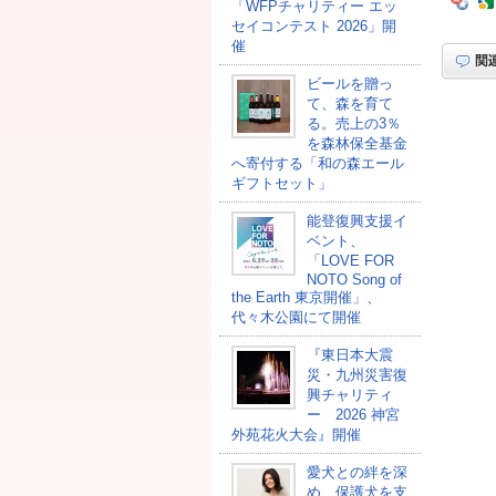
「WFPチャリティー エッ
セイコンテスト 2026」開
催
ビールを贈っ
て、森を育て
る。売上の3％
を森林保全基金
へ寄付する「和の森エール
ギフトセット」
能登復興支援イ
ベント、
「LOVE FOR
NOTO Song of
the Earth 東京開催」、
代々木公園にて開催
『東日本大震
災・九州災害復
興チャリティ
ー 2026 神宮
外苑花火大会』開催
愛犬との絆を深
め、保護犬を支