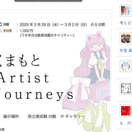
考える
年度 
を、中