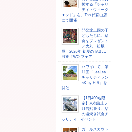
援する「チャリ
ティ・ウィーク
エンド」を、Tani代官山店
にて開催
開発途上国の⼦
どもたちに、給
⾷をプレゼント
／大丸・松坂
屋、2026年 初夏のTABLE
FOR TWO フェア
ハワイにて、第
11回「LeaLea
チャリティラン
5K by HIS」を
開催
【1日400名限
定】京都嵐山6
月若鮎祭り、鮎
の塩焼き試食チ
ャリティーイベント
ガールスカウト