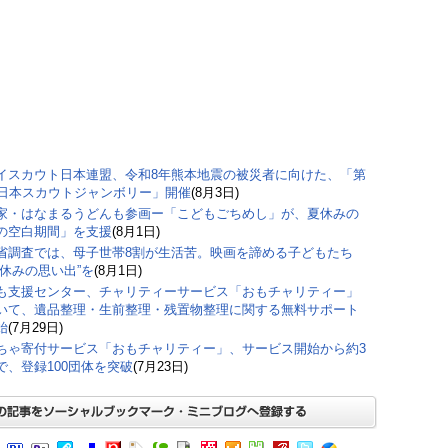
イスカウト日本連盟、令和8年熊本地震の被災者に向けた、「第
回日本スカウトジャンボリー」開催
(8月3日)
家・はなまるうどんも参画ー「こどもごちめし」が、夏休みの
の空白期間」を支援
(8月1日)
省調査では、母子世帯8割が生活苦。映画を諦める子どもたち
夏休みの思い出”を
(8月1日)
も支援センター、チャリティーサービス「おもチャリティー」
いて、遺品整理・生前整理・残置物整理に関する無料サポート
始
(7月29日)
ちゃ寄付サービス「おもチャリティー」、サービス開始から約3
で、登録100団体を突破
(7月23日)