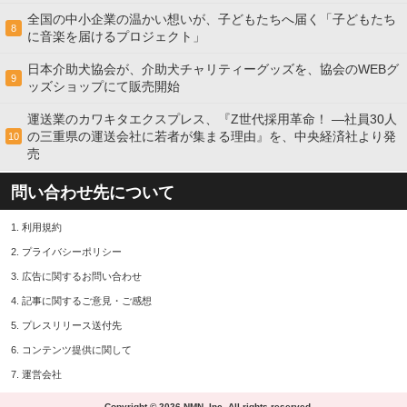
全国の中小企業の温かい想いが、子どもたちへ届く「子どもたち
8
に音楽を届けるプロジェクト」
日本介助犬協会が、介助犬チャリティーグッズを、協会のWEBグ
9
ッズショップにて販売開始
運送業のカワキタエクスプレス、『Z世代採用革命！ ―社員30人
の三重県の運送会社に若者が集まる理由』を、中央経済社より発
10
売
問い合わせ先について
1.
利用規約
2.
プライバシーポリシー
3.
広告に関するお問い合わせ
4.
記事に関するご意見・ご感想
5.
プレスリリース送付先
6.
コンテンツ提供に関して
7.
運営会社
Copyright © 2026 NMN, Inc. All rights reserved.