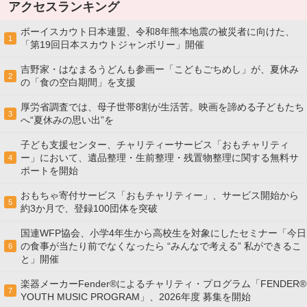
アクセスランキング
ボーイスカウト日本連盟、令和8年熊本地震の被災者に向けた、
1
「第19回日本スカウトジャンボリー」開催
吉野家・はなまるうどんも参画ー「こどもごちめし」が、夏休み
2
の「食の空白期間」を支援
厚労省調査では、母子世帯8割が生活苦。映画を諦める子どもたち
3
へ“夏休みの思い出”を
子ども支援センター、チャリティーサービス「おもチャリティ
ー」において、遺品整理・生前整理・残置物整理に関する無料サ
4
ポートを開始
おもちゃ寄付サービス「おもチャリティー」、サービス開始から
5
約3か月で、登録100団体を突破
国連WFP協会、小学4年生から高校生を対象にしたセミナー「今日
の食事が当たり前でなくなったら “みんなで考える” 私ができるこ
6
と」開催
楽器メーカーFender®によるチャリティ・プログラム「FENDER®︎
7
YOUTH MUSIC PROGRAM」、2026年度 募集を開始