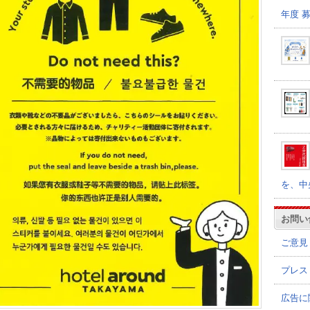
年度 
を、中
お問い
ご意見
プレス
広告に