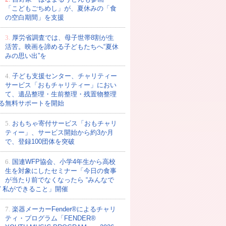
「こどもごちめし」が、夏休みの「食
の空白期間」を支援
3.
厚労省調査では、母子世帯8割が生
活苦。映画を諦める子どもたちへ“夏休
みの思い出”を
4.
子ども支援センター、チャリティー
サービス「おもチャリティー」におい
て、遺品整理・生前整理・残置物整理
る無料サポートを開始
5.
おもちゃ寄付サービス「おもチャリ
ティー」、サービス開始から約3か月
で、登録100団体を突破
6.
国連WFP協会、小学4年生から高校
生を対象にしたセミナー「今日の食事
が当たり前でなくなったら “みんなで
” 私ができること」開催
7.
楽器メーカーFender®によるチャリ
ティ・プログラム「FENDER®︎