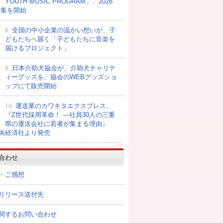
YOUTH MUSIC PROGRAM」、2026
募集を開始
8.
全国の中小企業の温かい想いが、子
どもたちへ届く「子どもたちに音楽を
届けるプロジェクト」
9.
日本介助犬協会が、介助犬チャリテ
ィーグッズを、協会のWEBグッズショ
ップにて販売開始
10.
運送業のカワキタエクスプレス、
『Z世代採用革命！ ―社員30人の三重
県の運送会社に若者が集まる理由』
央経済社より発売
合わせ
・ご感想
リリース送付先
関するお問い合わせ