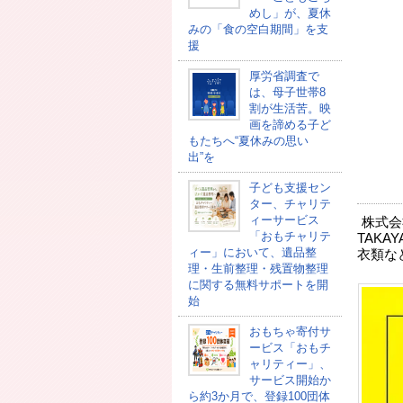
めし」が、夏休
みの「食の空白期間」を支
援
厚労省調査で
は、母子世帯8
割が生活苦。映
画を諦める子ど
もたちへ“夏休みの思い
出”を
子ども支援セン
ター、チャリテ
ィーサービス
株式会社
「おもチャリテ
TAK
ィー」において、遺品整
衣類な
理・生前整理・残置物整理
に関する無料サポートを開
始
おもちゃ寄付サ
ービス「おもチ
ャリティー」、
サービス開始か
ら約3か月で、登録100団体