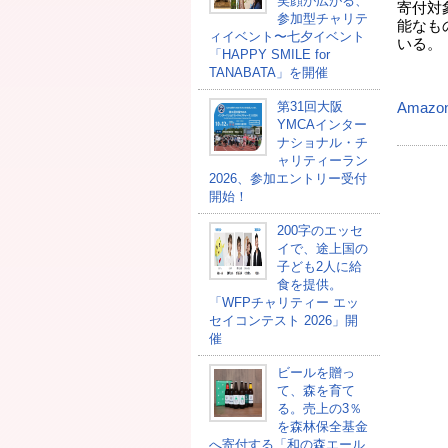
笑顔が広がる、
寄付対
参加型チャリテ
能なも
ィイベント〜七夕イベント
いる。
「HAPPY SMILE for
TANABATA」を開催
第31回大阪
Amazo
YMCAインター
ナショナル・チ
ャリティーラン
2026、参加エントリー受付
開始！
200字のエッセ
イで、途上国の
子ども2人に給
食を提供。
「WFPチャリティー エッ
セイコンテスト 2026」開
催
ビールを贈っ
て、森を育て
る。売上の3％
を森林保全基金
へ寄付する「和の森エール