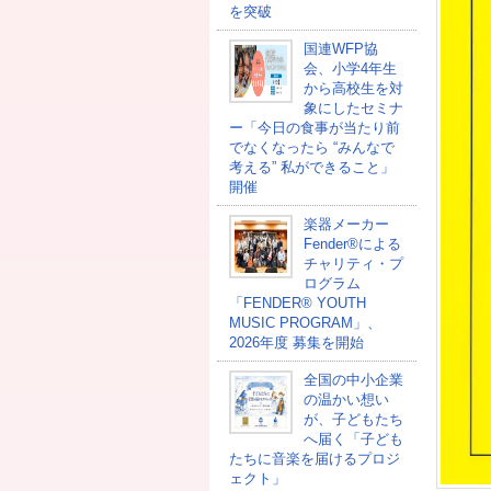
を突破
国連WFP協
会、小学4年生
から高校生を対
象にしたセミナ
ー「今日の食事が当たり前
でなくなったら “みんなで
考える” 私ができること」
開催
楽器メーカー
Fender®による
チャリティ・プ
ログラム
「FENDER®︎ YOUTH
MUSIC PROGRAM」、
2026年度 募集を開始
全国の中小企業
の温かい想い
が、子どもたち
へ届く「子ども
たちに音楽を届けるプロジ
ェクト」