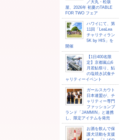
／大丸・松坂
屋、2026年 初夏のTABLE
FOR TWO フェア
ハワイにて、第
11回「LeaLea
チャリティラン
5K by HIS」を
開催
【1日400名限
定】京都嵐山6
月若鮎祭り、鮎
の塩焼き試食チ
ャリティーイベント
ガールスカウト
日本連盟が、チ
ャリティー専門
ファッションブ
ランド「JAMMIN」と連携
し、限定アイテムを発売
お酒を飲んで保
護犬活動を支援
する、「しばの