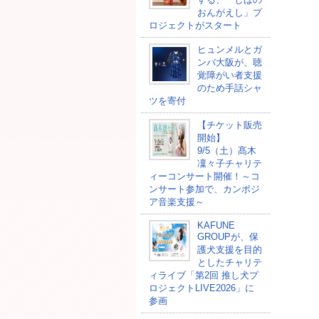
おんがえし」プ
ロジェクトがスタート
ヒュンメルとガ
ンバ大阪が、聴
覚障がい者支援
のため手話シャ
ツを寄付
【チケット販売
開始】
9/5（土）髙木
凜々子チャリテ
ィーコンサート開催！～コ
ンサート参加で、カンボジ
ア音楽支援～
KAFUNE
GROUPが、保
護犬支援を目的
としたチャリテ
ィライブ「第2回 推し犬プ
ロジェクトLIVE2026」に
参画