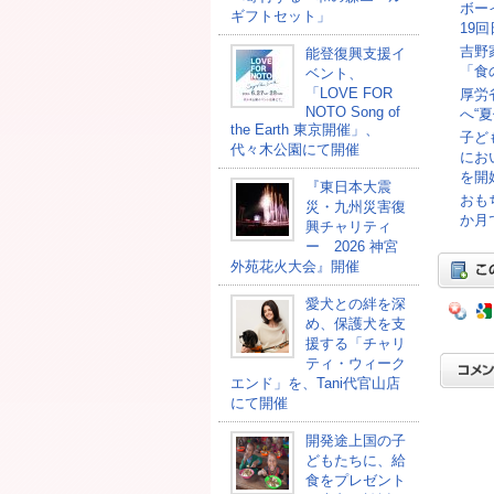
ボー
ギフトセット」
19
吉野
能登復興支援イ
「食
ベント、
「LOVE FOR
厚労
NOTO Song of
へ“
the Earth 東京開催」、
子ど
代々木公園にて開催
にお
を開
『東日本大震
おも
災・九州災害復
か月
興チャリティ
ー 2026 神宮
外苑花火大会』開催
愛犬との絆を深
め、保護犬を支
援する「チャリ
ティ・ウィーク
エンド」を、Tani代官山店
にて開催
開発途上国の⼦
どもたちに、給
⾷をプレゼント