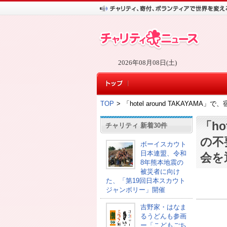
2026年08月08日(土)
TOP
>
「hotel around TAKAY
「ho
チャリティ 新着30件
の不
ボーイスカウト
日本連盟、令和
会を
8年熊本地震の
被災者に向け
た、「第19回日本スカウト
ジャンボリー」開催
吉野家・はなま
るうどんも参画
ー「こどもごち