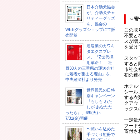
日本介助犬協会
が、介助犬チャ
リティーグッズ
～寄
を、協会の
WEBグッズショップにて販
この取
売開始
不要と
スが増
運送業のカワキ
を受け
タエクスプレ
ス、『Z世代採
スタッ
用革命！ ―社
すると
員30人の三重県の運送会社
市社会
に若者が集まる理由』を、
初の連
中央経済社より発売
ホテル
世界難民の日特
シール
別キャンペーン
する衣
『もしも わた
クアウ
しが あなただ
ックス
ったら』、6/9(火)～
7/31(金)開催
一定量
フード
〜願いを込めた
寄付さ
手づくり短冊で