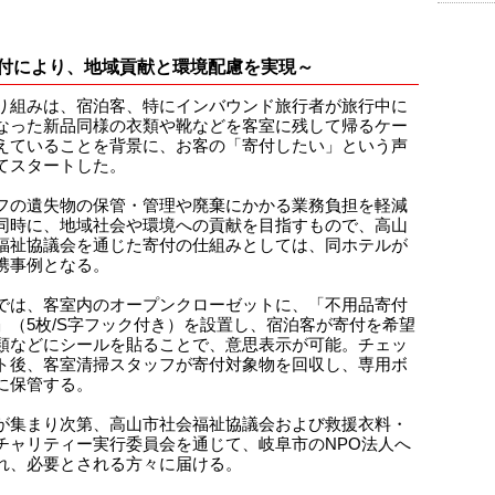
付により、地域貢献と環境配慮を実現～
り組みは、宿泊客、特にインバウンド旅行者が旅行中に
なった新品同様の衣類や靴などを客室に残して帰るケー
えていることを背景に、お客の「寄付したい」という声
てスタートした。
フの遺失物の保管・管理や廃棄にかかる業務負担を軽減
同時に、地域社会や環境への貢献を目指すもので、高山
福祉協議会を通じた寄付の仕組みとしては、同ホテルが
携事例となる。
では、客室内のオープンクローゼットに、「不用品寄付
」（5枚/S字フック付き）を設置し、宿泊客が寄付を希望
類などにシールを貼ることで、意思表示が可能。チェッ
ト後、客室清掃スタッフが寄付対象物を回収し、専用ボ
に保管する。
が集まり次第、高山市社会福祉協議会および救援衣料・
チャリティー実行委員会を通じて、岐阜市のNPO法人へ
れ、必要とされる方々に届ける。