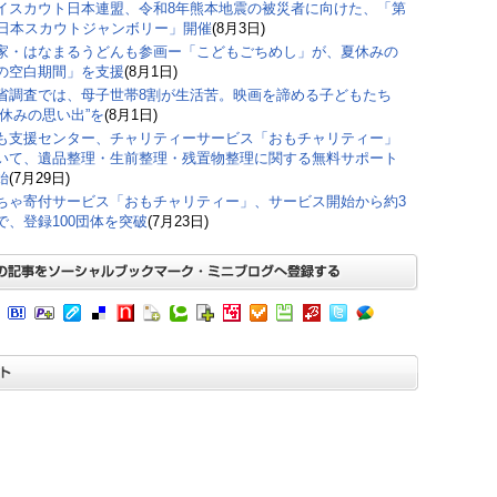
イスカウト日本連盟、令和8年熊本地震の被災者に向けた、「第
回日本スカウトジャンボリー」開催
(8月3日)
家・はなまるうどんも参画ー「こどもごちめし」が、夏休みの
の空白期間」を支援
(8月1日)
省調査では、母子世帯8割が生活苦。映画を諦める子どもたち
夏休みの思い出”を
(8月1日)
も支援センター、チャリティーサービス「おもチャリティー」
いて、遺品整理・生前整理・残置物整理に関する無料サポート
始
(7月29日)
ちゃ寄付サービス「おもチャリティー」、サービス開始から約3
で、登録100団体を突破
(7月23日)