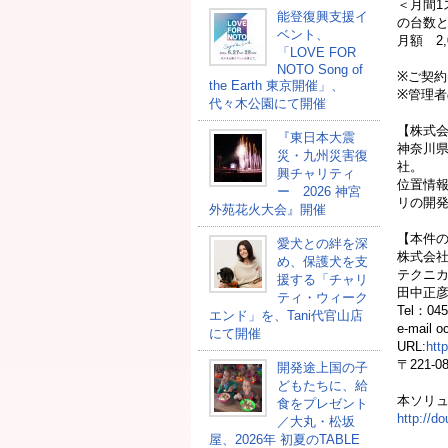
＜月間1
能登復興支援イ
の台数
ベント、
月額 2
「LOVE FOR
NOTO Song of
※ご契約
the Earth 東京開催」、
※管理者
代々木公園にて開催
【株式
『東日本大震
神奈川県
災・九州災害復
社。
興チャリティ
位置情報
ー 2026 神宮
リの開
外苑花火大会』開催
【本件
愛犬との絆を深
株式会
め、保護犬を支
テクニ
援する「チャリ
田中正
ティ・ウィーク
Tel：045
エンド」を、Tani代官山店
e-mail o
にて開催
URL:
htt
〒221-
開発途上国の⼦
どもたちに、給
本ソリ
⾷をプレゼント
http://d
／大丸・松坂
屋、2026年 初夏のTABLE