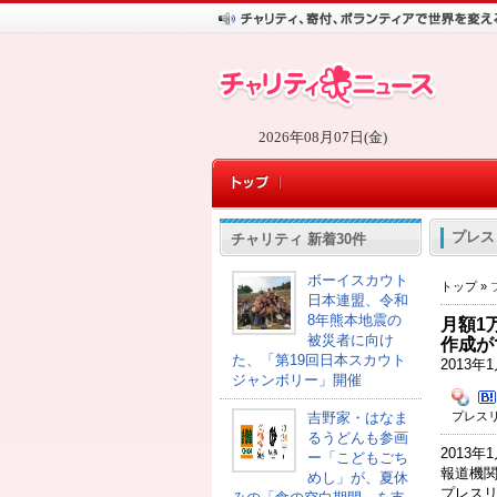
2026年08月07日(金)
プレス
チャリティ 新着30件
ボーイスカウト
トップ »
日本連盟、令和
8年熊本地震の
月額1
被災者に向け
作成が
た、「第19回日本スカウト
2013
ジャンボリー」開催
プレスリ
吉野家・はなま
るうどんも参画
2013年
ー「こどもごち
報道機
めし」が、夏休
プレス