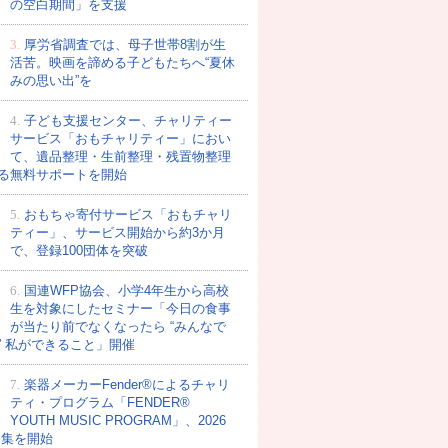
の空白期間」を支援
3.
厚労省調査では、母子世帯8割が生
活苦。映画を諦める子どもたちへ“夏休
みの思い出”を
4.
子ども支援センター、チャリティー
サービス「おもチャリティー」におい
て、遺品整理・生前整理・残置物整理
る無料サポートを開始
5.
おもちゃ寄付サービス「おもチャリ
ティー」、サービス開始から約3か月
で、登録100団体を突破
6.
国連WFP協会、小学4年生から高校
生を対象にしたセミナー「今日の食事
が当たり前でなくなったら “みんなで
” 私ができること」開催
7.
楽器メーカーFender®によるチャリ
ティ・プログラム「FENDER®︎
YOUTH MUSIC PROGRAM」、2026
募集を開始