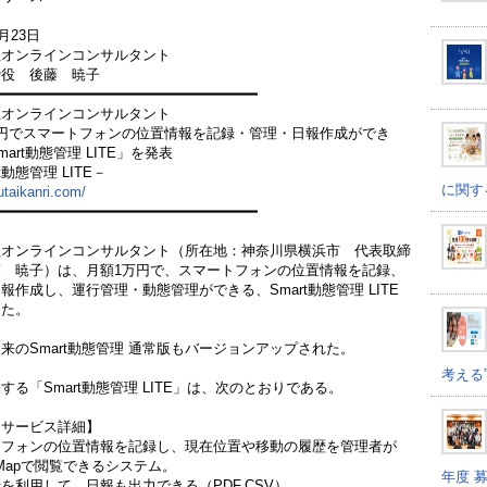
1月23日
社オンラインコンサルタント
締役 後藤 暁子
━━━━━━━━━━━━━━━━━━━━━━━━━━━━━━
社オンラインコンサルタント
円でスマートフォンの位置情報を記録・管理・日報作成ができ
art動態管理 LITE」を発表
rt動態管理 LITE－
に関す
utaikanri.com/
━━━━━━━━━━━━━━━━━━━━━━━━━━━━━━
社オンラインコンサルタント（所在地：神奈川県横浜市 代表取締
 暁子）は、月額1万円で、スマートフォンの位置情報を記録、
報作成し、運行管理・動態管理ができる、Smart動態管理 LITE
した。
来のSmart動態管理 通常版もバージョンアップされた。
考える
する「Smart動態管理 LITE」は、次のとおりである。
・サービス詳細】
トフォンの位置情報を記録し、現在位置や移動の履歴を管理者が
e Mapで閲覧できるシステム。
年度 
を利用して、日報も出力できる（PDF,CSV）。