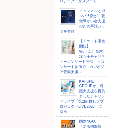
ロジェクトがスタート
ヒュンメルとガ
ンバ大阪が、聴
覚障がい者支援
のため手話シャ
ツを寄付
【チケット販売
開始】
9/5（土）髙木
凜々子チャリテ
ィーコンサート開催！～コ
ンサート参加で、カンボジ
ア音楽支援～
KAFUNE
GROUPが、保
護犬支援を目的
としたチャリテ
ィライブ「第2回 推し犬プ
ロジェクトLIVE2026」に
参画
国際NGO、
「走る国際協