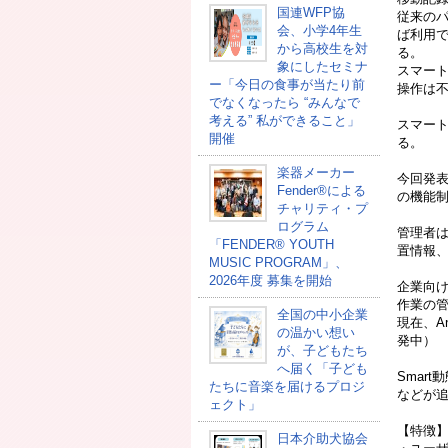
国連WFP協
従来の
会、小学4年生
ば利用
から高校生を対
る。
象にしたセミナ
スマー
ー「今日の食事が当たり前
操作は
でなくなったら “みんなで
考える” 私ができること」
スマー
開催
る。
楽器メーカー
今回発表
Fender®による
の機能
チャリティ・プ
ログラム
管理者は
「FENDER®︎ YOUTH
置情報
MUSIC PROGRAM」、
2026年度 募集を開始
企業向
作業の
全国の中小企業
現在、An
の温かい想い
発中）
が、子どもたち
へ届く「子ども
Smar
たちに音楽を届けるプロジ
などが追
ェクト」
【特徴
日本介助犬協会