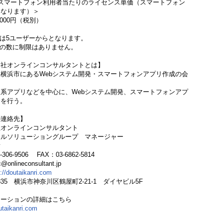
スマートフォン利用者当たりのライセンス単価（スマートフォン
となります）＞
,000円（税別）
は5ユーザーからとなります。
の数に制限はありません。
会社オンラインコンサルタントとは】
横浜市にあるWebシステム開発・スマートフォンアプリ作成の会
系アプリなどを中心に、Webシステム開発、スマートフォンアプ
発を行う。
の連絡先】
社オンラインコンサルタント
カルソリューショングループ マネージャー
彦
-306-9506 FAX：03-6862-5814
c@onlineconsultant.jp
p://doutaikanri.com
0835 横浜市神奈川区鶴屋町2-21-1 ダイヤビル5F
ューションの詳細はこちら
outaikanri.com