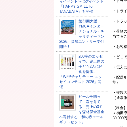
・トラ
ィイベント〜七夕イベント
「HAPPY SMILE for
・ドラ
TANABATA」を開催
第31回大阪
・トラ
YMCAインター
ナショナル・チ
・荷物
ャリティーラン
当てる
2026、参加エントリー受付
開始！
・お客
200字のエッセ
・どこ
イで、途上国の
子ども2人に給
・伝え
食を提供。
「WFPチャリティー エッ
・配送
セイコンテスト 2026」開
能）
催
・複数
ビールを贈っ
（通常
て、森を育て
る。売上の3％
【料金
を森林保全基金
＜初期
へ寄付する「和の森エール
50,00
ギフトセット」