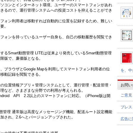
パソコンとインターネット環境、ユーザーのスマートフォンがあれ
できるので、運行管理システムへの投資コストを抑えることができ
トフォン利用者は移動すれば自動的に位置を記録するため、難しい
不要。
トフォンを持っているユーザー自身も、自己の移動履歴を閲覧でき
するSmart動態管理 LITEは従来より発売しているSmart動態管理
制限版で、廉価版となる。
、ブラウザとGoogle Mapを利用してスマートフォン利用者の位
を、中
、移動記録を閲覧できる。
お問い
けの位置情報アプリ＋管理システムとして、運行管理・配送管理・
管理など、さまざまな分野での利用が考えられる。
ご意見
droid API 2.2以上のスマートフォンに対応。（iPhone版は開
プレス
t動態管理 通常版は高度なメッセージング機能、配送ルート設定機能
加され、2.6へとバージョンアップされた。
広告に
】