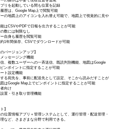
ザーの操作は不要で現在位置を追尾
プリを起動している間も位置を記録
履歴は、Google Map上で閲覧可能
ザーの地図上のアイコンを入れ替え可能で、地図上で視覚的に見や
能はCSVやPDFで日報を出力することが可能
者の数には制限なし
ザー自身も履歴を閲覧可能
約1年間保存、CSVでダウンロードが可能
版のバージョンアップ】
なメッセージング機能
信、複数ユーザーへの一斉送信、既読判別機能、地図はGoogle
でピンポイントに指定することが可能
ルート設定機能
問する宛先を、事前に配送先として設定、そこから読みだすことが
図はGoogle Map上でピンポイントに指定することが可能
業者向け
ナ設置・引き取り管理機能
ット】
けの位置情報アプリ＋管理システムとして、運行管理・配送管理・
管理など、さまざまな分野で利用できる。