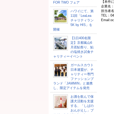
【本件
FOR TWO フェア
企業名
担当者
ハワイにて、第
TEL：045
11回「LeaLea
Email:oc
チャリティラン
5K by HIS」を
開催
【1日400名限
定】京都嵐山6
月若鮎祭り、鮎
の塩焼き試食チ
ャリティーイベント
ガールスカウト
日本連盟が、チ
ャリティー専門
ファッションブ
ランド「JAMMIN」と連携
し、限定アイテムを発売
お酒を飲んで保
護犬活動を支援
する、「しばの
おんがえし」プ