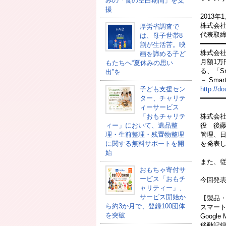
みの「食の空白期間」を支
援
2013年
株式会
厚労省調査で
代表取
は、母子世帯8
━━━━━━
割が生活苦。映
株式会
画を諦める子ど
月額1万
もたちへ“夏休みの思い
る、「Sm
出”を
－ Sma
子ども支援セン
http://do
ター、チャリテ
━━━━━━
ィーサービス
「おもチャリテ
株式会
ィー」において、遺品整
役 後藤
理・生前整理・残置物整理
管理、日
に関する無料サポートを開
を発表
始
また、従
おもちゃ寄付サ
ービス「おもチ
今回発表
ャリティー」、
サービス開始か
【製品
ら約3か月で、登録100団体
スマー
を突破
Googl
移動記録