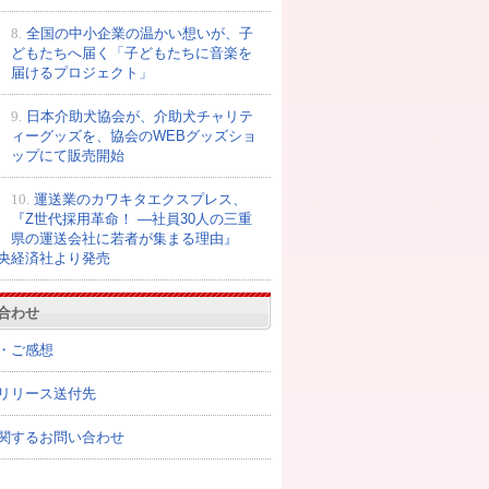
8.
全国の中小企業の温かい想いが、子
どもたちへ届く「子どもたちに音楽を
届けるプロジェクト」
9.
日本介助犬協会が、介助犬チャリテ
ィーグッズを、協会のWEBグッズショ
ップにて販売開始
10.
運送業のカワキタエクスプレス、
『Z世代採用革命！ ―社員30人の三重
県の運送会社に若者が集まる理由』
央経済社より発売
合わせ
・ご感想
リリース送付先
関するお問い合わせ