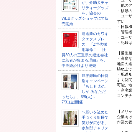
・ユー
が、介助犬チャ
他のア
リティーグッズ
・移動の
を、協会の
・ユー
WEBグッズショップにて販
すい
売開始
・日報機
・管理
運送業のカワキ
・ユー
タエクスプレ
・記録は
ス、『Z世代採
用革命！ ―社
【通常
員30人の三重県の運送会社
・高度
に若者が集まる理由』を、
地図の送
中央経済社より発売
Map上
・配送
世界難民の日特
よく訪
別キャンペーン
可能、地
『もしも わた
・産廃
しが あなただ
コンテ
ったら』、6/9(火)～
7/31(金)開催
【メリ
〜願いを込めた
企業向
手づくり短冊で
作業の
笑顔が広がる、
参加型チャリテ