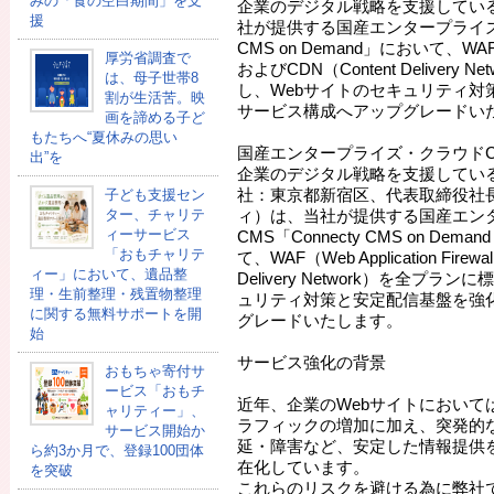
みの「食の空白期間」を支
企業のデジタル戦略を支援してい
援
社が提供する国産エンタープライズ・ク
CMS on Demand」において、WAF（Web
厚労省調査で
およびCDN（Content Delivery
は、母子世帯8
し、Webサイトのセキュリティ対
割が生活苦。映
サービス構成へアップグレードい
画を諦める子ど
もたちへ“夏休みの思い
国産エンタープライズ・クラウドC
出”を
企業のデジタル戦略を支援してい
社：東京都新宿区、代表取締役社
子ども支援セン
ター、チャリテ
ィ）は、当社が提供する国産エン
ィーサービス
CMS「Connecty CMS on De
「おもチャリテ
て、WAF（Web Application Fire
ィー」において、遺品整
Delivery Network）を全プ
理・生前整理・残置物整理
ュリティ対策と安定配信基盤を強
に関する無料サポートを開
グレードいたします。
始
サービス強化の背景
おもちゃ寄付サ
ービス「おもチ
近年、企業のWebサイトにおいて
ャリティー」、
ラフィックの増加に加え、突発的
サービス開始か
延・障害など、安定した情報提供
ら約3か月で、登録100団体
在化しています。
を突破
これらのリスクを避ける為に弊社で