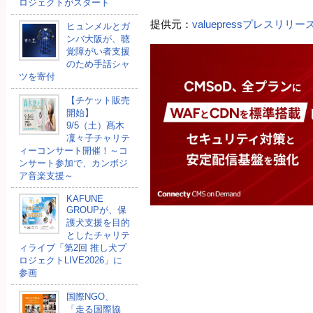
ロジェクトがスタート
提供元：
valuepressプレスリリ
ヒュンメルとガ
ンバ大阪が、聴
覚障がい者支援
のため手話シャ
ツを寄付
【チケット販売
開始】
9/5（土）髙木
凜々子チャリテ
ィーコンサート開催！～コ
ンサート参加で、カンボジ
ア音楽支援～
KAFUNE
GROUPが、保
護犬支援を目的
としたチャリテ
ィライブ「第2回 推し犬プ
ロジェクトLIVE2026」に
参画
国際NGO、
「走る国際協