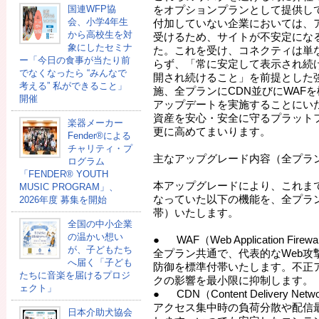
国連WFP協
をオプションプランとして提供し
会、小学4年生
付加していない企業においては、
から高校生を対
受けるため、サイトが不安定にな
象にしたセミナ
た。これを受け、コネクティは単
ー「今日の食事が当たり前
らず、「常に安定して表示され続
でなくなったら “みんなで
開され続けること」を前提とした
考える” 私ができること」
施、全プランにCDN並びにWAF
開催
アップデートを実施することにい
資産を安心・安全に守るプラット
楽器メーカー
更に高めてまいります。
Fender®による
チャリティ・プ
主なアップグレード内容（全プラ
ログラム
「FENDER®︎ YOUTH
本アップグレードにより、これま
MUSIC PROGRAM」、
なっていた以下の機能を、全プラ
2026年度 募集を開始
帯）いたします。
全国の中小企業
の温かい想い
● WAF（Web Application Fir
が、子どもたち
全プラン共通で、代表的なWeb攻
へ届く「子ども
防御を標準付帯いたします。不正
たちに音楽を届けるプロジ
クの影響を最小限に抑制します。
ェクト」
● CDN（Content Delivery N
アクセス集中時の負荷分散や配信最
日本介助犬協会