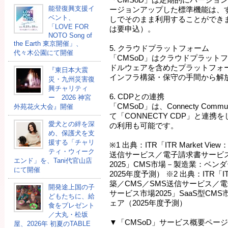
能登復興支援イ
ージョンアップした標準機能は、
ベント、
しでそのまま利用することができ
「LOVE FOR
は要申込）。
NOTO Song of
the Earth 東京開催」、
5. クラウドプラットフォーム
代々木公園にて開催
「CMSoD」はクラウドプラット
ドルウェアを含めたプラットフォ
『東日本大震
インフラ構築・保守の手間から解
災・九州災害復
興チャリティ
6. CDPとの連携
ー 2026 神宮
「CMSoD」は、Connecty Communica
外苑花火大会』開催
て「CONNECTY CDP」と連
愛犬との絆を深
の利用も可能です。
め、保護犬を支
援する「チャリ
※1 出典：ITR「ITR Market V
ティ・ウィーク
送信サービス／電子請求書サービ
エンド」を、Tani代官山店
2025」CMS市場－製造業：ベンダ
にて開催
2025年度予測） ※2 出典：ITR「IT
築／CMS／SMS送信サービス／
開発途上国の⼦
サービス市場2025」SaaS型C
どもたちに、給
ェア（2025年度予測）
⾷をプレゼント
／大丸・松坂
▼「CMSoD」サービス概要ページ
屋、2026年 初夏のTABLE