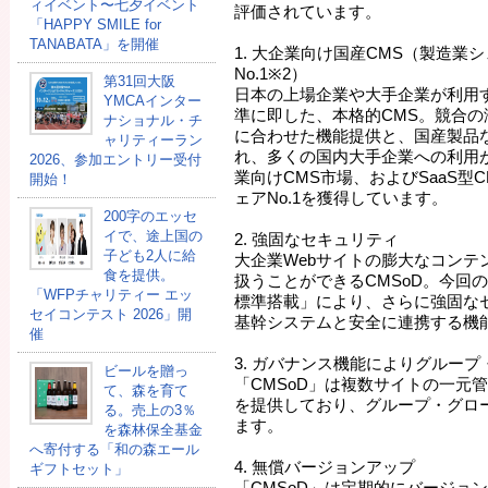
ィイベント〜七夕イベント
評価されています。
「HAPPY SMILE for
TANABATA」を開催
1. 大企業向け国産CMS（製造業シェア
No.1※2）
第31回大阪
日本の上場企業や大手企業が利用す
YMCAインター
準に即した、本格的CMS。競合
ナショナル・チ
に合わせた機能提供と、国産製品
ャリティーラン
れ、多くの国内大手企業への利用
2026、参加エントリー受付
業向けCMS市場、およびSaaS型
開始！
ェアNo.1を獲得しています。
200字のエッセ
イで、途上国の
2. 強固なセキュリティ
子ども2人に給
大企業Webサイトの膨大なコンテ
食を提供。
扱うことができるCMSoD。今回
「WFPチャリティー エッ
標準搭載」により、さらに強固な
セイコンテスト 2026」開
基幹システムと安全に連携する機
催
3. ガバナンス機能によりグルー
ビールを贈っ
「CMSoD」は複数サイトの一元
て、森を育て
を提供しており、グループ・グロ
る。売上の3％
ます。
を森林保全基金
へ寄付する「和の森エール
4. 無償バージョンアップ
ギフトセット」
「CMSoD」は定期的にバージョ