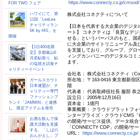
https://www.connecty.co.jp/cmsod/
FOR TWO フェア
ハワイにて、第
株式会社コネクティについて
11回「LeaLea
チャリティラン
【日本を代表する大企業のデジタ
5K by HIS」を
ート】 コネクティは「良質なデ
開催
せる」というパーパスのもと、国産
に大企業のサイトリニューアル及
【1日400名限
を支援しており、グループ、グロ
定】京都嵐山6
ィングカンパニーのデジタルコミ
月若鮎祭り、鮎
ます。
の塩焼き試食チ
ャリティーイベント
会社名： 株式会社コネクティ（Connec
所在地： 〒163-0416 東京都新宿
ガールスカウト
階
日本連盟が、チ
ャリティー専門
代表者： 代表取締役社長 服部 恭
ファッションブ
設立日： 2005年12月16日
ランド「JAMMIN」と連携
資本金： 1億円
し、限定アイテムを発売
事業概要： クラウドプラットフ
ンタープライズ・クラウドCMS「Conne
お酒を飲んで保
の開発/サービス提供、データ統合
護犬活動を支援
「CONNECTY CDP」の開発/サ
する、「しばの
URL：
https://www.connecty.co.jp/
おんがえし」プ