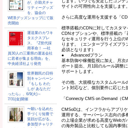
します。いつでも安定したコンテン
が、介助犬チャ
サイトの可用性向上を支援します
リティーグッズ
を、協会の
さらに高度な運用を支援する「CD
WEBグッズショップにて販
売開始
標準搭載のCDNに対してカスタマ
運送業のカワキ
CDNオプションや、標準搭載の「
タエクスプレ
なセキュリティ運用を行う上位のW
ス、『Z世代採
ります。（エンタープライズプラ
用革命！ ―社
必須となります）
員30人の三重県の運送会社
● Advancedプラン
に若者が集まる理由』を、
基本防御や稼働監視に加え、月次
中央経済社より発売
ポート提出、月1回のルール調整
サポートします。
世界難民の日特
別キャンペーン
その他、大規模なカスタムルール
『もしも わた
ント対応など、個別要件に応じた
しが あなただ
ったら』、6/9(火)～
「Connecty CMS on Demand
7/31(金)開催
〜願いを込めた
CMSoDは、インフラからアプリ
手づくり短冊で
運用する、サーバーレス志向の多
笑顔が広がる、
の上場企業が求める高度なWebガ
参加型チャリテ
の海外製品と比較しても国内事情