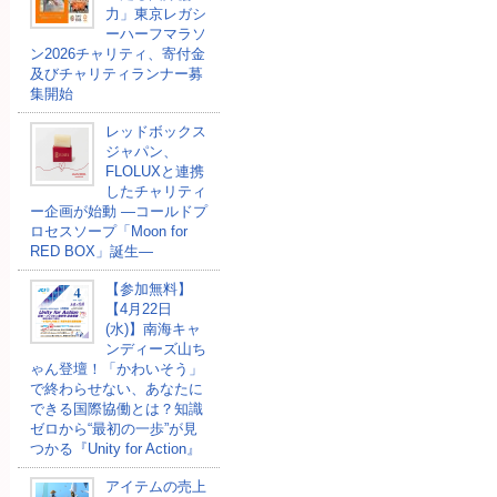
力」東京レガシ
ーハーフマラソ
ン2026チャリティ、寄付金
及びチャリティランナー募
集開始
レッドボックス
ジャパン、
FLOLUXと連携
したチャリティ
ー企画が始動 ―コールドプ
ロセスソープ「Moon for
RED BOX」誕生―
【参加無料】
【4月22日
(水)】南海キャ
ンディーズ山ち
ゃん登壇！「かわいそう」
で終わらせない、あなたに
できる国際協働とは？知識
ゼロから“最初の一歩”が見
つかる『Unity for Action』
アイテムの売上