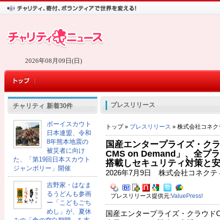
2026年08月09日(日)
プレスリリース
チャリティ 新着30件
ボーイスカウト
トップ »
プレスリリース
» 株式会社コネク
日本連盟、令和
8年熊本地震の
国産エンタープライズ・クラウド
被災者に向け
CMS on Demand」、全
た、「第19回日本スカウト
搭載しセキュリティ対策と
ジャンボリー」開催
2026年7月9日 株式会社コネクテ
吉野家・はなま
るうどんも参画
プレスリリース提供元:
ValuePress!
ー「こどもごち
めし」が、夏休
国産エンタープライズ・クラウドC