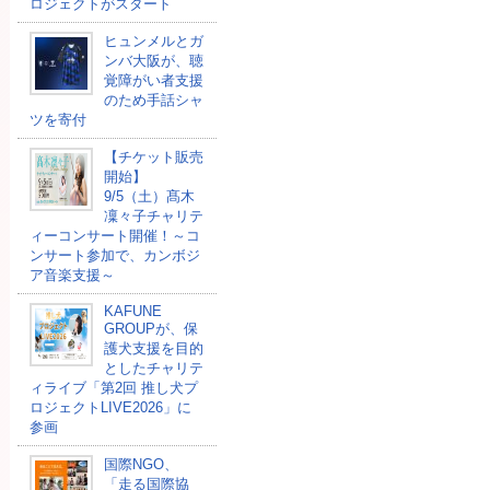
ロジェクトがスタート
ヒュンメルとガ
ンバ大阪が、聴
覚障がい者支援
のため手話シャ
ツを寄付
【チケット販売
開始】
9/5（土）髙木
凜々子チャリテ
ィーコンサート開催！～コ
ンサート参加で、カンボジ
ア音楽支援～
KAFUNE
GROUPが、保
護犬支援を目的
としたチャリテ
ィライブ「第2回 推し犬プ
ロジェクトLIVE2026」に
参画
国際NGO、
「走る国際協