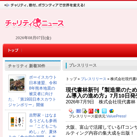
2026年08月07日(金)
プレスリリース
チャリティ 新着30件
ボーイスカウト
トップ »
プレスリリース
» 株式会社現代書
日本連盟、令和
8年熊本地震の
現代書林新刊『製造業のた
被災者に向け
ム導入の進め方』7月10日発
た、「第19回日本スカウト
2026年7月9日 株式会社現代書林
ジャンボリー」開催
吉野家・はなま
プレスリリース提供元:
ValuePress!
るうどんも参画
ー「こどもごち
大阪、富山で活躍しているITコン
めし」が、夏休
ルティング内容の集大成を出版！