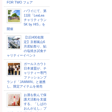
FOR TWO フェア
ハワイにて、第
11回「LeaLea
チャリティラン
5K by HIS」を
開催
【1日400名限
定】京都嵐山6
月若鮎祭り、鮎
の塩焼き試食チ
ャリティーイベント
ガールスカウト
日本連盟が、チ
ャリティー専門
ファッションブ
ランド「JAMMIN」と連携
し、限定アイテムを発売
お酒を飲んで保
護犬活動を支援
する、「しばの
おんがえし」プ