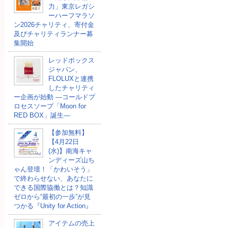
力」東京レガシ
ーハーフマラソ
ン2026チャリティ、寄付金
及びチャリティランナー募
集開始
レッドボックス
ジャパン、
FLOLUXと連携
したチャリティ
ー企画が始動 ―コールドプ
ロセスソープ「Moon for
RED BOX」誕生―
【参加無料】
【4月22日
(水)】南海キャ
ンディーズ山ち
ゃん登壇！「かわいそう」
で終わらせない、あなたに
できる国際協働とは？知識
ゼロから“最初の一歩”が見
つかる『Unity for Action』
アイテムの売上