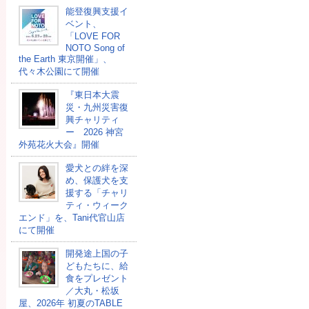
能登復興支援イ
ベント、
「LOVE FOR
NOTO Song of
the Earth 東京開催」、
代々木公園にて開催
『東日本大震
災・九州災害復
興チャリティ
ー 2026 神宮
外苑花火大会』開催
愛犬との絆を深
め、保護犬を支
援する「チャリ
ティ・ウィーク
エンド」を、Tani代官山店
にて開催
開発途上国の⼦
どもたちに、給
⾷をプレゼント
／大丸・松坂
屋、2026年 初夏のTABLE