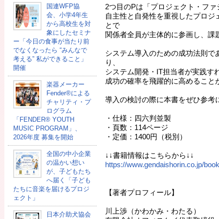
国連WFP協
2つ目のPは「プロジェクト・ファ
会、小学4年生
自主性と自発性を重視したプロジ
から高校生を対
とで
象にしたセミナ
関係者全員が主体的に参画し、課
ー「今日の食事が当たり前
でなくなったら “みんなで
システム導入のための成功法則であ
考える” 私ができること」
り、
開催
システム開発・IT担当者が実践す
成功の確率を飛躍的に高めること
楽器メーカー
Fender®による
導入の検討の際に本書をぜひ参考
チャリティ・プ
ログラム
・仕様：四六判並製
「FENDER®︎ YOUTH
・頁数：114ページ
MUSIC PROGRAM」、
・定価：1400円（税別）
2026年度 募集を開始
全国の中小企業
↓↓書籍情報はこちらから↓↓
の温かい想い
https://www.gendaishorin.co.jp/bo
が、子どもたち
へ届く「子ども
たちに音楽を届けるプロジ
【著者プロフィール】
ェクト」
川上渉（かわかみ・わたる）
日本介助犬協会