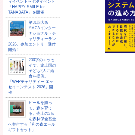
ィイベント〜七夕イベント
「HAPPY SMILE for
TANABATA」を開催
第31回大阪
YMCAインター
ナショナル・チ
ャリティーラン
2026、参加エントリー受付
開始！
200字のエッセ
イで、途上国の
子ども2人に給
食を提供。
「WFPチャリティー エッ
セイコンテスト 2026」開
催
ビールを贈っ
て、森を育て
る。売上の3％
を森林保全基金
へ寄付する「和の森エール
ギフトセット」