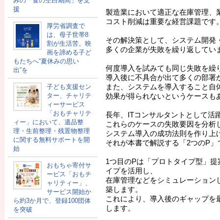
みの「食の空白期間」を支
援
製造業において適正な在庫管理、
コスト削減は重要な経営課題です
厚労省調査で
は、母子世帯8
その解決策として、システム開発
割が生活苦。映
多くの企業が失敗を繰り返してい
画を諦める子ど
もたちへ“夏休みの思い
何度導入を試みても同じ失敗を繰
出”を
導入後に不具合が出て多くの部署
また、システムを導入すること自
子ども支援セン
ター、チャリテ
効果が得られないというケースも
ィーサービス
「おもチャリテ
長年、ITコンサルタントとして活
ィー」において、遺品整
これらのケースの失敗要因を分析
理・生前整理・残置物整理
システム導入の成功法則を作り上
に関する無料サポートを開
それが本書で解説する「2つのP」
始
1つ目のPは「プロトタイプ型」提
おもちゃ寄付サ
イプを活用し、
ービス「おもチ
在庫管理などをシミュレーション
ャリティー」、
築します。
サービス開始か
これにより、導入後のギャップを
ら約3か月で、登録100団体
します。
を突破