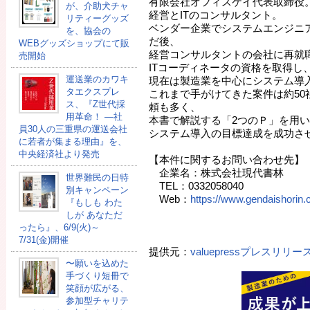
有限会社オフィスケイ代表取締役
が、介助犬チャ
経営とITのコンサルタント。
リティーグッズ
ベンダー企業でシステムエンジニ
を、協会の
だ後、
WEBグッズショップにて販
経営コンサルタントの会社に再就職
売開始
ITコーディネータの資格を取得し
運送業のカワキ
現在は製造業を中心にシステム導
タエクスプレ
これまで手がけてきた案件は約50
ス、『Z世代採
頼も多く、
用革命！ ―社
本書で解説する「2つのＰ」を用
員30人の三重県の運送会社
システム導入の目標達成を成功さ
に若者が集まる理由』を、
中央経済社より発売
【本件に関するお問い合わせ先】
企業名：株式会社現代書林
世界難民の日特
TEL：0332058040
別キャンペーン
Web：
https://www.gendaishorin.c
『もしも わた
しが あなただ
ったら』、6/9(火)～
7/31(金)開催
提供元：
valuepressプレスリリ
〜願いを込めた
手づくり短冊で
笑顔が広がる、
参加型チャリテ