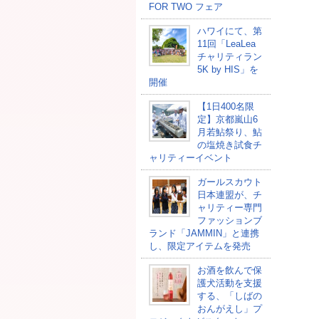
FOR TWO フェア
ハワイにて、第
11回「LeaLea
チャリティラン
5K by HIS」を
開催
【1日400名限
定】京都嵐山6
月若鮎祭り、鮎
の塩焼き試食チ
ャリティーイベント
ガールスカウト
日本連盟が、チ
ャリティー専門
ファッションブ
ランド「JAMMIN」と連携
し、限定アイテムを発売
お酒を飲んで保
護犬活動を支援
する、「しばの
おんがえし」プ