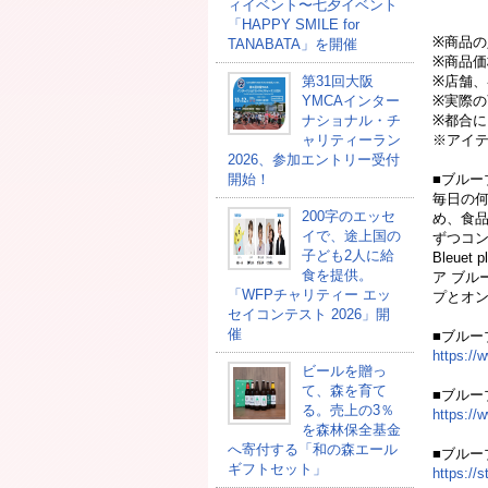
ィイベント〜七夕イベント
「HAPPY SMILE for
※商品
TANABATA」を開催
※商品価
第31回大阪
※店舗
YMCAインター
※実際
ナショナル・チ
※都合
ャリティーラン
※アイ
2026、参加エントリー受付
開始！
■ブルー
毎日の
200字のエッセ
め、食
イで、途上国の
ずつコンセ
子ども2人に給
Bleue
食を提供。
ア ブル
「WFPチャリティー エッ
プとオ
セイコンテスト 2026」開
催
■ブルー
https://
ビールを贈っ
て、森を育て
■ブルー
る。売上の3％
https://
を森林保全基金
へ寄付する「和の森エール
■ブルーブ
ギフトセット」
https://