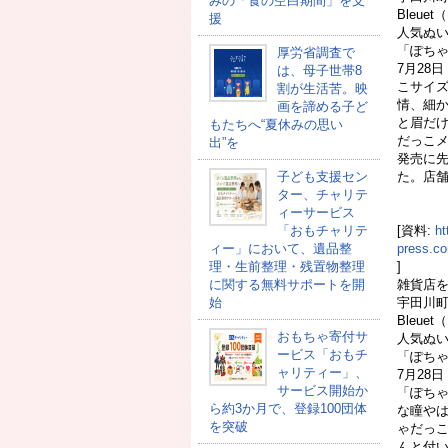
みの「食の空白期間」を支
Bleu
援
人気ぬ
「ぽち
厚労省調査で
7月28
は、母子世帯8
こサイズ
割が生活苦。映
情、細
画を諦める子ど
と眉だ
もたちへ“夏休みの思い
だっこメ
出”を
発売に
子ども支援セン
た。店
ター、チャリテ
ィーサービス
「おもチャリテ
[資料:
ht
ィー」において、遺品整
press.
理・生前整理・残置物整理
]
に関する無料サポートを開
雑貨店
始
宇田川町
Bleu
おもちゃ寄付サ
人気ぬ
ービス「おもチ
「ぽち
ャリティー」、
7月28
サービス開始か
「ぽちゃ
ら約3か月で、登録100団体
な瞳や
を突破
ゃだっ
んと付い