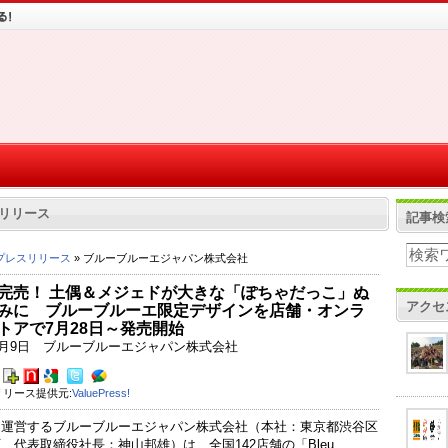
リリース
記事検
プレスリリース
» ブルーブルーエジャパン株式会社
完売！ 土偶＆メジェドが大きな「ぽちゃだっこ」ぬ
アクセ
みに ブルーブルーエ限定デザインを店舗・オンラ
トアで7月28日～発売開始
年7月9日 ブルーブルーエジャパン株式会社
リース提供元:
ValuePress!
を運営するブルーブルーエジャパン株式会社（本社：東京都渋谷区
、代表取締役社長：神山邦雄）は、全国142店舗の「Bleu