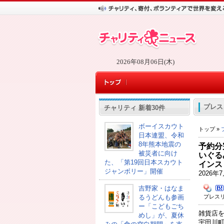
2026年08月06日(木)
プレス
チャリティ 新着30件
ボーイスカウト
トップ »
日本連盟、令和
8年熊本地震の
予約分
被災者に向け
いぐる
た、「第19回日本スカウト
インス
ジャンボリー」開催
2026
吉野家・はなま
プレスリ
るうどんも参画
ー「こどもごち
雑貨店
めし」が、夏休
宇田川町