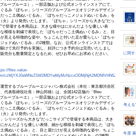
et（ブルーブルーエ）」一部店舗および公式オンラインストアにて、
いぐるみ「ぽちゃ」シリーズのブルーブルーエオリジナルデザイン
ゃだっこ土偶ぬいぐるみ」「ぽちゃだっこメジェドぬいぐるみ」を
日（火）より発売いたします。「ぽちゃ」シリーズから大きな“だっ
”で登場する本商品は、大きな瞳やはにかんだような優しい表
かな模様を刺繍で表現した「ぽちゃだっこ土偶ぬいぐるみ」と、目
けが見える特徴的な姿や、ちょこんと付いた足が愛らしい「ぽちゃ
ジェドぬいぐるみ」の2種類。なお、公式オンラインストアでは
先駆けて先行予約を実施し、好評につき予約分は完売いたしまし
に関す
舗販売分も数量限定となるため、ぜひお早めにお求めください。
tps://files.value-
com/czMjYXJ0aWNsZSM2MDYwMyMzNzcxODMjNjA2MDNfVHN5Z2FPTnZnaS
を運営するブルーブルーエジャパン株式会社（本社：東京都渋谷区
、代表取締役社長：神山邦雄）は、全国142店舗の「Bleu
et（ブルーブルーエ）」一部店舗および公式オンラインストアにて、
いぐるみ「ぽちゃ」シリーズのブルーブルーエオリジナルデザイン
考える
ゃだっこ土偶ぬいぐるみ」「ぽちゃだっこメジェドぬいぐるみ」を
日（火）より発売いたします。
」シリーズから大きな“だっこサイズ”で登場する本商品は、大き
はにかんだような優しい表情、細かな模様を刺繍で表現した「ぽち
こ土偶ぬいぐるみ」と、目と眉だけが見える特徴的な姿や、ちょこ
年度 
た足が愛らしい「ぽちゃだっこメジェドぬいぐるみ」の2種類。