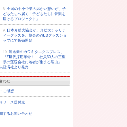
8.
全国の中小企業の温かい想いが、子
どもたちへ届く「子どもたちに音楽を
届けるプロジェクト」
9.
日本介助犬協会が、介助犬チャリテ
ィーグッズを、協会のWEBグッズショ
ップにて販売開始
10.
運送業のカワキタエクスプレス、
『Z世代採用革命！ ―社員30人の三重
qcGc.jpg
県の運送会社に若者が集まる理由』
央経済社より発売
合わせ
・ご感想
5qcGc.jpg
リリース送付先
5qcGc.jpg
関するお問い合わせ