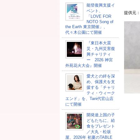
能登復興支援イ
ベント、
提供元
「LOVE FOR
NOTO Song of
the Earth 東京開催」、
代々木公園にて開催
『東日本大震
災・九州災害復
興チャリティ
ー 2026 神宮
外苑花火大会』開催
愛犬との絆を深
め、保護犬を支
援する「チャリ
ティ・ウィーク
エンド」を、Tani代官山店
にて開催
開発途上国の⼦
どもたちに、給
⾷をプレゼント
／大丸・松坂
屋、2026年 初夏のTABLE