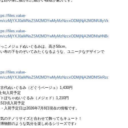
わな顔や体に描かれた細かい模様が魅力です。
tps://files.value-
com/czMjYXJ0aWNsZSM2MDYwMyMzNzcxODMjNjA2MDNfUllyVkFqRERxUC5
tps://files.value-
com/czMjYXJ0aWNsZSM2MDYwMyMzNzcxODMjNjA2MDNfaHNBc0ZsbGNZRy
っこメジェドぬいぐるみは、高さ50cm。
白い布の下をのぞいてみたくなるような、ユニークなデザインで
tps://files.value-
com/czMjYXJ0aWNsZSM2MDYwMyMzNzcxODMjNjA2MDNfSkRzdUxHcG5uTS
古代ぬいぐるみ（どぐうベージュ）1,430円
上旬入荷予定
トぽちゃぬいぐるみ（メジェド）1,210円
5日頃入荷予定
入荷予定日は2026年7月8日現在の情報です。
人気のテノリサイズと合わせて飾ってもキュート！
博物館のような気分を楽しめるシリーズです♪