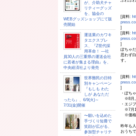
ふわふ
が、介助犬チャ
リティーグッズ
を、協会の
[資料:
ht
WEBグッズショップにて販
press.
売開始
]
[資料:
ht
運送業のカワキ
press.
タエクスプレ
]
ス、『Z世代採
ぽちゃだ
用革命！ ―社
思わず
員30人の三重県の運送会社
す。
に若者が集まる理由』を、
中央経済社より発売
[資料:
ht
世界難民の日特
press.
別キャンペーン
]
『もしも わた
・ぽちゃ
しが あなただ
※8月
ったら』、6/9(火)～
・エジプ
7/31(金)開催
※7月1
※価格・
〜願いを込めた
手づくり短冊で
昨年も
笑顔が広がる、
おうちで
参加型チャリテ