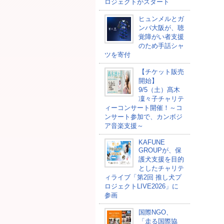
ロジェクトがスタート
ヒュンメルとガ
ンバ大阪が、聴
覚障がい者支援
のため手話シャ
ツを寄付
【チケット販売
開始】
9/5（土）髙木
凜々子チャリテ
ィーコンサート開催！～コ
ンサート参加で、カンボジ
ア音楽支援～
KAFUNE
GROUPが、保
護犬支援を目的
としたチャリテ
ィライブ「第2回 推し犬プ
ロジェクトLIVE2026」に
参画
国際NGO、
「走る国際協