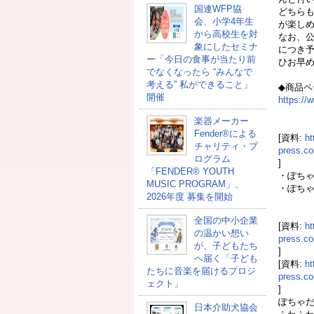
国連WFP協
どちら
会、小学4年生
が楽し
から高校生を対
なお、
象にしたセミナ
につき
ー「今日の食事が当たり前
ひお早
でなくなったら “みんなで
考える” 私ができること」
◆商品ペ
開催
https://
楽器メーカー
Fender®による
[資料:
ht
チャリティ・プ
press.
ログラム
]
「FENDER®︎ YOUTH
・ぽちゃ
MUSIC PROGRAM」、
・ぽちゃ
2026年度 募集を開始
全国の中小企業
[資料:
ht
の温かい想い
press.
が、子どもたち
]
へ届く「子ども
[資料:
ht
たちに音楽を届けるプロジ
press.
ェクト」
]
ぽちゃだ
日本介助犬協会