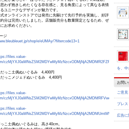
も思わず抱きしめたくなる存在感と、見る角度によって異なる表情
めるユニークなデザインが魅力です。
公式オンラインストアでは発売に先駆けて先行予約を実施し、好評
予約分は完売いたしました。店舗販売分も数量限定となるため、ぜ
めにお求めください。
ージ
www.bleubleuet.jp/shop/e/eUMAy/?filtercode13=1
tps://files.value-
com/czMjYXJ0aWNsZSM2MDYwMyMzNzcxODMjNjA2MDNfR2FZRG5pekF3Yi5
を、中
だっこ土偶ぬいぐるみ 4,400円
だっこメジェドぬいぐるみ 4,400円
お問い
ご意見
tps://files.value-
com/czMjYXJ0aWNsZSM2MDYwMyMzNzcxODMjNjA2MDNfRFVwc1RVeXR1US
プレス
tps://files.value-
com/czMjYXJ0aWNsZSM2MDYwMyMzNzcxODMjNjA2MDNfUmtMWUVLalVLTS
広告に
っこ土偶ぬいぐるみは、高さ40cm。