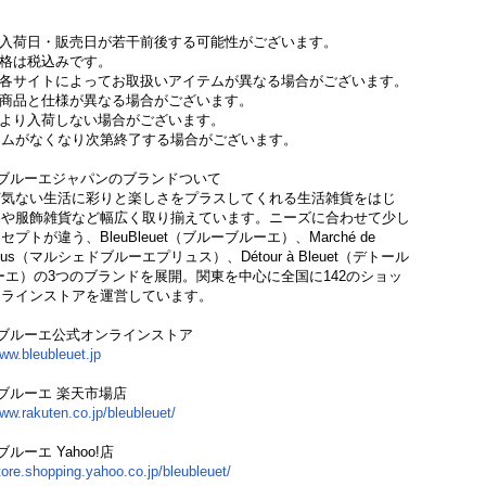
の入荷日・販売日が若干前後する可能性がございます。
格は税込みです。
、各サイトによってお取扱いアイテムが異なる場合がございます。
の商品と仕様が異なる場合がございます。
により入荷しない場合がございます。
テムがなくなり次第終了する場合がございます。
ブルーエジャパンのブランドついて
何気ない生活に彩りと楽しさをプラスしてくれる生活雑貨をはじ
品や服飾雑貨など幅広く取り揃えています。ニーズに合わせて少し
プトが違う、BleuBleuet（ブルーブルーエ）、Marché de
t plus（マルシェドブルーエプリュス）、Détour à Bleuet（デトール
ーエ）の3つのブランドを展開。関東を中心に全国に142のショッ
ンラインストアを運営しています。
ブルーエ公式オンラインストア
www.bleubleuet.jp
ブルーエ 楽天市場店
www.rakuten.co.jp/bleubleuet/
ルーエ Yahoo!店
store.shopping.yahoo.co.jp/bleubleuet/