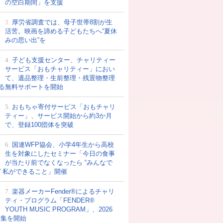
の空白期間」を支援
3.
厚労省調査では、母子世帯8割が生
活苦。映画を諦める子どもたちへ“夏休
みの思い出”を
4.
子ども支援センター、チャリティー
サービス「おもチャリティー」におい
て、遺品整理・生前整理・残置物整理
る無料サポートを開始
5.
おもちゃ寄付サービス「おもチャリ
ティー」、サービス開始から約3か月
5qcGc.jpg
で、登録100団体を突破
6.
国連WFP協会、小学4年生から高校
生を対象にしたセミナー「今日の食事
が当たり前でなくなったら “みんなで
” 私ができること」開催
7.
楽器メーカーFender®によるチャリ
ティ・プログラム「FENDER®︎
YOUTH MUSIC PROGRAM」、2026
募集を開始