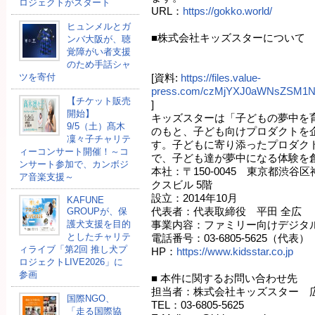
ロジェクトがスタート
URL：
https://gokko.world/
ヒュンメルとガ
■株式会社キッズスターについて
ンバ大阪が、聴
覚障がい者支援
のため手話シャ
ツを寄付
[資料:
https://files.value-
press.com/czMjYXJ0aWNsZSM1
【チケット販売
]
開始】
キッズスターは「子どもの夢中を
9/5（土）髙木
のもと、子ども向けプロダクトを
凜々子チャリテ
す。子どもに寄り添ったプロダク
ィーコンサート開催！～コ
で、子ども達が夢中になる体験を
ンサート参加で、カンボジ
本社：〒150-0045 東京都渋谷区
ア音楽支援～
クスビル 5階
設立：2014年10月
KAFUNE
代表者：代表取締役 平田 全広
GROUPが、保
護犬支援を目的
事業内容：ファミリー向けデジタ
としたチャリテ
電話番号：03-6805-5625（代表）
ィライブ「第2回 推し犬プ
HP：
https://www.kidsstar.co.jp
ロジェクトLIVE2026」に
参画
■ 本件に関するお問い合わせ先
担当者：株式会社キッズスター 
国際NGO、
TEL：03-6805-5625
「走る国際協