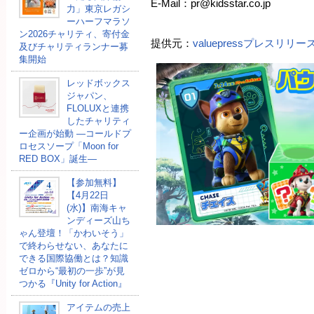
E-Mail：pr@kidsstar.co.jp
力」東京レガシ
ーハーフマラソ
ン2026チャリティ、寄付金
提供元：
valuepressプレスリリ
及びチャリティランナー募
集開始
レッドボックス
ジャパン、
FLOLUXと連携
したチャリティ
ー企画が始動 ―コールドプ
ロセスソープ「Moon for
RED BOX」誕生―
【参加無料】
【4月22日
(水)】南海キャ
ンディーズ山ち
ゃん登壇！「かわいそう」
で終わらせない、あなたに
できる国際協働とは？知識
ゼロから“最初の一歩”が見
つかる『Unity for Action』
アイテムの売上