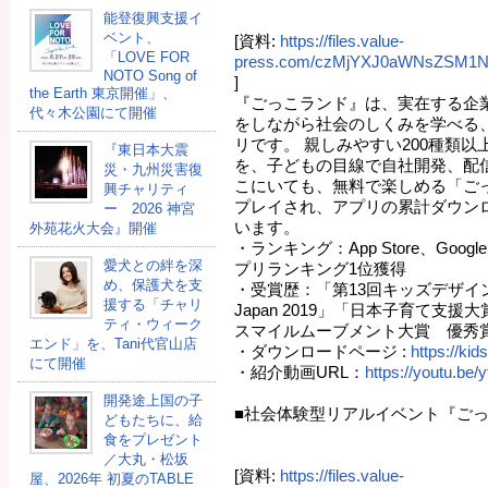
能登復興支援イ
ベント、
[資料:
https://files.value-
「LOVE FOR
press.com/czMjYXJ0aWNsZSM1
NOTO Song of
]
the Earth 東京開催」、
『ごっこランド』は、実在する企
代々木公園にて開催
をしながら社会のしくみを学べる
リです。 親しみやすい200種類
『東日本大震
を、子どもの目線で自社開発、配
災・九州災害復
こにいても、無料で楽しめる「ご
興チャリティ
プレイされ、アプリの累計ダウンロ
ー 2026 神宮
います。
外苑花火大会』開催
・ランキング：App Store、Goog
愛犬との絆を深
プリランキング1位獲得
め、保護犬を支
・受賞歴：「第13回キッズデザイン賞」「
援する「チャリ
Japan 2019」「日本子育て支援大
ティ・ウィーク
スマイルムーブメント大賞 優秀
エンド」を、Tani代官山店
・ダウンロードページ :
https://kid
にて開催
・紹介動画URL：
https://youtu.
開発途上国の⼦
■社会体験型リアルイベント『ごっ
どもたちに、給
⾷をプレゼント
／大丸・松坂
[資料:
https://files.value-
屋、2026年 初夏のTABLE