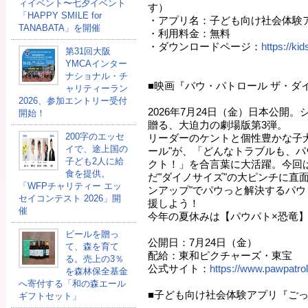
ィイベント〜七夕イベント
す）
「HAPPY SMILE for
・アプリ名：子ども向け社会体験
TANABATA」を開催
・利用料金：無料
・ダウンロードページ：
https://kid
第31回大阪
YMCAインター
ナショナル・チ
■映画『パウ・パトロール ザ・ダ
ャリティーラン
2026、参加エントリー受付
2026年7月24日（金）日本公開
開始！
贈る、大迫力の劇場版第3弾。
200字のエッセ
リーダーのケントと個性豊かな子
イで、途上国の
ール"が、「どんなトラブルも、
子ども2人に給
クト！」を合言葉に大活躍。今回
食を提供。
だ"ダイノサイズ"の大ピンチに直
「WFPチャリティー エッ
ンアップ"でパウっと解決するパ
セイコンテスト 2026」開
援しよう！
催
今年の夏休みは【パウパト×恐竜
ビールを贈っ
公開日：7月24日（金）
て、森を育て
配給：東和ピクチャーズ・東宝
る。売上の3％
公式サイト：
https://www.pawpatrol
を森林保全基金
へ寄付する「和の森エール
■子ども向け社会体験アプリ『ご
ギフトセット」