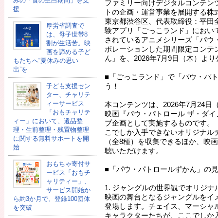
みの「食の空白期間」を支
ファミリー向けデジタルコンテン
援
トの企画・運営事業を展開する株
東京都渋谷区、代表取締役：平田
厚労省調査で
験アプリ「ごっこランド」におい
は、母子世帯8
されているアニメシリーズ「パウ
割が生活苦。映
ボレーションした期間限定コンテ
画を諦める子ど
ん」を、2026年7月9日（木）よ
もたちへ“夏休みの思い
出”を
■「ごっこランド」で「パウ・パ
う！
子ども支援セン
ター、チャリテ
ィーサービス
本コンテンツは、2026年7月24
「おもチャリテ
映画『パウ・パトロール ザ・ダ
ィー」において、遺品整
プ企画として実施するものです。
理・生前整理・残置物整理
こでしか入手できないオリジナル
に関する無料サポートを開
（全8種）を収集できるほか、映
始
聴いただけます。
おもちゃ寄付サ
■「パウ・パトロールずかん」の
ービス「おもチ
ャリティー」、
1. ジャングルの世界観でオリジ
サービス開始か
映画の舞台となるジャングルをイ
ら約3か月で、登録100団体
登場します。チェイス、マーシャ
を突破
キャラクターたちが、ここでしか