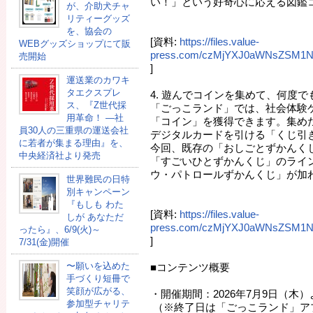
い！」という好奇心に応える図鑑
が、介助犬チャ
リティーグッズ
を、協会の
[資料:
https://files.value-
WEBグッズショップにて販
press.com/czMjYXJ0aWNsZSM1
売開始
]
運送業のカワキ
タエクスプレ
4. 遊んでコインを集めて、何度で
ス、『Z世代採
「ごっこランド」では、社会体験
用革命！ ―社
「コイン」を獲得できます。集め
員30人の三重県の運送会社
デジタルカードを引ける「くじ引
に若者が集まる理由』を、
今回、既存の「おしごとずかんく
中央経済社より発売
「すごいひとずかんくじ」のライ
ウ・パトロールずかんくじ」が加
世界難民の日特
別キャンペーン
『もしも わた
[資料:
https://files.value-
しが あなただ
press.com/czMjYXJ0aWNsZSM1
ったら』、6/9(火)～
]
7/31(金)開催
〜願いを込めた
■コンテンツ概要
手づくり短冊で
笑顔が広がる、
・開催期間：2026年7月9日（木
参加型チャリテ
（※終了日は「ごっこランド」ア