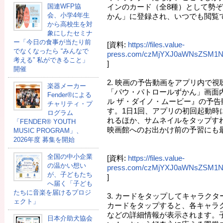
国連WFP協
インのカード（全8種）として勢
会、小学4年生
かん」に登録され、いつでも閲覧
から高校生を対
象にしたセミナ
ー「今日の食事が当たり前
[資料:
https://files.value-
でなくなったら “みんなで
press.com/czMjYXJ0aWNsZSM1N
考える” 私ができること」
]
開催
2. 映画の予告動画をアプリ内で視
楽器メーカー
「パウ・パトロールずかん」画面
Fender®による
ル ザ・ダイノ・ムービー』の予
チャリティ・プ
す。1日1回、アプリの初回起動時
ログラム
れるほか、サムネイルをタップす
「FENDER®︎ YOUTH
映画館へのお出かけ前の予習にも
MUSIC PROGRAM」、
2026年度 募集を開始
全国の中小企業
[資料:
https://files.value-
の温かい想い
press.com/czMjYXJ0aWNsZSM1N
が、子どもたち
]
へ届く「子ども
たちに音楽を届けるプロジ
3. カードをタップしてキャラク
ェクト」
カードをタップすると、各キャラ
などの詳細情報が表示されます。
日本介助犬協会