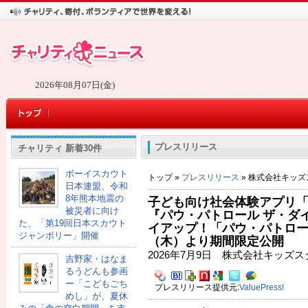
2026年08月07日(金)
プレスリリース
チャリティ 新着30件
ボーイスカウト
トップ »
プレスリリース
» 株式会社キッズ
日本連盟、令和
8年熊本地震の
子ども向け社会体験アプリ
被災者に向け
『パウ・パトロール ザ・ダ
た、「第19回日本スカウト
イアップ！「パウ・パトロー
ジャンボリー」開催
（木）より期間限定公開
2026年7月9日 株式会社キッズス
吉野家・はなま
るうどんも参画
ー「こどもごち
プレスリリース提供元:
ValuePress!
めし」が、夏休