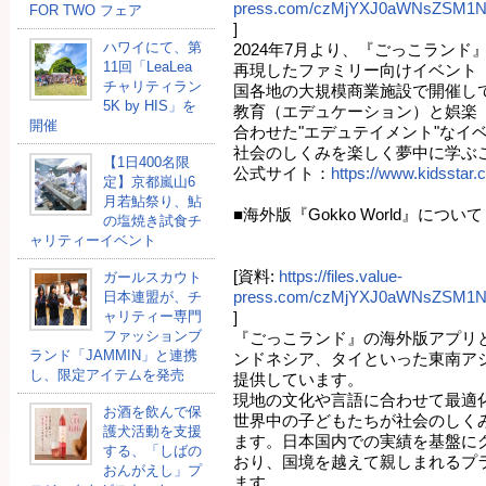
press.com/czMjYXJ0aWNsZSM1
FOR TWO フェア
]
ハワイにて、第
2024年7月より、『ごっこラン
11回「LeaLea
再現したファミリー向けイベント『
チャリティラン
国各地の大規模商業施設で開催し
5K by HIS」を
教育（エデュケーション）と娯楽
開催
合わせた"エデュテイメント"なイ
社会のしくみを楽しく夢中に学ぶ
【1日400名限
公式サイト：
https://www.kidsstar.c
定】京都嵐山6
月若鮎祭り、鮎
■海外版『Gokko World』について
の塩焼き試食チ
ャリティーイベント
[資料:
https://files.value-
ガールスカウト
press.com/czMjYXJ0aWNsZSM1
日本連盟が、チ
ャリティー専門
]
ファッションブ
『ごっこランド』の海外版アプリ
ランド「JAMMIN」と連携
ンドネシア、タイといった東南ア
し、限定アイテムを発売
提供しています。
現地の文化や言語に合わせて最適
お酒を飲んで保
世界中の子どもたちが社会のしく
護犬活動を支援
ます。日本国内での実績を基盤に
する、「しばの
おり、国境を越えて親しまれるプ
おんがえし」プ
ます。