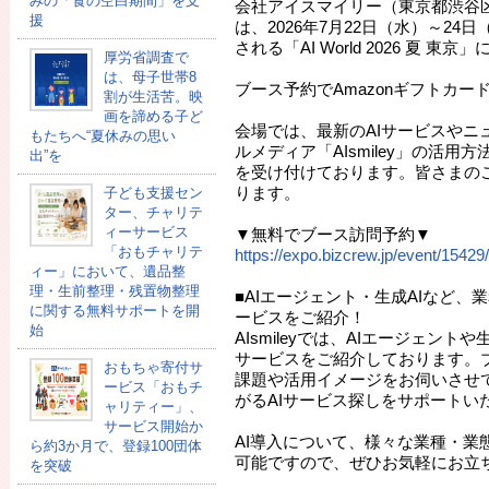
みの「食の空白期間」を支
会社アイスマイリー（東京都渋谷
援
は、2026年7月22日（水）～2
される「AI World 2026 夏 
厚労省調査で
は、母子世帯8
ブース予約でAmazonギフトカード
割が生活苦。映
画を諦める子ど
会場では、最新のAIサービスやニ
もたちへ“夏休みの思い
ルメディア「AIsmiley」の活用
出”を
を受け付けております。皆さまの
ります。
子ども支援セン
ター、チャリテ
ィーサービス
▼無料でブース訪問予約▼
「おもチャリテ
https://expo.bizcrew.jp/event/1542
ィー」において、遺品整
理・生前整理・残置物整理
■AIエージェント・生成AIなど、
に関する無料サポートを開
ービスをご紹介！
始
AIsmileyでは、AIエージェント
サービスをご紹介しております。
おもちゃ寄付サ
課題や活用イメージをお伺いさせ
ービス「おもチ
がるAIサービス探しをサポートい
ャリティー」、
サービス開始か
AI導入について、様々な業種・業
ら約3か月で、登録100団体
可能ですので、ぜひお気軽にお立
を突破