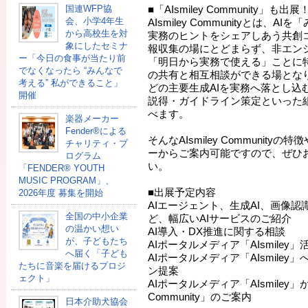
国連WFP協
■「AIsmiley Community」も出展
会、小学4年生
AIsmiley Communityとは、
から高校生を対
実務のヒントをシェアしあう共創
象にしたセミナ
報収集の場にとどまらず、非エン
ー「今日の食事が当たり前
「明日から実務で使える」ことに
でなくなったら “みんなで
の共有と相互相談ができる場となります
考える” 私ができること」
どの主要生成AIを実務へ落とし込
開催
説得・ガイドライン策定といった
べます。
楽器メーカー
Fender®による
そんなAIsmiley Communit
チャリティ・プ
ーからご案内可能ですので、ぜひ
ログラム
い。
「FENDER®︎ YOUTH
MUSIC PROGRAM」、
■出展予定内容
2026年度 募集を開始
AIエージェント、生成AI、画像認識
全国の中小企業
ど、幅広いAIサービスのご紹介
の温かい想い
AI導入・DX推進に関する相談
が、子どもたち
AIポータルメディア「AIsmiley
へ届く「子ども
AIポータルメディア「AIsmile
たちに音楽を届けるプロジ
ン提案
ェクト」
AIポータルメディア「AIsmiley」が
Community」のご案内
日本介助犬協会