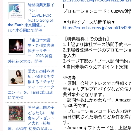
能登復興支援イ
]
ベント、
プロモーションコード：uuzww8hj
「LOVE FOR
NOTO Song of
▼無料でブース訪問予約▼
the Earth 東京開催」、
https://expo.bizcrew.jp/event/1542
代々木公園にて開催
【特典獲得までの流れ】
『東日本大震
1.上記より弊社ブース訪問予約ペ
災・九州災害復
2.来場者登録ページのプロモーション
興チャリティ
を入力
ー 2026 神宮
3.ページ下部の「ブース訪問予約
外苑花火大会』開催
4.当日来場のうえアポイント実施
愛犬との絆を深
め、保護犬を支
※備考
援する「チャリ
・原則、会社アドレスでご登録く
ティ・ウィーク
帯キャリアやプロバイダなどの個
エンド」を、Tani代官山店
典対象外となります。
にて開催
・訪問件数にかかわらず、Amaz
1,500円です。
開発途上国の⼦
・プロモーションコードの入力漏
どもたちに、給
当日訪問された場合など条件を満
⾷をプレゼント
す。
／大丸・松坂
・Amazonギフトカードは、上
屋、2026年 初夏のTABLE