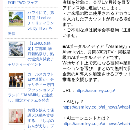
者様を対象に、会期1か月後を目
FOR TWO フェア
アドレス宛に進呈いたします。
ハワイにて、第
・ご来場の際に使用されるアカウ
11回「LeaLea
を入力したアカウントが異なる場
チャリティラン
ます。
5K by HIS」を
・ご不明な点は展示会事務局（主
開催
いませ。
【1日400名限
■AIポータルメディア「AIsmiley
定】京都嵐山6
AIsmileyは、月間300万PV・
月若鮎祭り、鮎
級のAIポータルメディアです。
の塩焼き試食チ
Webサイト上で気になる技術や業
ャリティーイベント
ーションを選び、まとめて無料で
企業のAI導入を加速させるプラッ
ガールスカウト
推進を支援します。
日本連盟が、チ
ャリティー専門
ファッションブ
URL：
https://aismiley.co.jp/
ランド「JAMMIN」と連携
し、限定アイテムを発売
・AIとは？
https://aismiley.co.jp/ai_news/what-i
お酒を飲んで保
護犬活動を支援
・AIエージェントとは？
する、「しばの
https://aismiley.co.jp/ai_news/what-i
おんがえし」プ