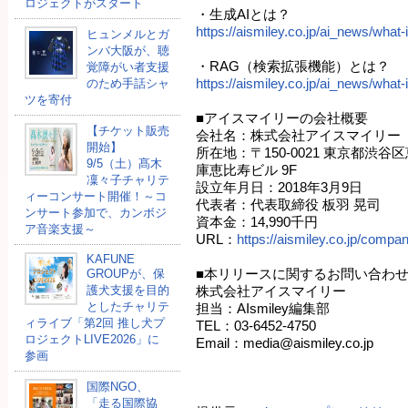
ロジェクトがスタート
・生成AIとは？
https://aismiley.co.jp/ai_news/what-i
ヒュンメルとガ
ンバ大阪が、聴
・RAG（検索拡張機能）とは？
覚障がい者支援
https://aismiley.co.jp/ai_news/what-i
のため手話シャ
ツを寄付
■アイスマイリーの会社概要
【チケット販売
会社名：株式会社アイスマイリー
開始】
所在地：〒150-0021 東京都渋谷
9/5（土）髙木
庫恵比寿ビル 9F
凜々子チャリテ
設立年月日：2018年3月9日
ィーコンサート開催！～コ
代表者：代表取締役 板羽 晃司
ンサート参加で、カンボジ
資本金：14,990千円
ア音楽支援～
URL：
https://aismiley.co.jp/compan
KAFUNE
■本リリースに関するお問い合わ
GROUPが、保
護犬支援を目的
株式会社アイスマイリー
としたチャリテ
担当：AIsmiley編集部
ィライブ「第2回 推し犬プ
TEL：03-6452-4750
ロジェクトLIVE2026」に
Email：media@aismiley.co.jp
参画
国際NGO、
「走る国際協