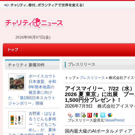
2026年08月07日(金)
プレスリリース
チャリティ 新着30件
ボーイスカウト
トップ »
プレスリリース
» 株式会社アイス
日本連盟、令和
8年熊本地震の
アイスマイリー、7/22（水）か
被災者に向け
2026 夏 東京」に出展 ブ
た、「第19回日本スカウト
1,500円分プレゼント！
ジャンボリー」開催
2026年7月9日 株式会社アイス
吉野家・はなま
るうどんも参画
プレスリリース提供元:
ValuePress!
ー「こどもごち
めし」が、夏休
国内最大級のAIポータルメディア「A