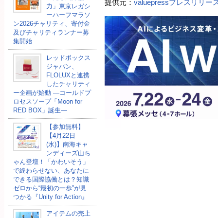
提供元：
valuepressプレスリリ
力」東京レガシ
ーハーフマラソ
ン2026チャリティ、寄付金
及びチャリティランナー募
集開始
レッドボックス
ジャパン、
FLOLUXと連携
したチャリティ
ー企画が始動 ―コールドプ
ロセスソープ「Moon for
RED BOX」誕生―
【参加無料】
【4月22日
(水)】南海キャ
ンディーズ山ち
ゃん登壇！「かわいそう」
で終わらせない、あなたに
できる国際協働とは？知識
ゼロから“最初の一歩”が見
つかる『Unity for Action』
アイテムの売上