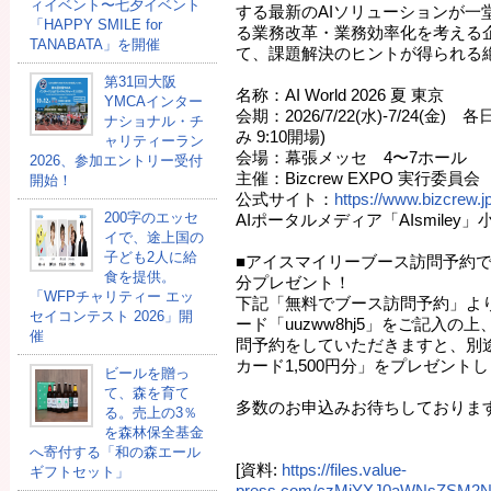
ィイベント〜七夕イベント
する最新のAIソリューションが一
「HAPPY SMILE for
る業務改革・業務効率化を考える
TANABATA」を開催
て、課題解決のヒントが得られる
第31回大阪
名称：AI World 2026 夏 東京
YMCAインター
会期：2026/7/22(水)-7/24(金) 各
ナショナル・チ
み 9:10開場)
ャリティーラン
会場：幕張メッセ 4〜7ホール
2026、参加エントリー受付
主催：Bizcrew EXPO 実行委員会
開始！
公式サイト：
https://www.bizcrew.j
200字のエッセ
AIポータルメディア「AIsmiley」
イで、途上国の
子ども2人に給
■アイスマイリーブース訪問予約でAm
食を提供。
分プレゼント！
「WFPチャリティー エッ
下記「無料でブース訪問予約」よ
セイコンテスト 2026」開
ード「uuzww8hj5」をご記入
催
問予約をしていただきますと、別途
カード1,500円分」をプレゼント
ビールを贈っ
て、森を育て
多数のお申込みお待ちしておりま
る。売上の3％
を森林保全基金
へ寄付する「和の森エール
[資料:
https://files.value-
ギフトセット」
press.com/czMjYXJ0aWNsZSM2N