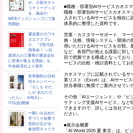
が、介助犬チャ
■職種・部署別AIサービスカオス
リティーグッズ
職種・部署別AIサービスカオスマ
を、協会の
入されているAIサービスを独自に
WEBグッズショップにて販
体系的に整理した資料です。
売開始
運送業のカワキ
営業・カスタマーサポート、マー
タエクスプレ
務・法務、情報システム・開発の
ス、『Z世代採
用いただけるAIサービスを分類。
用革命！ ―社
など、各部門が抱える課題に対し
員30人の三重県の運送会社
目で把握できる構成となっており、
に若者が集まる理由』を、
ービスの比較・検討資料としてお
中央経済社より発売
カオスマップに記載されているサー
世界難民の日特
業リスト（Excel）は、AIサー
別キャンペーン
担当者様に無償でご案内させてい
『もしも わた
しが あなただ
その他「AIエージェント」や「ビ
ったら』、6/9(火)～
ケティング支援AIサービス」など
7/31(金)開催
できますので、詳しくは当社ブース「
〜願いを込めた
ださい。
手づくり短冊で
笑顔が広がる、
■展示会概要
参加型チャリテ
「AI World 2026 夏 東京」