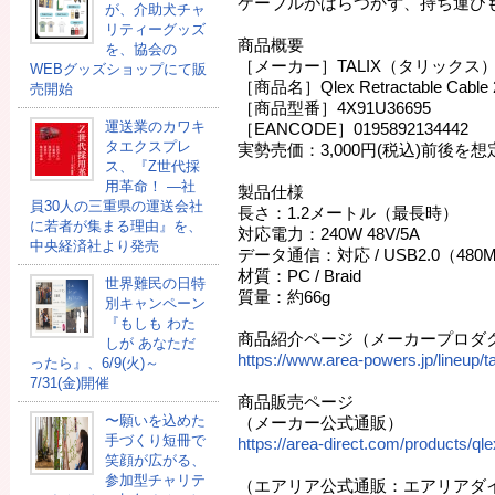
ケーブルがばらつかず、持ち運び
が、介助犬チャ
リティーグッズ
商品概要
を、協会の
［メーカー］TALIX（タリックス
WEBグッズショップにて販
［商品名］Qlex Retractable Ca
売開始
［商品型番］4X91U36695
運送業のカワキ
［EANCODE］0195892134442
タエクスプレ
実勢売価：3,000円(税込)前後を想
ス、『Z世代採
用革命！ ―社
製品仕様
員30人の三重県の運送会社
長さ：1.2メートル（最長時）
に若者が集まる理由』を、
対応電力：240W 48V/5A
中央経済社より発売
データ通信：対応 / USB2.0（480
材質：PC / Braid
世界難民の日特
質量：約66g
別キャンペーン
『もしも わた
商品紹介ページ（メーカープロダ
しが あなただ
https://www.area-powers.jp/lineup/t
ったら』、6/9(火)～
7/31(金)開催
商品販売ページ
〜願いを込めた
（メーカー公式通販）
手づくり短冊で
https://area-direct.com/products/qle
笑顔が広がる、
参加型チャリテ
（エアリア公式通販：エアリアダ