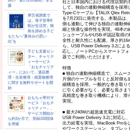
みの「食の空白期間」を支
社と日本国内における代理店契約
援
して、独自の連動伸縮構造を採用し
Type-Cケーブル【TALIX Qlex Retra
厚労省調査で
を7月23日に発売する。本製品は
は、母子世帯8
側も連動して伸びる独自の連動伸
割が生活苦。映
縮と快適な操作性を実現。48本の
画を諦める子ど
シュケーブルやUSB-IF認証取得のE
もたちへ“夏休みの思い
全性と耐久性にも配慮。厚さ約16
出”を
ら、USB Power Delivery 3
応し、ノートPCからスマートフォンま
子ども支援セン
ター、チャリテ
器でご利用いただけます。
ィーサービス
「おもチャリテ
特徴
ィー」において、遺品整
■ 独自の連動伸縮構造で、スムー
理・生前整理・残置物整理
片側のケーブルを引くと反対側も
に関する無料サポートを開
縮構造を採用。一般的な巻き取り
始
に引く必要がなく、必要な長さま
高精度な巻き取り機構により、滑
おもちゃ寄付サ
実現。
ービス「おもチ
ャリティー」、
■ 最大240Wの超急速充電に対応
サービス開始か
USB Power Delivery 3.2に
ら約3か月で、登録100団体
出力給電を実現。MacBook Pr
を突破
やワークステーション、タブレッ