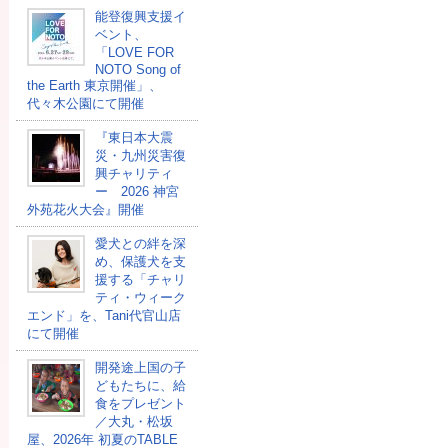
能登復興支援イ
ベント、
「LOVE FOR
NOTO Song of
the Earth 東京開催」、
代々木公園にて開催
『東日本大震
災・九州災害復
興チャリティ
ー 2026 神宮
外苑花火大会』開催
愛犬との絆を深
め、保護犬を支
援する「チャリ
ティ・ウィーク
エンド」を、Tani代官山店
にて開催
開発途上国の⼦
どもたちに、給
⾷をプレゼント
／大丸・松坂
屋、2026年 初夏のTABLE