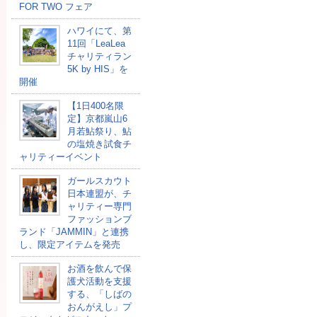
FOR TWO フェア
ハワイにて、第
11回「LeaLea
チャリティラン
5K by HIS」を
開催
【1日400名限
定】京都嵐山6
月若鮎祭り、鮎
の塩焼き試食チ
ャリティーイベント
ガールスカウト
日本連盟が、チ
ャリティー専門
ファッションブ
ランド「JAMMIN」と連携
し、限定アイテムを発売
お酒を飲んで保
護犬活動を支援
する、「しばの
おんがえし」プ