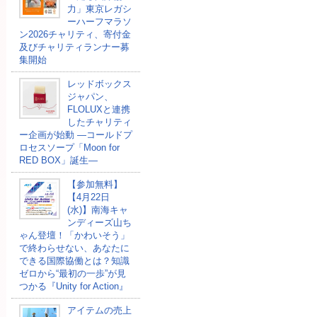
力」東京レガシ
ーハーフマラソ
ン2026チャリティ、寄付金
及びチャリティランナー募
集開始
レッドボックス
ジャパン、
FLOLUXと連携
したチャリティ
ー企画が始動 ―コールドプ
ロセスソープ「Moon for
RED BOX」誕生―
【参加無料】
【4月22日
(水)】南海キャ
ンディーズ山ち
ゃん登壇！「かわいそう」
で終わらせない、あなたに
できる国際協働とは？知識
ゼロから“最初の一歩”が見
つかる『Unity for Action』
アイテムの売上