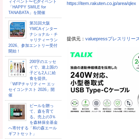
ィイベント〜七夕イベント
https://item.rakuten.co.jp/area/qlex
「HAPPY SMILE for
TANABATA」を開催
第31回大阪
YMCAインター
ナショナル・チ
提供元：
valuepressプレスリリ
ャリティーラン
2026、参加エントリー受付
開始！
200字のエッセ
イで、途上国の
子ども2人に給
食を提供。
「WFPチャリティー エッ
セイコンテスト 2026」開
催
ビールを贈っ
て、森を育て
る。売上の3％
を森林保全基金
へ寄付する「和の森エール
ギフトセット」