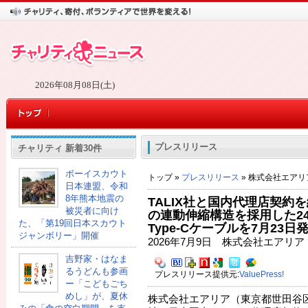
2026年08月08日(土)
プレスリリース
チャリティ 新着30件
ボーイスカウト
トップ »
プレスリリース
» 株式会社エアリ
日本連盟、令和
8年熊本地震の
TALIX社と国内代理店契約
被災者に向け
の連動伸縮構造を採用した2
た、「第19回日本スカウト
Type-Cケーブルを7月23
ジャンボリー」開催
2026年7月9日 株式会社エアリア
吉野家・はなま
るうどんも参画
プレスリリース提供元:
ValuePress!
ー「こどもごち
めし」が、夏休
株式会社エアリア（東京都世田谷区