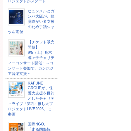
ロジェクトがスタート
ヒュンメルとガ
ンバ大阪が、聴
覚障がい者支援
のため手話シャ
ツを寄付
【チケット販売
開始】
9/5（土）髙木
凜々子チャリテ
ィーコンサート開催！～コ
ンサート参加で、カンボジ
ア音楽支援～
KAFUNE
GROUPが、保
護犬支援を目的
としたチャリテ
ィライブ「第2回 推し犬プ
ロジェクトLIVE2026」に
参画
国際NGO、
「走る国際協