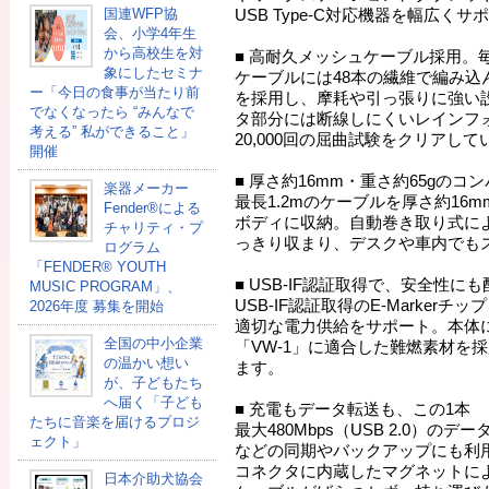
国連WFP協
USB Type-C対応機器を幅広くサ
会、小学4年生
から高校生を対
■ 高耐久メッシュケーブル採用。
象にしたセミナ
ケーブルには48本の繊維で編み込
ー「今日の食事が当たり前
を採用し、摩耗や引っ張りに強い
でなくなったら “みんなで
タ部分には断線しにくいレインフ
考える” 私ができること」
20,000回の屈曲試験をクリアして
開催
■ 厚さ約16mm・重さ約65gのコ
楽器メーカー
最長1.2mのケーブルを厚さ約16
Fender®による
ボディに収納。自動巻き取り式に
チャリティ・プ
っきり収まり、デスクや車内でも
ログラム
「FENDER®︎ YOUTH
■ USB-IF認証取得で、安全性にも
MUSIC PROGRAM」、
USB-IF認証取得のE-Marker
2026年度 募集を開始
適切な電力供給をサポート。本体
全国の中小企業
「VW-1」に適合した難燃素材を
の温かい想い
ます。
が、子どもたち
へ届く「子ども
■ 充電もデータ転送も、この1本
たちに音楽を届けるプロジ
最大480Mbps（USB 2.0）の
ェクト」
などの同期やバックアップにも利
コネクタに内蔵したマグネットに
日本介助犬協会