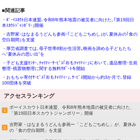
■関連記事
・ﾎﾞｰｲｽｶｳﾄ日本連盟､令和8年熊本地震の被災者に向けた､｢第19回日
本ｽｶｳﾄｼﾞｬﾝﾎﾞﾘｰ｣開催
・吉野家･はなまるうどんも参画ｰ｢こどもごちめし｣が､夏休みの｢食の
空白期間｣を支援
・厚労省調査では､母子世帯8割が生活苦｡映画を諦める子どもたち
へ“夏休みの思い出”を
・子ども支援ｾﾝﾀｰ､ﾁｬﾘﾃｨｰｻｰﾋﾞｽ｢おもﾁｬﾘﾃｨｰ｣において､遺品整理･生前
整理･残置物整理に関する無料ｻﾎﾟｰﾄを開始
・おもちゃ寄付ｻｰﾋﾞｽ｢おもﾁｬﾘﾃｨｰ｣､ｻｰﾋﾞｽ開始から約3か月で､登録
100団体を突破
アクセスランキング
ボーイスカウト日本連盟、令和8年熊本地震の被災者に向けた、
1
「第19回日本スカウトジャンボリー」開催
吉野家・はなまるうどんも参画ー「こどもごちめし」が、夏休み
2
の「食の空白期間」を支援