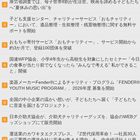
厚労省調査では、母子世帯8割が生活苦。映画を諦める子どもたち
3
へ“夏休みの思い出”を
子ども支援センター、チャリティーサービス「おもチャリティ
ー」において、遺品整理・生前整理・残置物整理に関する無料サ
4
ポートを開始
おもちゃ寄付サービス「おもチャリティー」、サービス開始から
5
約3か月で、登録100団体を突破
国連WFP協会、小学4年生から高校生を対象にしたセミナー「今日
の食事が当たり前でなくなったら “みんなで考える” 私ができるこ
6
と」開催
楽器メーカーFender®によるチャリティ・プログラム「FENDER®︎
7
YOUTH MUSIC PROGRAM」、2026年度 募集を開始
全国の中小企業の温かい想いが、子どもたちへ届く「子どもたち
8
に音楽を届けるプロジェクト」
日本介助犬協会が、介助犬チャリティーグッズを、協会のWEBグ
9
ッズショップにて販売開始
運送業のカワキタエクスプレス、『Z世代採用革命！ ―社員30人
の三重県の運送会社に若者が集まる理由』を、中央経済社より発
10