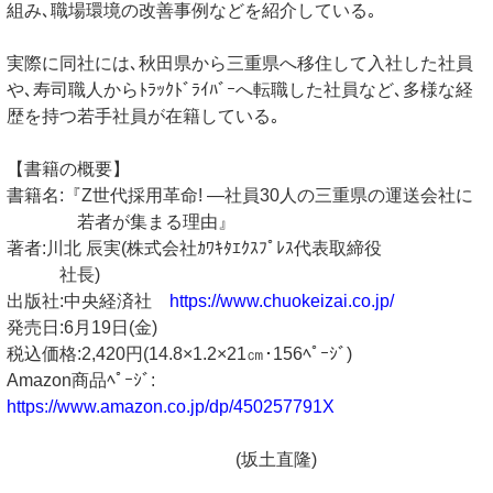
組み､職場環境の改善事例などを紹介している｡
実際に同社には､秋田県から三重県へ移住して入社した社員
や､寿司職人からﾄﾗｯｸﾄﾞﾗｲﾊﾞｰへ転職した社員など､多様な経
歴を持つ若手社員が在籍している｡
【書籍の概要】
書籍名:『Z世代採用革命! ―社員30人の三重県の運送会社に
若者が集まる理由』
著者:川北 ⾠実(株式会社ｶﾜｷﾀｴｸｽﾌﾟﾚｽ代表取締役
社長)
出版社:中央経済社
https://www.chuokeizai.co.jp/
発売⽇:6⽉19⽇(⾦)
税込価格:2,420円(14.8×1.2×21㎝･156ﾍﾟｰｼﾞ)
Amazon商品ﾍﾟｰｼﾞ:
https://www.amazon.co.jp/dp/450257791X
(坂土直隆)