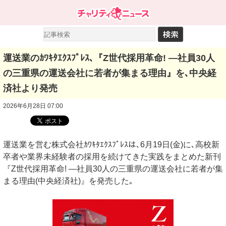
運送業のｶﾜｷﾀｴｸｽﾌﾟﾚｽ､『Z世代採用革命! ―社員30人
の三重県の運送会社に若者が集まる理由』を､中央経
済社より発売
2026年6月28日 07:00
運送業を営む株式会社ｶﾜｷﾀｴｸｽﾌﾟﾚｽは､6⽉19⽇(⾦)に､高校新
卒者や業界未経験者の採用を続けてきた実践をまとめた新刊
『Z世代採用革命! ―社員30人の三重県の運送会社に若者が集
まる理由(中央経済社)』を発売した｡