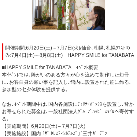
開催期間:6月20日(土)～7月7日(火)/仙台､札幌､札幌ｳｴｽﾄの
み:7月4日(土)～8月8日(土) HAPPY SMILE for TANABATA
■HAPPY SMILE for TANABATA ｲﾍﾞﾝﾄ概要
本ｲﾍﾞﾝﾄでは､障がいのある方々が心を込めて制作した短冊
に､お客自身の願い事を記入し､館内に設置された笹に飾る､
参加型の七夕体験を提供する｡
なお､ｲﾍﾞﾝﾄ期間中は､国内各施設にﾁｬﾘﾃｨﾎﾞｯｸｽを設置し､皆か
お寄せられた募金は､一般社団法人ｸﾞﾙｰﾌﾟﾊｯﾋﾟｰｽﾏｲﾙへ寄付す
る｡
【実施期間】6月20日(土)～7月7日(火)
【実施施設】国内 ｢ｻﾞ ｾﾚｽﾃｨﾝﾎﾃﾙｽﾞ｣｢三井ｶﾞｰﾃﾞﾝ