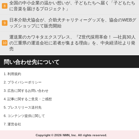
全国の中小企業の温かい想いが、子どもたちへ届く「子どもたち
8
に音楽を届けるプロジェクト」
日本介助犬協会が、介助犬チャリティーグッズを、協会のWEBグ
9
ッズショップにて販売開始
運送業のカワキタエクスプレス、『Z世代採用革命！ ―社員30人
の三重県の運送会社に若者が集まる理由』を、中央経済社より発
10
売
問い合わせ先について
1.
利用規約
2.
プライバシーポリシー
3.
広告に関するお問い合わせ
4.
記事に関するご意見・ご感想
5.
プレスリリース送付先
6.
コンテンツ提供に関して
7.
運営会社
Copyright © 2026 NMN, Inc. All rights reserved.