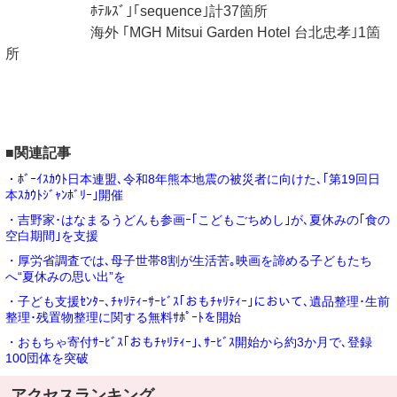
ﾎﾃﾙｽﾞ｣｢sequence｣計37箇所
海外 ｢MGH Mitsui Garden Hotel 台北忠孝｣1箇
所
■関連記事
・ﾎﾞｰｲｽｶｳﾄ日本連盟､令和8年熊本地震の被災者に向けた､｢第19回日
本ｽｶｳﾄｼﾞｬﾝﾎﾞﾘｰ｣開催
・吉野家･はなまるうどんも参画ｰ｢こどもごちめし｣が､夏休みの｢食の
空白期間｣を支援
・厚労省調査では､母子世帯8割が生活苦｡映画を諦める子どもたち
へ“夏休みの思い出”を
・子ども支援ｾﾝﾀｰ､ﾁｬﾘﾃｨｰｻｰﾋﾞｽ｢おもﾁｬﾘﾃｨｰ｣において､遺品整理･生前
整理･残置物整理に関する無料ｻﾎﾟｰﾄを開始
・おもちゃ寄付ｻｰﾋﾞｽ｢おもﾁｬﾘﾃｨｰ｣､ｻｰﾋﾞｽ開始から約3か月で､登録
100団体を突破
アクセスランキング