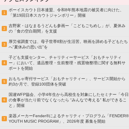
ボーイスカウト日本連盟、令和8年熊本地震の被災者に向けた、
1
「第19回日本スカウトジャンボリー」開催
吉野家・はなまるうどんも参画ー「こどもごちめし」が、夏休み
2
の「食の空白期間」を支援
厚労省調査では、母子世帯8割が生活苦。映画を諦める子どもたち
3
へ“夏休みの思い出”を
子ども支援センター、チャリティーサービス「おもチャリティ
ー」において、遺品整理・生前整理・残置物整理に関する無料サ
4
ポートを開始
おもちゃ寄付サービス「おもチャリティー」、サービス開始から
5
約3か月で、登録100団体を突破
国連WFP協会、小学4年生から高校生を対象にしたセミナー「今日
の食事が当たり前でなくなったら “みんなで考える” 私ができるこ
6
と」開催
楽器メーカーFender®によるチャリティ・プログラム「FENDER®︎
7
YOUTH MUSIC PROGRAM」、2026年度 募集を開始