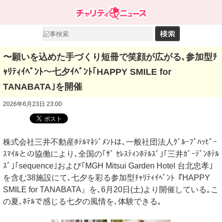
〜願いを込めた手づくり短冊で笑顔が広がる､参加型ﾁ
ｬﾘﾃｨｲﾍﾞﾝﾄ〜七夕ｲﾍﾞﾝﾄ｢HAPPY SMILE for
TANABATA｣を開催
2026年6月23日 23:00
株式会社三井不動産ﾎﾃﾙﾏﾈｼﾞﾒﾝﾄは､一般社団法人ｸﾞﾙｰﾌﾟﾊｯﾋﾟｰ
ｽﾏｲﾙとの協働により､全国の｢ｻﾞ ｾﾚｽﾃｨﾝﾎﾃﾙｽﾞ｣｢三井ｶﾞｰﾃﾞﾝﾎﾃﾙ
ｽﾞ｣｢sequence｣および｢MGH Mitsui Garden Hotel 台北忠孝｣
を含む38施設にて､七夕を彩る参加型ﾁｬﾘﾃｨｲﾍﾞﾝﾄ『HAPPY
SMILE for TANABATA』を､6月20日(土)より開催している｡こ
の夏､ﾎﾃﾙで感じる七夕の風情を､体験できる｡