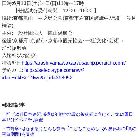
日時:6月13日(土)14日(日)11時～17時
【若鮎試食受付時間 12:00～16:00 】
場所:京都嵐山 中之島公園(京都市右京区嵯峨中ﾉ島町 渡月
橋隣)
主催:一般社団法人 嵐山保勝会
後援:京都府･京都市･京都市観光協会･一社)文化･芸術･ｽ
ﾎﾟｰﾂ振興会
入場料:入場無料
特設ｻｲﾄ:
https://arashiyamawakaayusai.hp.peraichi.com/
予約ﾌｫｰﾑ:
https://select-type.com/rsv/?
id=eEoklSe1Nwc&c_id=398052
■関連記事
・ﾎﾞｰｲｽｶｳﾄ日本連盟､令和8年熊本地震の被災者に向けた､｢第19回日
本ｽｶｳﾄｼﾞｬﾝﾎﾞﾘｰ｣開催
・吉野家･はなまるうどんも参画ｰ｢こどもごちめし｣が､夏休みの｢食の
空白期間｣を支援