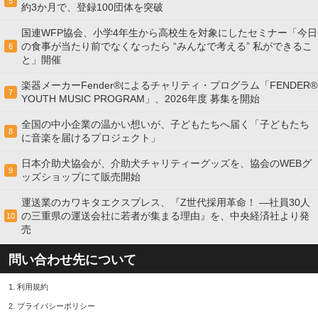
5
約3か月で、登録100団体を突破
国連WFP協会、小学4年生から高校生を対象にしたセミナー「今日
の食事が当たり前でなくなったら “みんなで考える” 私ができるこ
6
と」開催
楽器メーカーFender®によるチャリティ・プログラム「FENDER®︎
7
YOUTH MUSIC PROGRAM」、2026年度 募集を開始
全国の中小企業の温かい想いが、子どもたちへ届く「子どもたち
8
に音楽を届けるプロジェクト」
日本介助犬協会が、介助犬チャリティーグッズを、協会のWEBグ
9
ッズショップにて販売開始
運送業のカワキタエクスプレス、『Z世代採用革命！ ―社員30人
の三重県の運送会社に若者が集まる理由』を、中央経済社より発
10
売
問い合わせ先について
1.
利用規約
2.
プライバシーポリシー