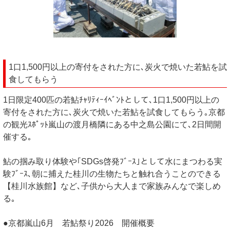
1口1,500円以上の寄付をされた方に､炭火で焼いた若鮎を試
食してもらう
1日限定400匹の若鮎ﾁｬﾘﾃｨｰｲﾍﾞﾝﾄとして､1口1,500円以上の
寄付をされた方に､炭火で焼いた若鮎を試食してもらう｡京都
の観光ｽﾎﾟｯﾄ嵐山の渡月橋隣にある中之島公園にて､2日間開
催する｡
鮎の掴み取り体験や｢SDGs啓発ﾌﾞｰｽ｣として水にまつわる実
験ﾌﾞｰｽ､朝に捕えた桂川の生物たちと触れ合うことのできる
【桂川水族館】など､子供から大人まで家族みんなで楽しめ
る｡
●京都嵐山6月 若鮎祭り2026 開催概要