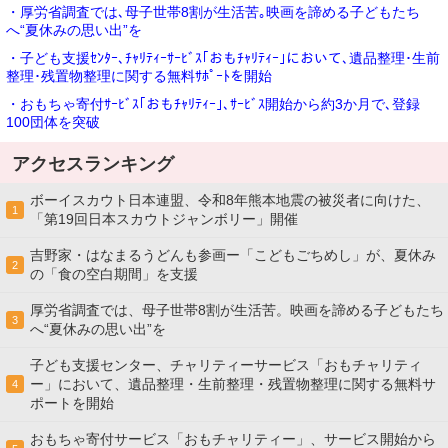
・厚労省調査では､母子世帯8割が生活苦｡映画を諦める子どもたち
へ“夏休みの思い出”を
・子ども支援ｾﾝﾀｰ､ﾁｬﾘﾃｨｰｻｰﾋﾞｽ｢おもﾁｬﾘﾃｨｰ｣において､遺品整理･生前
整理･残置物整理に関する無料ｻﾎﾟｰﾄを開始
・おもちゃ寄付ｻｰﾋﾞｽ｢おもﾁｬﾘﾃｨｰ｣､ｻｰﾋﾞｽ開始から約3か月で､登録
100団体を突破
アクセスランキング
ボーイスカウト日本連盟、令和8年熊本地震の被災者に向けた、
1
「第19回日本スカウトジャンボリー」開催
吉野家・はなまるうどんも参画ー「こどもごちめし」が、夏休み
2
の「食の空白期間」を支援
厚労省調査では、母子世帯8割が生活苦。映画を諦める子どもたち
3
へ“夏休みの思い出”を
子ども支援センター、チャリティーサービス「おもチャリティ
ー」において、遺品整理・生前整理・残置物整理に関する無料サ
4
ポートを開始
おもちゃ寄付サービス「おもチャリティー」、サービス開始から