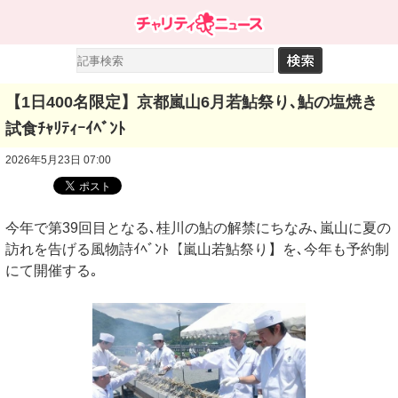
【1日400名限定】京都嵐山6月若鮎祭り､鮎の塩焼き
試食ﾁｬﾘﾃｨｰｲﾍﾞﾝﾄ
2026年5月23日 07:00
今年で第39回目となる､桂川の鮎の解禁にちなみ､嵐山に夏の
訪れを告げる風物詩ｲﾍﾞﾝﾄ【嵐山若鮎祭り】を､今年も予約制
にて開催する｡