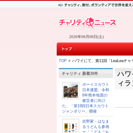
2026年08月08日(土)
TOP
>
ハワイにて、第11回「LeaLeaチャリ
ハワ
チャリティ 新着30件
ィラン
ボーイスカウト
日本連盟、令和
8年熊本地震の
被災者に向け
た、「第19回日本スカウト
ジャンボリー」開催
吉野家・はなま
るうどんも参画
ー「こどもごち