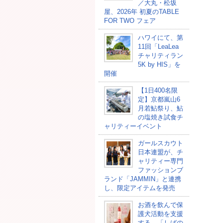
／大丸・松坂
屋、2026年 初夏のTABLE
FOR TWO フェア
ハワイにて、第
11回「LeaLea
チャリティラン
5K by HIS」を
開催
【1日400名限
定】京都嵐山6
月若鮎祭り、鮎
の塩焼き試食チ
ャリティーイベント
ガールスカウト
日本連盟が、チ
ャリティー専門
ファッションブ
ランド「JAMMIN」と連携
し、限定アイテムを発売
お酒を飲んで保
護犬活動を支援
する、「しばの