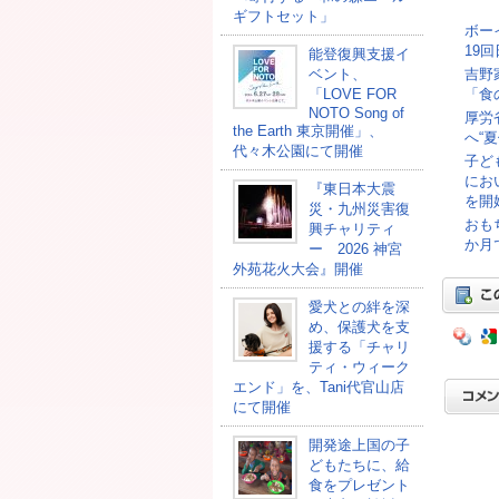
ギフトセット」
ボー
19
能登復興支援イ
ベント、
吉野
「LOVE FOR
「食
NOTO Song of
厚労
the Earth 東京開催」、
へ“
代々木公園にて開催
子ど
にお
『東日本大震
を開
災・九州災害復
おも
興チャリティ
か月
ー 2026 神宮
外苑花火大会』開催
愛犬との絆を深
め、保護犬を支
援する「チャリ
ティ・ウィーク
エンド」を、Tani代官山店
にて開催
開発途上国の⼦
どもたちに、給
⾷をプレゼント