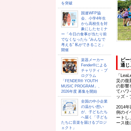
を突破
国連WFP協
会、小学4年生
から高校生を対
象にしたセミナ
ー「今日の食事が当たり前
でなくなったら “みんなで
考える” 私ができること」
開催
ビー
楽器メーカー
通じ
Fender®による
チャリティ・プ
「Lea
ログラム
災の復
「FENDER®︎ YOUTH
の影響
MUSIC PROGRAM」、
てハワ
2026年度 募集を開始
ッズ・
全国の中小企業
の温かい想い
201
が、子どもたち
例のイ
へ届く「子ども
ートし
たちに音楽を届けるプロジ
ース後
ェクト」