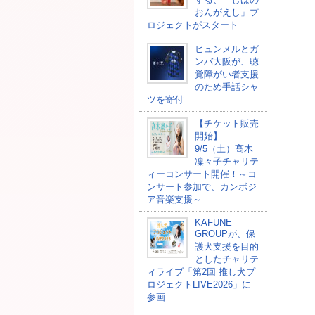
おんがえし」プ
ロジェクトがスタート
ヒュンメルとガ
ンバ大阪が、聴
覚障がい者支援
のため手話シャ
ツを寄付
【チケット販売
開始】
9/5（土）髙木
凜々子チャリテ
ィーコンサート開催！～コ
ンサート参加で、カンボジ
ア音楽支援～
KAFUNE
GROUPが、保
護犬支援を目的
としたチャリテ
ィライブ「第2回 推し犬プ
ロジェクトLIVE2026」に
参画