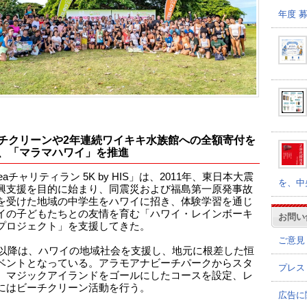
年度 
チクリーンや2年連続ワイキキ水族館への全額寄付を
、「マラマハワイ」を推進
Leaチャリティラン 5K by HIS」は、2011年、東日本大震
を、中
興支援を目的に始まり、同震災および福島第一原発事故
を受けた地域の中学生をハワイに招き、体験学習を通じ
イの子どもたちとの友情を育む「ハワイ・レインボーキ
お問い
プロジェクト」を支援してきた。
ご意見
4年以降は、ハワイの地域社会を支援し、地元に根差した恒
ベントとなっている。アラモアナビーチパークからスタ
プレス
、マジックアイランドをゴールにしたコースを設定、レ
にはビーチクリーン活動を行う。
広告に