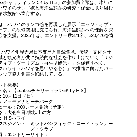
Leaチャリティラン 5K by HIS」の参加費全額は、昨年に
ハワイのサンゴ礁と海洋生態系の研究・保全に取り組む
キ水族館へ寄付する。
は、ハワイのサンゴ礁を再現した展示「エッジ・オブ・
ーフ」の改修費用に充てられ、海洋生態系への理解を深
を支援。2025年は、エントリー数371名、$20,476を寄
。
は、ハワイ州観光局日本支局と自然環境、伝統・文化を守
域と観光客が共に持続的な社会を作り上げていく「リジ
ティブ・ツーリズム（再生型観光）」を促進すべく、
マハワイ（ハワイを思いやる心）」の推進に向けたパー
シップ協力覚書を締結している。
ント概要】
名：【LeaLeaチャリティラン5K by HIS】
10月11日（日）
：アラモアナビーチパーク
ュール：7:00レース開始（予定）
格：大会当日7歳以上の方
 HISハワイ
マネジメント：ミッドパシフィック・ロード・ランナー
・クラブ
録：エントリーサイト：