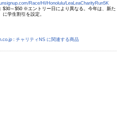
/runsignup.com/Race/HI/Honolulu/LeaLeaCharityRun5K
：$30～$50 ※エントリー日により異なる。今年は、新た
生割引を設定。
n.co.jp : チャリティNS に関連する商品