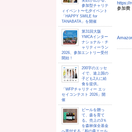
笑顔が広がる、
https:/
参加型チャリテ
参加費
ィイベント〜七夕イベント
に学
「HAPPY SMILE for
TANABATA」を開催
第31回大阪
YMCAインター
Amazo
ナショナル・チ
ャリティーラン
2026、参加エントリー受付
開始！
200字のエッセ
イで、途上国の
子ども2人に給
食を提供。
「WFPチャリティー エッ
セイコンテスト 2026」開
催
ビールを贈っ
て、森を育て
る。売上の3％
を森林保全基金
へ寄付する「和の森エール