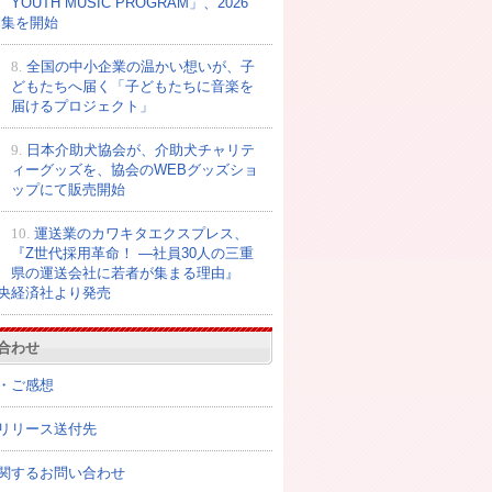
YOUTH MUSIC PROGRAM」、2026
募集を開始
8.
全国の中小企業の温かい想いが、子
どもたちへ届く「子どもたちに音楽を
届けるプロジェクト」
9.
日本介助犬協会が、介助犬チャリテ
ィーグッズを、協会のWEBグッズショ
ップにて販売開始
10.
運送業のカワキタエクスプレス、
『Z世代採用革命！ ―社員30人の三重
県の運送会社に若者が集まる理由』
央経済社より発売
合わせ
・ご感想
リリース送付先
関するお問い合わせ