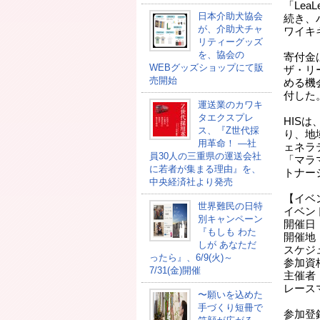
「Lea
日本介助犬協会
続き、
が、介助犬チャ
ワイキ
リティーグッズ
を、協会の
寄付金
WEBグッズショップにて販
ザ・リ
売開始
める機会
付した
運送業のカワキ
タエクスプレ
HIS
ス、『Z世代採
り、地
用革命！ ―社
ェネラ
員30人の三重県の運送会社
「マラ
に若者が集まる理由』を、
トナー
中央経済社より発売
【イベ
世界難民の日特
イベント
別キャンペーン
開催日：
『もしも わた
開催地
しが あなただ
スケジ
ったら』、6/9(火)～
参加資
7/31(金)開催
主催者：
レース
〜願いを込めた
ズ
手づくり短冊で
参加登