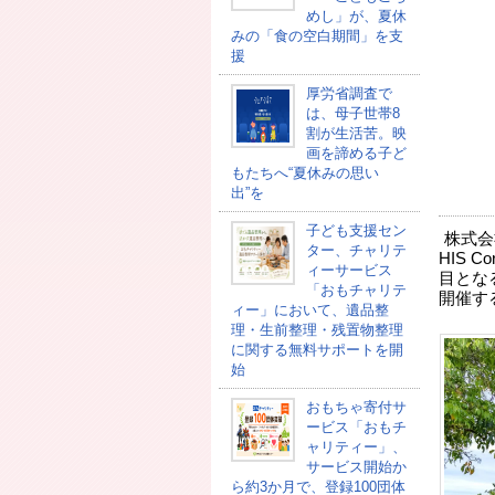
めし」が、夏休
みの「食の空白期間」を支
援
厚労省調査で
は、母子世帯8
割が生活苦。映
画を諦める子ど
もたちへ“夏休みの思い
出”を
子ども支援セン
株式会
ター、チャリテ
HIS 
ィーサービス
目となる
「おもチャリテ
開催す
ィー」において、遺品整
理・生前整理・残置物整理
に関する無料サポートを開
始
おもちゃ寄付サ
ービス「おもチ
ャリティー」、
サービス開始か
ら約3か月で、登録100団体