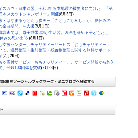
イスカウト日本連盟、令和8年熊本地震の被災者に向けた、「第
回日本スカウトジャンボリー」開催
(8月3日)
家・はなまるうどんも参画ー「こどもごちめし」が、夏休みの
の空白期間」を支援
(8月1日)
省調査では、母子世帯8割が生活苦。映画を諦める子どもたち
夏休みの思い出”を
(8月1日)
も支援センター、チャリティーサービス「おもチャリティー」
いて、遺品整理・生前整理・残置物整理に関する無料サポート
始
(7月29日)
ちゃ寄付サービス「おもチャリティー」、サービス開始から約3
で、登録100団体を突破
(7月23日)