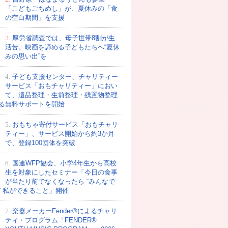
「こどもごちめし」が、夏休みの「食
の空白期間」を支援
3.
厚労省調査では、母子世帯8割が生
活苦。映画を諦める子どもたちへ“夏休
みの思い出”を
4.
子ども支援センター、チャリティー
サービス「おもチャリティー」におい
て、遺品整理・生前整理・残置物整理
る無料サポートを開始
5.
おもちゃ寄付サービス「おもチャリ
ティー」、サービス開始から約3か月
で、登録100団体を突破
6.
国連WFP協会、小学4年生から高校
生を対象にしたセミナー「今日の食事
が当たり前でなくなったら “みんなで
” 私ができること」開催
7.
楽器メーカーFender®によるチャリ
ティ・プログラム「FENDER®︎