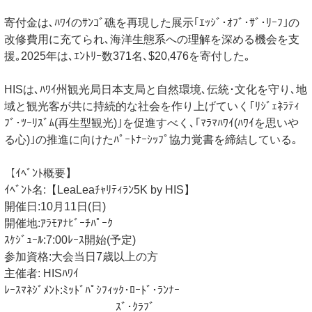
寄付金は､ﾊﾜｲのｻﾝｺﾞ礁を再現した展示｢ｴｯｼﾞ･ｵﾌﾞ･ｻﾞ･ﾘｰﾌ｣の
改修費用に充てられ､海洋生態系への理解を深める機会を支
援｡2025年は､ｴﾝﾄﾘｰ数371名､$20,476を寄付した｡
HISは､ﾊﾜｲ州観光局日本支局と自然環境､伝統･文化を守り､地
域と観光客が共に持続的な社会を作り上げていく｢ﾘｼﾞｪﾈﾗﾃｨ
ﾌﾞ･ﾂｰﾘｽﾞﾑ(再生型観光)｣を促進すべく､｢ﾏﾗﾏﾊﾜｲ(ﾊﾜｲを思いや
る心)｣の推進に向けたﾊﾟｰﾄﾅｰｼｯﾌﾟ協力覚書を締結している｡
【ｲﾍﾞﾝﾄ概要】
ｲﾍﾞﾝﾄ名:【LeaLeaﾁｬﾘﾃｨﾗﾝ5K by HIS】
開催日:10月11日(日)
開催地:ｱﾗﾓｱﾅﾋﾞｰﾁﾊﾟｰｸ
ｽｹｼﾞｭｰﾙ:7:00ﾚｰｽ開始(予定)
参加資格:大会当日7歳以上の方
主催者: HISﾊﾜｲ
ﾚｰｽﾏﾈｼﾞﾒﾝﾄ:ﾐｯﾄﾞﾊﾟｼﾌｨｯｸ･ﾛｰﾄﾞ･ﾗﾝﾅｰ
ｽﾞ･ｸﾗﾌﾞ