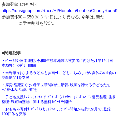
参加登録:ｴﾝﾄﾘｰｻｲﾄ:
https://runsignup.com/Race/HI/Honolulu/LeaLeaCharityRun5K
参加費:$30～$50 ※ｴﾝﾄﾘｰ日により異なる｡今年は､新た
に学生割引を設定｡
■関連記事
・ﾎﾞｰｲｽｶｳﾄ日本連盟､令和8年熊本地震の被災者に向けた､｢第19回日
本ｽｶｳﾄｼﾞｬﾝﾎﾞﾘｰ｣開催
・吉野家･はなまるうどんも参画ｰ｢こどもごちめし｣が､夏休みの｢食の
空白期間｣を支援
・厚労省調査では､母子世帯8割が生活苦｡映画を諦める子どもたち
へ“夏休みの思い出”を
・子ども支援ｾﾝﾀｰ､ﾁｬﾘﾃｨｰｻｰﾋﾞｽ｢おもﾁｬﾘﾃｨｰ｣において､遺品整理･生前
整理･残置物整理に関する無料ｻﾎﾟｰﾄを開始
・おもちゃ寄付ｻｰﾋﾞｽ｢おもﾁｬﾘﾃｨｰ｣､ｻｰﾋﾞｽ開始から約3か月で､登録
100団体を突破