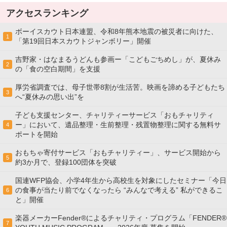
アクセスランキング
ボーイスカウト日本連盟、令和8年熊本地震の被災者に向けた、
1
「第19回日本スカウトジャンボリー」開催
吉野家・はなまるうどんも参画ー「こどもごちめし」が、夏休み
2
の「食の空白期間」を支援
厚労省調査では、母子世帯8割が生活苦。映画を諦める子どもたち
3
へ“夏休みの思い出”を
子ども支援センター、チャリティーサービス「おもチャリティ
ー」において、遺品整理・生前整理・残置物整理に関する無料サ
4
ポートを開始
おもちゃ寄付サービス「おもチャリティー」、サービス開始から
5
約3か月で、登録100団体を突破
国連WFP協会、小学4年生から高校生を対象にしたセミナー「今日
の食事が当たり前でなくなったら “みんなで考える” 私ができるこ
6
と」開催
楽器メーカーFender®によるチャリティ・プログラム「FENDER®︎
7