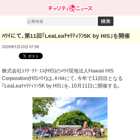
ﾊﾜｲにて､第11回｢LeaLeaﾁｬﾘﾃｨﾗﾝ5K by HIS｣を開催
2026年5月23日 07:00
株式会社ｴｲﾁ･ｱｲ･ｴｽ(HIS)のﾊﾜｲ現地法人Hawaii HIS
Corporation(HISﾊﾜｲ)は､ﾎﾉﾙﾙにて､今年で11回目となる
｢LeaLeaﾁｬﾘﾃｨﾗﾝ5K by HIS｣を､10月11日に開催する｡