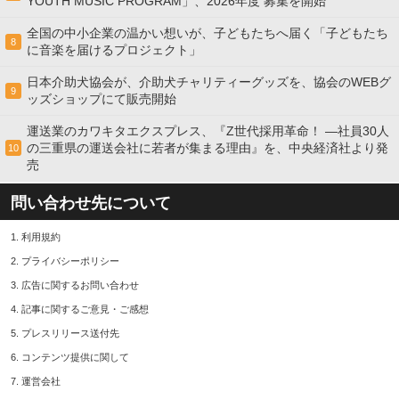
YOUTH MUSIC PROGRAM」、2026年度 募集を開始
全国の中小企業の温かい想いが、子どもたちへ届く「子どもたち
8
に音楽を届けるプロジェクト」
日本介助犬協会が、介助犬チャリティーグッズを、協会のWEBグ
9
ッズショップにて販売開始
運送業のカワキタエクスプレス、『Z世代採用革命！ ―社員30人
の三重県の運送会社に若者が集まる理由』を、中央経済社より発
10
売
問い合わせ先について
1.
利用規約
2.
プライバシーポリシー
3.
広告に関するお問い合わせ
4.
記事に関するご意見・ご感想
5.
プレスリリース送付先
6.
コンテンツ提供に関して
7.
運営会社