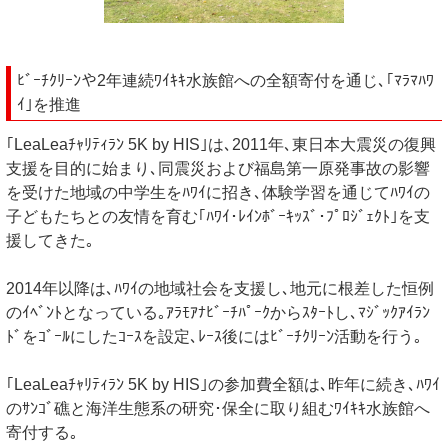
ﾋﾞｰﾁｸﾘｰﾝや2年連続ﾜｲｷｷ水族館への全額寄付を通じ､｢ﾏﾗﾏﾊﾜ
ｲ｣を推進
｢LeaLeaﾁｬﾘﾃｨﾗﾝ 5K by HIS｣は､2011年､東日本大震災の復興
支援を目的に始まり､同震災および福島第一原発事故の影響
を受けた地域の中学生をﾊﾜｲに招き､体験学習を通じてﾊﾜｲの
子どもたちとの友情を育む｢ﾊﾜｲ･ﾚｲﾝﾎﾞｰｷｯｽﾞ･ﾌﾟﾛｼﾞｪｸﾄ｣を支
援してきた｡
2014年以降は､ﾊﾜｲの地域社会を支援し､地元に根差した恒例
のｲﾍﾞﾝﾄとなっている｡ｱﾗﾓｱﾅﾋﾞｰﾁﾊﾟｰｸからｽﾀｰﾄし､ﾏｼﾞｯｸｱｲﾗﾝ
ﾄﾞをｺﾞｰﾙにしたｺｰｽを設定､ﾚｰｽ後にはﾋﾞｰﾁｸﾘｰﾝ活動を行う｡
｢LeaLeaﾁｬﾘﾃｨﾗﾝ 5K by HIS｣の参加費全額は､昨年に続き､ﾊﾜｲ
のｻﾝｺﾞ礁と海洋生態系の研究･保全に取り組むﾜｲｷｷ水族館へ
寄付する｡