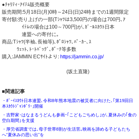
●ﾁｬﾘﾃｨｰｱｲﾃﾑ販売概要
販売期間:5月18日(月)0時～24日(日)24時までの1週間限定
寄付額:売り上げの一部(Tｼｬﾂは3,500円の場合は700円､ｱ
ｲﾃﾑの場合は100～700円)が､ｶﾞｰﾙｽｶｳﾄ日本
連盟への寄付に｡
商品:Tｼｬﾂ(半袖､長袖等)､ﾎﾟﾛｼｬﾂ､ﾊﾟｰｶｰ､ｽ
ｳｪｯﾄ､ﾄｰﾄﾊﾞｯｸﾞ､ﾎﾟｰﾁ等多数
購入:JAMMIN ECｻｲﾄより:
https://jammin.co.jp/
(坂土直隆)
■関連記事
・ﾎﾞｰｲｽｶｳﾄ日本連盟､令和8年熊本地震の被災者に向けた､｢第19回日
本ｽｶｳﾄｼﾞｬﾝﾎﾞﾘｰ｣開催
・吉野家･はなまるうどんも参画ｰ｢こどもごちめし｣が､夏休みの｢食の
空白期間｣を支援
・厚労省調査では､母子世帯8割が生活苦｡映画を諦める子どもたち
へ“夏休みの思い出”を