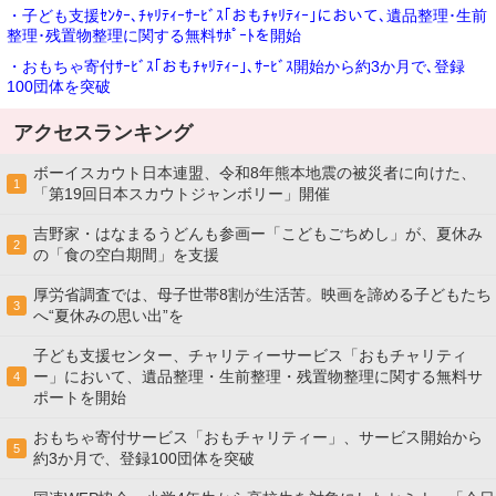
・子ども支援ｾﾝﾀｰ､ﾁｬﾘﾃｨｰｻｰﾋﾞｽ｢おもﾁｬﾘﾃｨｰ｣において､遺品整理･生前
整理･残置物整理に関する無料ｻﾎﾟｰﾄを開始
・おもちゃ寄付ｻｰﾋﾞｽ｢おもﾁｬﾘﾃｨｰ｣､ｻｰﾋﾞｽ開始から約3か月で､登録
100団体を突破
アクセスランキング
ボーイスカウト日本連盟、令和8年熊本地震の被災者に向けた、
1
「第19回日本スカウトジャンボリー」開催
吉野家・はなまるうどんも参画ー「こどもごちめし」が、夏休み
2
の「食の空白期間」を支援
厚労省調査では、母子世帯8割が生活苦。映画を諦める子どもたち
3
へ“夏休みの思い出”を
子ども支援センター、チャリティーサービス「おもチャリティ
ー」において、遺品整理・生前整理・残置物整理に関する無料サ
4
ポートを開始
おもちゃ寄付サービス「おもチャリティー」、サービス開始から
5
約3か月で、登録100団体を突破