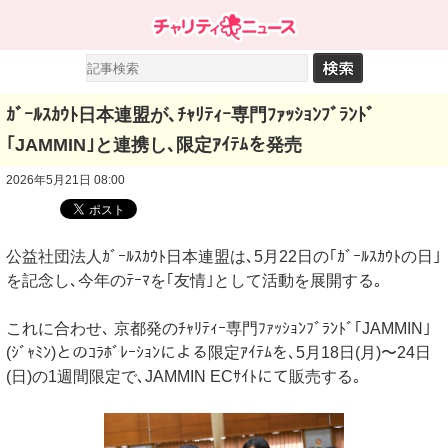
ｶﾞｰﾙｽｶｳﾄ日本連盟が､ﾁｬﾘﾃｨｰ専門ﾌｧｯｼｮﾝﾌﾞﾗﾝﾄﾞ
｢JAMMIN｣と連携し､限定ｱｲﾃﾑを発売
2026年5月21日 08:00
公益社団法人ｶﾞｰﾙｽｶｳﾄ日本連盟は､5月22日の｢ｶﾞｰﾙｽｶｳﾄの日｣
を記念し､今年のﾃｰﾏを｢友情｣として活動を展開する｡
これに合わせ､ 京都発のﾁｬﾘﾃｨｰ専門ﾌｧｯｼｮﾝﾌﾞﾗﾝﾄﾞ｢JAMMIN｣
(ｼﾞｬﾐﾝ)とのｺﾗﾎﾞﾚｰｼｮﾝによる限定ｱｲﾃﾑを､5月18日(月)〜24日
(日)の1週間限定で､JAMMIN ECｻｲﾄにて販売する｡