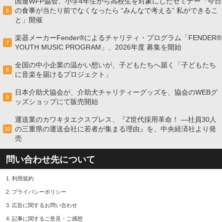
国連WFP協会、小学4年生から高校生を対象にしたセミナー「今日
の食事が当たり前でなくなったら “みんなで考える” 私ができるこ
6
と」開催
楽器メーカーFender®によるチャリティ・プログラム「FENDER®︎
7
YOUTH MUSIC PROGRAM」、2026年度 募集を開始
全国の中小企業の温かい想いが、子どもたちへ届く「子どもたち
8
に音楽を届けるプロジェクト」
日本介助犬協会が、介助犬チャリティーグッズを、協会のWEBグ
9
ッズショップにて販売開始
運送業のカワキタエクスプレス、『Z世代採用革命！ ―社員30人
の三重県の運送会社に若者が集まる理由』を、中央経済社より発
10
売
問い合わせ先について
1.
利用規約
2.
プライバシーポリシー
3.
広告に関するお問い合わせ
4.
記事に関するご意見・ご感想