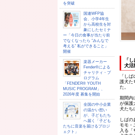
を突破
国連WFP協
会、小学4年生
から高校生を対
象にしたセミナ
ー「今日の食事が当たり前
でなくなったら “みんなで
考える” 私ができること」
開催
「し
楽器メーカー
犬活
Fender®による
チャリティ・プ
「しば
ログラム
護犬た
「FENDER®︎ YOUTH
た。
MUSIC PROGRAM」、
2026年度 募集を開始
期間内
が保護
全国の中小企業
犬たち
の温かい想い
が、子どもたち
しばの
へ届く「子ども
モモ・
たちに音楽を届けるプロジ
入る「
ェクト」