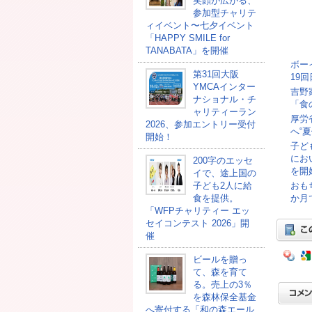
笑顔が広がる、
参加型チャリテ
ィイベント〜七夕イベント
「HAPPY SMILE for
TANABATA」を開催
ボー
第31回大阪
19
YMCAインター
吉野
ナショナル・チ
「食
ャリティーラン
厚労
2026、参加エントリー受付
へ“
開始！
子ど
にお
200字のエッセ
を開
イで、途上国の
おも
子ども2人に給
か月
食を提供。
「WFPチャリティー エッ
セイコンテスト 2026」開
催
ビールを贈っ
て、森を育て
る。売上の3％
を森林保全基金
へ寄付する「和の森エール