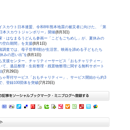
イスカウト日本連盟、令和8年熊本地震の被災者に向けた、「第
回日本スカウトジャンボリー」開催
(8月3日)
家・はなまるうどんも参画ー「こどもごちめし」が、夏休みの
の空白期間」を支援
(8月1日)
省調査では、母子世帯8割が生活苦。映画を諦める子どもたち
夏休みの思い出”を
(8月1日)
も支援センター、チャリティーサービス「おもチャリティー」
いて、遺品整理・生前整理・残置物整理に関する無料サポート
始
(7月29日)
ちゃ寄付サービス「おもチャリティー」、サービス開始から約3
で、登録100団体を突破
(7月23日)