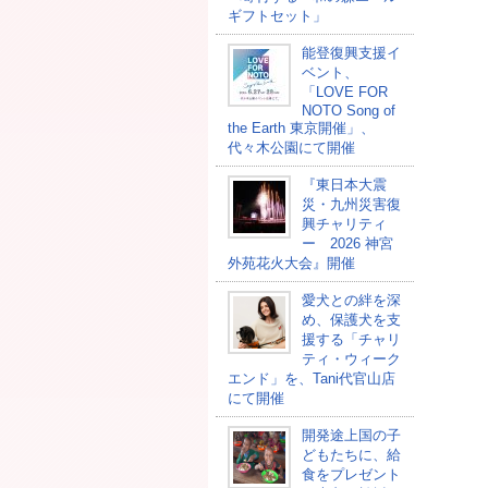
ギフトセット」
能登復興支援イ
ベント、
「LOVE FOR
NOTO Song of
the Earth 東京開催」、
代々木公園にて開催
『東日本大震
災・九州災害復
興チャリティ
ー 2026 神宮
外苑花火大会』開催
愛犬との絆を深
め、保護犬を支
援する「チャリ
ティ・ウィーク
エンド」を、Tani代官山店
にて開催
開発途上国の⼦
どもたちに、給
⾷をプレゼント