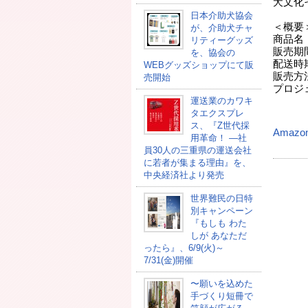
犬文化
日本介助犬協会
＜概要
が、介助犬チャ
商品名
リティーグッズ
販売期間
を、協会の
配送時
WEBグッズショップにて販
販売方
売開始
プロジ
運送業のカワキ
（
タエクスプレ
ス、『Z世代採
Amazo
用革命！ ―社
員30人の三重県の運送会社
に若者が集まる理由』を、
中央経済社より発売
世界難民の日特
別キャンペーン
『もしも わた
しが あなただ
ったら』、6/9(火)～
7/31(金)開催
〜願いを込めた
手づくり短冊で