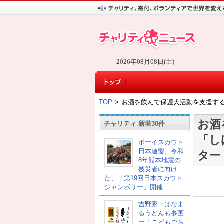
2026年08月08日(土)
TOP
>
お酒を飲んで保護犬活動を支援す
お酒
チャリティ 新着30件
「し
ボーイスカウト
日本連盟、令和
ター
8年熊本地震の
被災者に向け
た、「第19回日本スカウト
ジャンボリー」開催
吉野家・はなま
るうどんも参画
ー「こどもごち