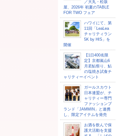
／大丸・松坂
屋、2026年 初夏のTABLE
FOR TWO フェア
ハワイにて、第
11回「LeaLea
チャリティラン
5K by HIS」を
開催
【1日400名限
定】京都嵐山6
月若鮎祭り、鮎
の塩焼き試食チ
ャリティーイベント
ガールスカウト
日本連盟が、チ
ャリティー専門
ファッションブ
ランド「JAMMIN」と連携
し、限定アイテムを発売
お酒を飲んで保
護犬活動を支援
する、「しばの