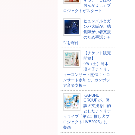
おんがえし」プ
ロジェクトがスタート
ヒュンメルとガ
ンバ大阪が、聴
覚障がい者支援
のため手話シャ
ツを寄付
【チケット販売
開始】
9/5（土）髙木
凜々子チャリテ
ィーコンサート開催！～コ
ンサート参加で、カンボジ
ア音楽支援～
KAFUNE
GROUPが、保
護犬支援を目的
としたチャリテ
ィライブ「第2回 推し犬プ
ロジェクトLIVE2026」に
参画