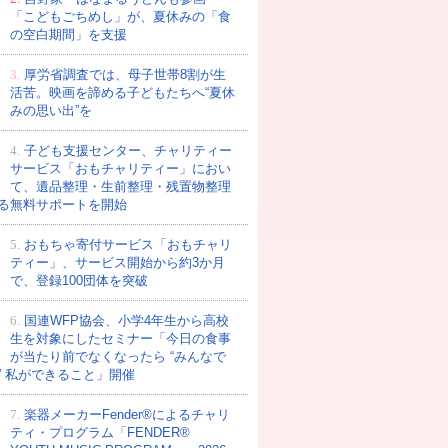
「こどもごちめし」が、夏休みの「食
の空白期間」を支援
3.
厚労省調査では、母子世帯8割が生
活苦。映画を諦める子どもたちへ“夏休
みの思い出”を
4.
子ども支援センター、チャリティー
サービス「おもチャリティー」におい
て、遺品整理・生前整理・残置物整理
る無料サポートを開始
5.
おもちゃ寄付サービス「おもチャリ
ティー」、サービス開始から約3か月
で、登録100団体を突破
6.
国連WFP協会、小学4年生から高校
生を対象にしたセミナー「今日の食事
が当たり前でなくなったら “みんなで
” 私ができること」開催
7.
楽器メーカーFender®によるチャリ
ティ・プログラム「FENDER®︎