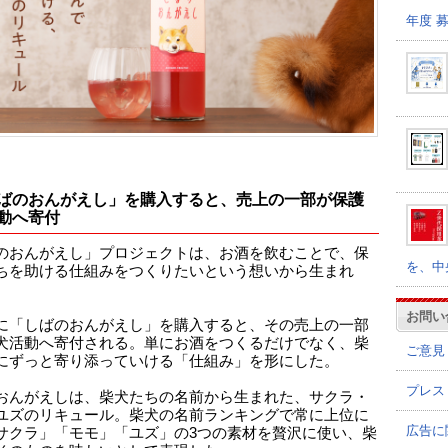
年度 
ばのおんがえし」を購入すると、売上の一部が保護
動へ寄付
のおんがえし」プロジェクトは、お酒を飲むことで、保
を、中
ちを助ける仕組みをつくりたいという想いから生まれ
お問い
に「しばのおんがえし」を購入すると、その売上の一部
犬活動へ寄付される。単にお酒をつくるだけでなく、柴
ご意見
にずっと寄り添っていける「仕組み」を形にした。
プレス
おんがえしは、柴犬たちの名前から生まれた、サクラ・
ユズのリキュール。柴犬の名前ランキングで常に上位に
広告に
サクラ」「モモ」「ユズ」の3つの素材を贅沢に使い、柴