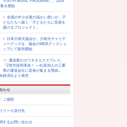
YOUTH MUSIC PROGRAM」、2026
募集を開始
8.
全国の中小企業の温かい想いが、子
どもたちへ届く「子どもたちに音楽を
届けるプロジェクト」
9.
日本介助犬協会が、介助犬チャリテ
ィーグッズを、協会のWEBグッズショ
ップにて販売開始
10.
運送業のカワキタエクスプレス、
『Z世代採用革命！ ―社員30人の三重
県の運送会社に若者が集まる理由』
央経済社より発売
合わせ
・ご感想
リリース送付先
関するお問い合わせ