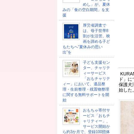
めし」が、夏休
みの「食の空白期間」を支
援
厚労省調査で
は、母子世帯8
割が生活苦。映
画を諦める子ど
もたちへ“夏休みの思い
出”を
子ども支援セン
ター、チャリテ
ィーサービス
KUR
「おもチャリテ
ド」に
ィー」において、遺品整
保護犬
理・生前整理・残置物整理
始した
に関する無料サポートを開
始
おもちゃ寄付サ
ービス「おもチ
ャリティー」、
サービス開始か
ら約3か月で、登録100団体